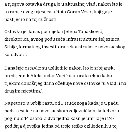
a njegova ostavka druga je u aktualnoj vladi nakon što je
to ranije ovog mjeseca učinio Goran Vesić, koji ga je
naslijedio na toj dužnosti.
Ostavku je danas podnijela i Jelena Tanasković,
direktorica javnog poduzeća Infrastrukture željeznica
Srbije, formalnog investitora rekonstrukcije novosadskog
kolodvora.
Današnje ostavke su uslijedile nakon što je srbijanski
predsjednik Aleksandar Vučić u utorak rekao kako
tijekom današnjeg dana očekuje nove ostavke "u Vladi i na
drugim mjestima".
Napetosti u Srbiji rastu od 1. studenoga kada je u padu
nadstrešnice na novosadskom željezničkom kolodvoru
poginulo 14 osoba, a dva tjedna kasnije umrla je i 24-
godišnja djevojka, jedna od troje teško ozlijeđenih u toj