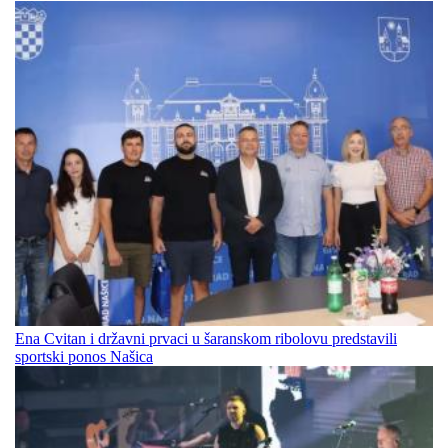
Ena Cvitan i državni prvaci u šaranskom ribolovu predstavili
sportski ponos Našica