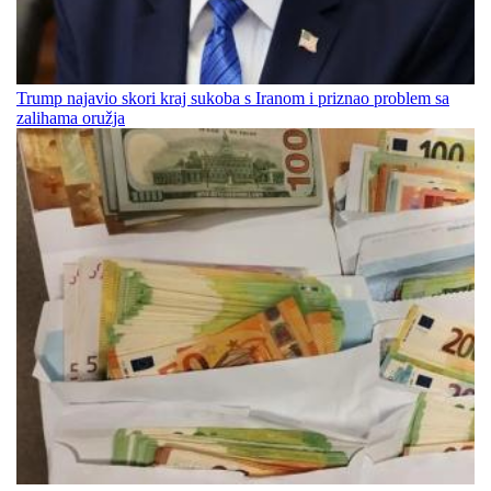
Trump najavio skori kraj sukoba s Iranom i priznao problem sa
zalihama oružja