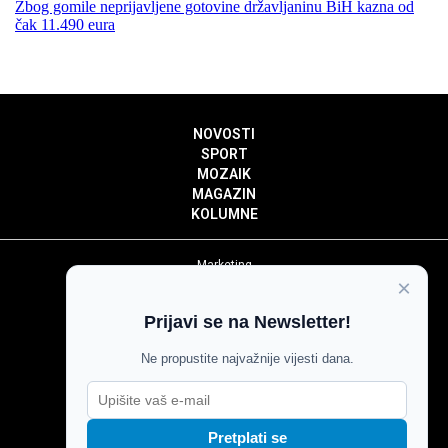
Zbog gomile neprijavljene gotovine državljaninu BiH kazna od
čak 11.490 eura
NOVOSTI
SPORT
MOZAIK
MAGAZIN
KOLUMNE
Marketing
×
Politika privatnosti
Politika kolačića
Prijavi se na Newsletter!
Impressum
Pravila prenošenja sadržaja
Ne propustite najvažnije vijesti dana.
Pravila komentiranja
Agroglas
Pretplati se