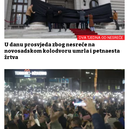
DVA TJEDNA OD NESREĆE
U danu prosvjeda zbog nesreće na
novosadskom kolodvoru umrla i petnaesta
žrtva