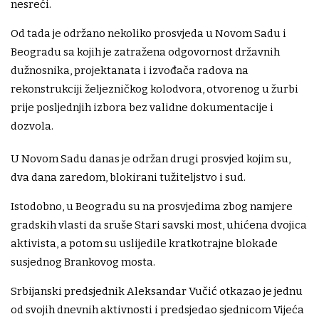
nesreći.
Od tada je održano nekoliko prosvjeda u Novom Sadu i
Beogradu sa kojih je zatražena odgovornost državnih
dužnosnika, projektanata i izvođača radova na
rekonstrukciji željezničkog kolodvora, otvorenog u žurbi
prije posljednjih izbora bez validne dokumentacije i
dozvola.
U Novom Sadu danas je održan drugi prosvjed kojim su,
dva dana zaredom, blokirani tužiteljstvo i sud.
Istodobno, u Beogradu su na prosvjedima zbog namjere
gradskih vlasti da sruše Stari savski most, uhićena dvojica
aktivista, a potom su uslijedile kratkotrajne blokade
susjednog Brankovog mosta.
Srbijanski predsjednik Aleksandar Vučić otkazao je jednu
od svojih dnevnih aktivnosti i predsjedao sjednicom Vijeća