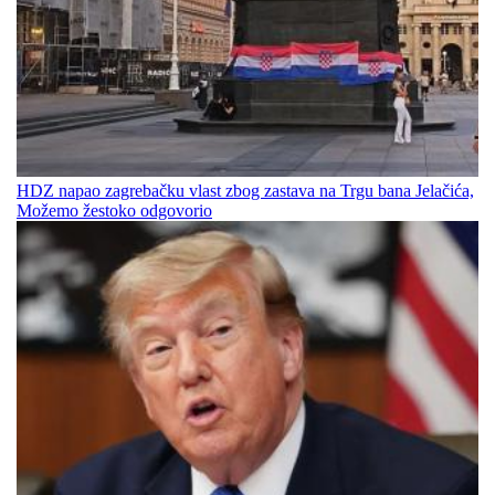
HDZ napao zagrebačku vlast zbog zastava na Trgu bana Jelačića,
Možemo žestoko odgovorio