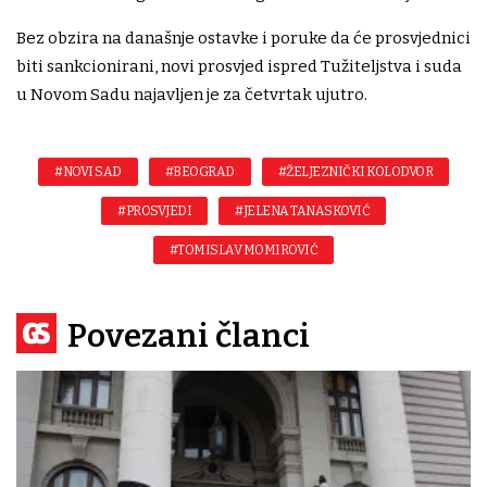
Bez obzira na današnje ostavke i poruke da će prosvjednici
biti sankcionirani, novi prosvjed ispred Tužiteljstva i suda
u Novom Sadu najavljen je za četvrtak ujutro.
#NOVI SAD
#BEOGRAD
#ŽELJEZNIČKI KOLODVOR
#PROSVJEDI
#JELENA TANASKOVIĆ
#TOMISLAV MOMIROVIĆ
Povezani članci