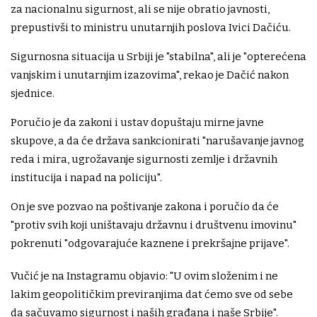
za nacionalnu sigurnost, ali se nije obratio javnosti,
prepustivši to ministru unutarnjih poslova Ivici Dačiću.
Sigurnosna situacija u Srbiji je "stabilna", ali je "opterećena
vanjskim i unutarnjim izazovima", rekao je Dačić nakon
sjednice.
Poručio je da zakoni i ustav dopuštaju mirne javne
skupove, a da će država sankcionirati "narušavanje javnog
reda i mira, ugrožavanje sigurnosti zemlje i državnih
institucija i napad na policiju".
On je sve pozvao na poštivanje zakona i poručio da će
"protiv svih koji uništavaju državnu i društvenu imovinu"
pokrenuti "odgovarajuće kaznene i prekršajne prijave".
Vučić je na Instagramu objavio: "U ovim složenim i ne
lakim geopolitičkim previranjima dat ćemo sve od sebe
da sačuvamo sigurnost i naših građana i naše Srbije".