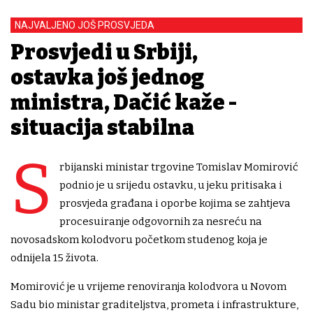
NAJVALJENO JOŠ PROSVJEDA
Prosvjedi u Srbiji,
ostavka još jednog
ministra, Dačić kaže -
situacija stabilna
S
rbijanski ministar trgovine Tomislav Momirović
podnio je u srijedu ostavku, u jeku pritisaka i
prosvjeda građana i oporbe kojima se zahtjeva
procesuiranje odgovornih za nesreću na
novosadskom kolodvoru početkom studenog koja je
odnijela 15 života.
Momirović je u vrijeme renoviranja kolodvora u Novom
Sadu bio ministar graditeljstva, prometa i infrastrukture,