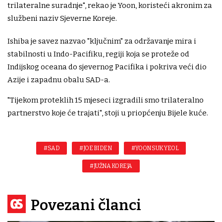
trilateralne suradnje", rekao je Yoon, koristeći akronim za
službeni naziv Sjeverne Koreje.
Ishiba je savez nazvao "ključnim" za održavanje mira i
stabilnosti u Indo-Pacifiku, regiji koja se proteže od
Indijskog oceana do sjevernog Pacifika i pokriva veći dio
Azije i zapadnu obalu SAD-a.
"Tijekom proteklih 15 mjeseci izgradili smo trilateralno
partnerstvo koje će trajati", stoji u priopćenju Bijele kuće.
#SAD
#JOE BIDEN
#YOON SUK YEOL
#JUŽNA KOREJA
Povezani članci