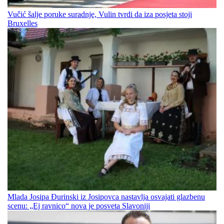
Vučić šalje poruke suradnje, Vulin tvrdi da iza posjeta stoji
Bruxelles
Mlada Josipa Đurinski iz Josipovca nastavlja osvajati glazbenu
scenu: „Ej ravnico“ nova je posveta Slavoniji