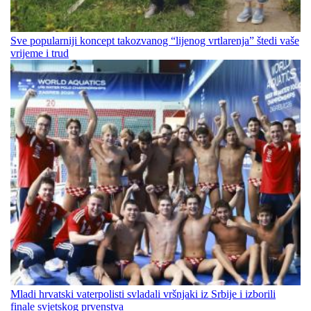
Sve popularniji koncept takozvanog “lijenog vrtlarenja” štedi vaše
vrijeme i trud
Mladi hrvatski vaterpolisti svladali vršnjaki iz Srbije i izborili
finale svjetskog prvenstva