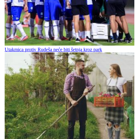
Utakmica protiv Rudeša neće biti šetnja kroz park