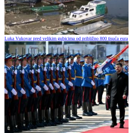
Luka Vukovar pred velikim gubicima od približno 800 tisuća eura