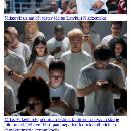
Mijatović uz najjači sastav ide na Latviju i Nizozemsku
Miloš Vukelić o ključnim aspektima kulturnih ratova: Teško je
bilo predvidjeti ovoliki stupanj negativnih društvenih efekata
demokratizacije komunikacija