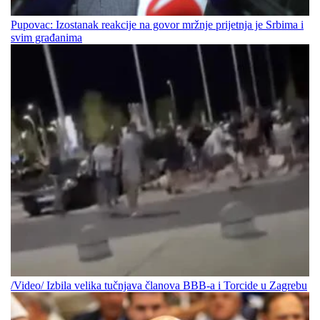
Pupovac: Izostanak reakcije na govor mržnje prijetnja je Srbima i
svim građanima
/Video/ Izbila velika tučnjava članova BBB-a i Torcide u Zagrebu