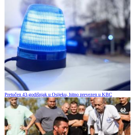
Pretučen 43-godišnjak u Osijeku, hitno prevezen u KBC