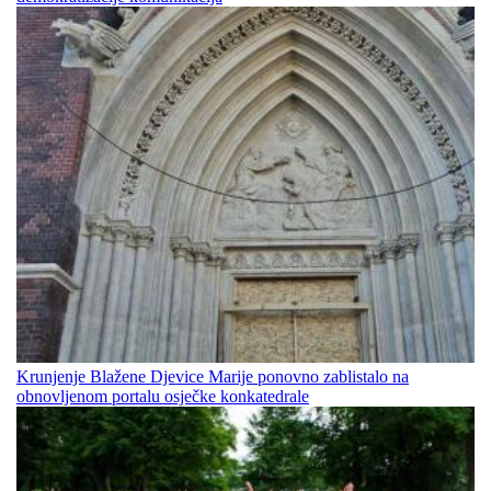
Krunjenje Blažene Djevice Marije ponovno zablistalo na
obnovljenom portalu osječke konkatedrale