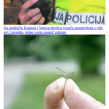
Na području Kaptola i Vetova dvojica vozača zaustavljena s više
od 2 promila, jedan vozio unatoč zabrani