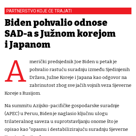
PARTNERSTVO KOJE ĆE TRAJATI
Biden pohvalio odnose
SAD-a s Južnom korejom
i Japanom
A
merički predsjednik Joe Biden u petak je
pohvalio rastuću suradnju između Sjedinjenih
Država, Južne Koreje i Japana kao odgovor na
zabrinutost zbog sve jačih vojnih veza Sjeverne
Koreje s Rusijom.
Na summitu Azijsko-pacifičke gospodarske suradnje
(APEC) u Peruu, Biden je naglasio ključnu ulogu
trilateralnog saveza u suprotstavljanju onome što je
opisao kao "opasnu i destabilizirajuću suradnju Sjeverne