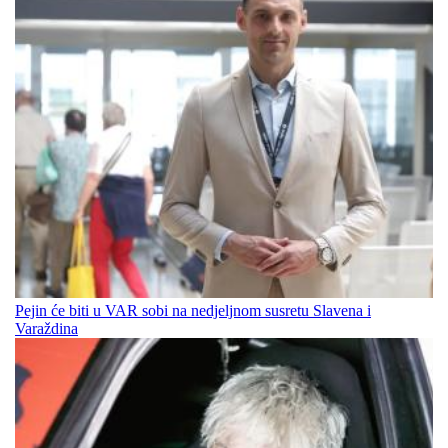
Pejin će biti u VAR sobi na nedjeljnom susretu Slavena i
Varaždina