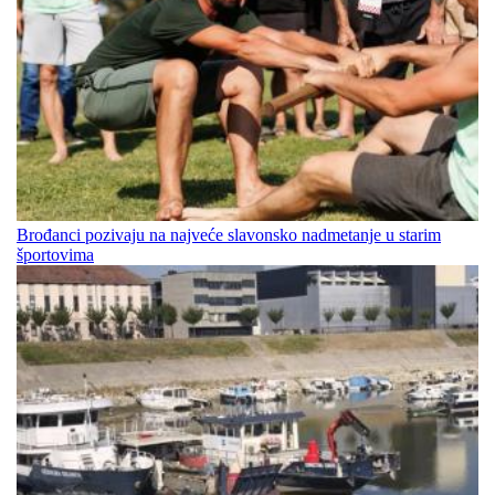
Brođanci pozivaju na najveće slavonsko nadmetanje u starim
športovima