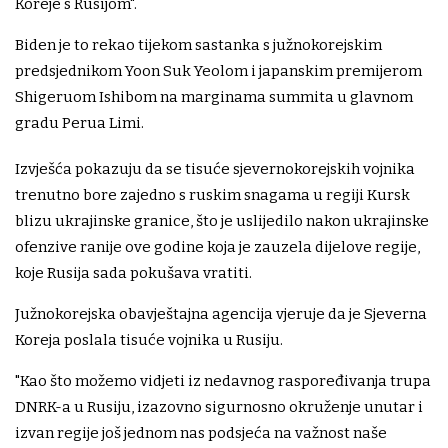
Koreje s Rusijom".
Biden je to rekao tijekom sastanka s južnokorejskim
predsjednikom Yoon Suk Yeolom i japanskim premijerom
Shigeruom Ishibom na marginama summita u glavnom
gradu Perua Limi.
Izvješća pokazuju da se tisuće sjevernokorejskih vojnika
trenutno bore zajedno s ruskim snagama u regiji Kursk
blizu ukrajinske granice, što je uslijedilo nakon ukrajinske
ofenzive ranije ove godine koja je zauzela dijelove regije,
koje Rusija sada pokušava vratiti.
Južnokorejska obavještajna agencija vjeruje da je Sjeverna
Koreja poslala tisuće vojnika u Rusiju.
"Kao što možemo vidjeti iz nedavnog raspoređivanja trupa
DNRK-a u Rusiju, izazovno sigurnosno okruženje unutar i
izvan regije još jednom nas podsjeća na važnost naše