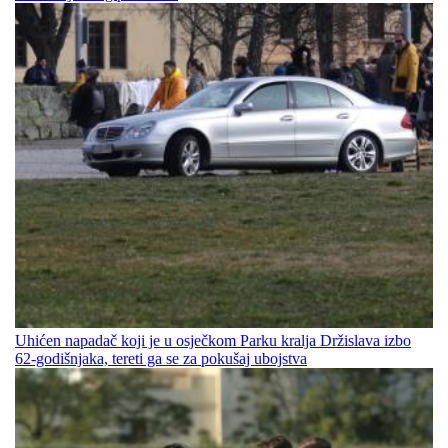
Uhićen napadač koji je u osječkom Parku kralja Držislava izbo
62-godišnjaka, tereti ga se za pokušaj ubojstva