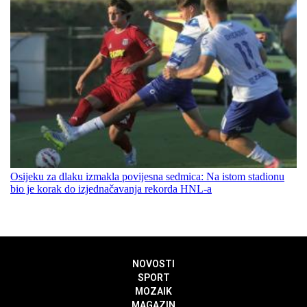
Osijeku za dlaku izmakla povijesna sedmica: Na istom stadionu
bio je korak do izjednačavanja rekorda HNL-a
NOVOSTI
SPORT
MOZAIK
MAGAZIN