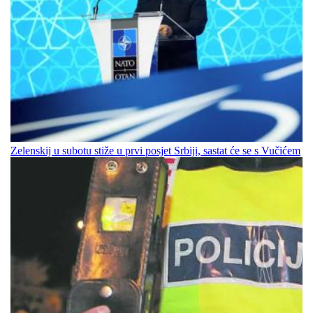
Zelenskij u subotu stiže u prvi posjet Srbiji, sastat će se s Vučićem