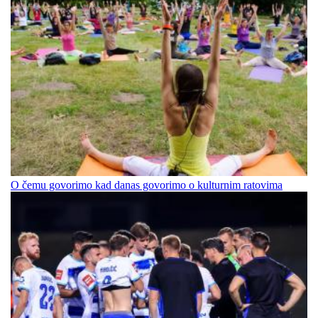
O čemu govorimo kad danas govorimo o kulturnim ratovima