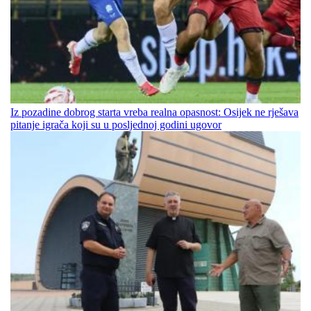
Iz pozadine dobrog starta vreba realna opasnost: Osijek ne rješava
pitanje igrača koji su u posljednoj godini ugovor