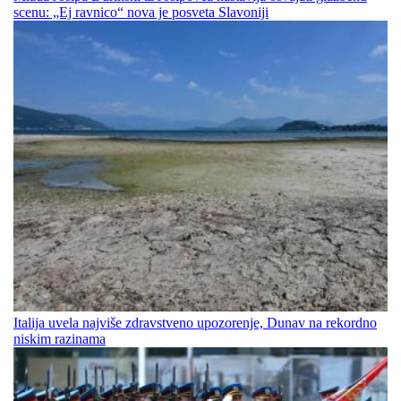
scenu: „Ej ravnico“ nova je posveta Slavoniji
Italija uvela najviše zdravstveno upozorenje, Dunav na rekordno
niskim razinama