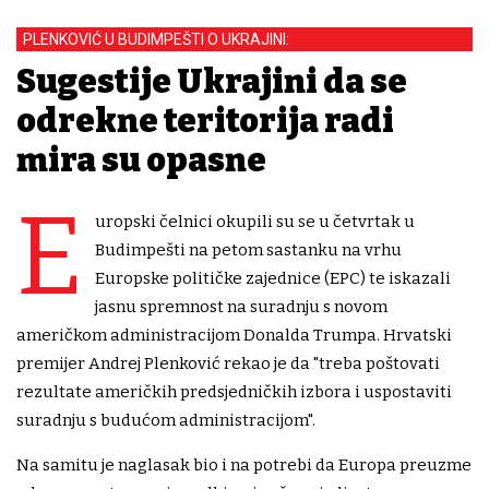
PLENKOVIĆ U BUDIMPEŠTI O UKRAJINI:
Sugestije Ukrajini da se
odrekne teritorija radi
mira su opasne
E
uropski čelnici okupili su se u četvrtak u
Budimpešti na petom sastanku na vrhu
Europske političke zajednice (EPC) te iskazali
jasnu spremnost na suradnju s novom
američkom administracijom Donalda Trumpa. Hrvatski
premijer Andrej Plenković rekao je da "treba poštovati
rezultate američkih predsjedničkih izbora i uspostaviti
suradnju s budućom administracijom".
Na samitu je naglasak bio i na potrebi da Europa preuzme