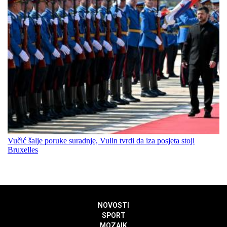
Vučić šalje poruke suradnje, Vulin tvrdi da iza posjeta stoji
Bruxelles
NOVOSTI
SPORT
MOZAIK