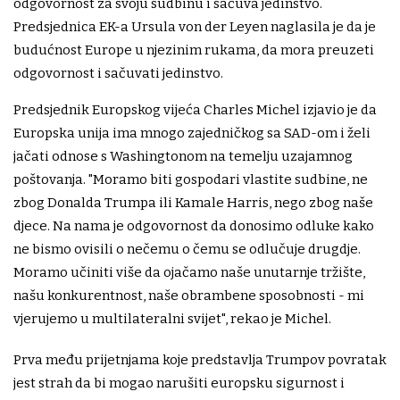
odgovornost za svoju sudbinu i sačuva jedinstvo.
Predsjednica EK-a Ursula von der Leyen naglasila je da je
budućnost Europe u njezinim rukama, da mora preuzeti
odgovornost i sačuvati jedinstvo.
Predsjednik Europskog vijeća Charles Michel izjavio je da
Europska unija ima mnogo zajedničkog sa SAD-om i želi
jačati odnose s Washingtonom na temelju uzajamnog
poštovanja. "Moramo biti gospodari vlastite sudbine, ne
zbog Donalda Trumpa ili Kamale Harris, nego zbog naše
djece. Na nama je odgovornost da donosimo odluke kako
ne bismo ovisili o nečemu o čemu se odlučuje drugdje.
Moramo učiniti više da ojačamo naše unutarnje tržište,
našu konkurentnost, naše obrambene sposobnosti - mi
vjerujemo u multilateralni svijet", rekao je Michel.
Prva među prijetnjama koje predstavlja Trumpov povratak
jest strah da bi mogao narušiti europsku sigurnost i