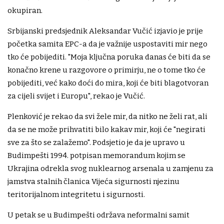
okupiran.
Srbijanski predsjednik Aleksandar Vučić izjavio je prije
početka samita EPC-a da je važnije uspostaviti mir nego
tko će pobijediti. "Moja ključna poruka danas će biti da se
konačno krene u razgovore o primirju, ne o tome tko će
pobijediti, već kako doći do mira, koji će biti blagotvoran
za cijeli svijet i Europu", rekao je Vučić.
Plenković je rekao da svi žele mir, da nitko ne želi rat, ali
da se ne može prihvatiti bilo kakav mir, koji će "negirati
sve za što se zalažemo". Podsjetio je da je upravo u
Budimpešti 1994. potpisan memorandum kojim se
Ukrajina odrekla svog nuklearnog arsenala u zamjenu za
jamstva stalnih članica Vijeća sigurnosti njezinu
teritorijalnom integritetu i sigurnosti.
U petak se u Budimpešti održava neformalni samit