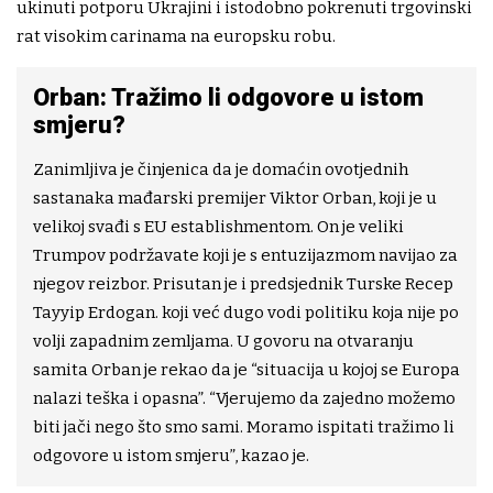
ukinuti potporu Ukrajini i istodobno pokrenuti trgovinski
rat visokim carinama na europsku robu.
Orban: Tražimo li odgovore u istom
smjeru?
Zanimljiva je činjenica da je domaćin ovotjednih
sastanaka mađarski premijer Viktor Orban, koji je u
velikoj svađi s EU establishmentom. On je veliki
Trumpov podržavate koji je s entuzijazmom navijao za
njegov reizbor. Prisutan je i predsjednik Turske Recep
Tayyip Erdogan. koji već dugo vodi politiku koja nije po
volji zapadnim zemljama. U govoru na otvaranju
samita Orban je rekao da je “situacija u kojoj se Europa
nalazi teška i opasna”. “Vjerujemo da zajedno možemo
biti jači nego što smo sami. Moramo ispitati tražimo li
odgovore u istom smjeru”, kazao je.