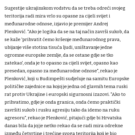
Sugestije ukrajinskom vodstvu da se treba odreći svojeg
teritorija radi mira vrlo su opasne za cijeli svijet i
međunarodne odnose, izjavio je premijer Andrej
Plenković. "Ako je logika da se na taj način završi sukob, da
se kaže 'prihvatit ćemo kršenje međunarodnog prava,
ubijanje više stotina tisuća ljudi, uništavanje jedne
ogromne europske zemlje, da se ostane gdje se tko
zatekao', onda je to opasno za cijeli svijet, opasno kao
presedan, opasno za međunarodne odnose", rekao je
Plenković, koji u Budimpešti sudjeluje na samitu Europske
političke zajednice na kojoj je jedna od glavnih tema ruski
rat protiv Ukrajine i europski sigurnosni izazovi. "Ako to
prihvatimo, gdje je onda granica, onda ćemo praktički
završiti sukob i rusku agresiju tako da idemo na ruku
agresoru", rekao je Plenković, pitajući gdje bi Hrvatska
danas bila da joj je netko rekao da se radi mira odrekne
između četvrtine i trećine svoga teritorija koji je bio