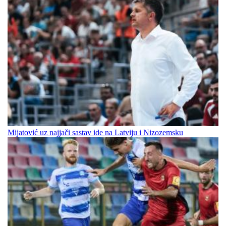
Mijatović uz najjači sastav ide na Latviju i Nizozemsku