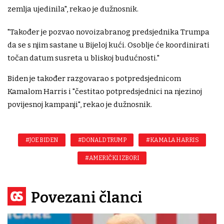
zemlja ujedinila", rekao je dužnosnik.
"Također je pozvao novoizabranog predsjednika Trumpa
da se s njim sastane u Bijeloj kući. Osoblje će koordinirati
točan datum susreta u bliskoj budućnosti."
Biden je također razgovarao s potpredsjednicom
Kamalom Harris i "čestitao potpredsjednici na njezinoj
povijesnoj kampanji", rekao je dužnosnik.
#JOE BIDEN
#DONALD TRUMP
#KAMALA HARRIS
#AMERIČKI IZBORI
Povezani članci