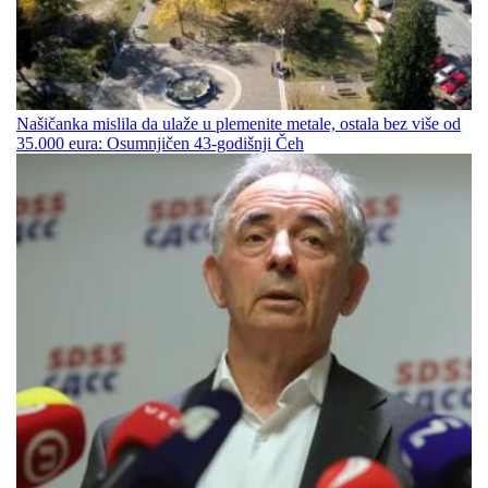
Našičanka mislila da ulaže u plemenite metale, ostala bez više od
35.000 eura: Osumnjičen 43-godišnji Čeh