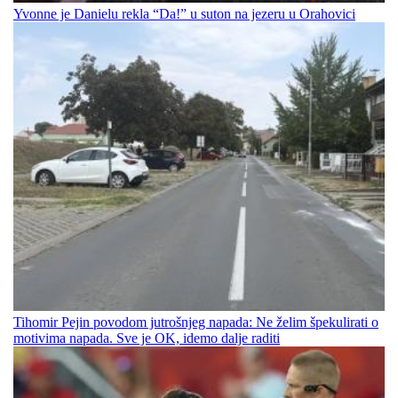
Yvonne je Danielu rekla “Da!” u suton na jezeru u Orahovici
Tihomir Pejin povodom jutrošnjeg napada: Ne želim špekulirati o
motivima napada. Sve je OK, idemo dalje raditi