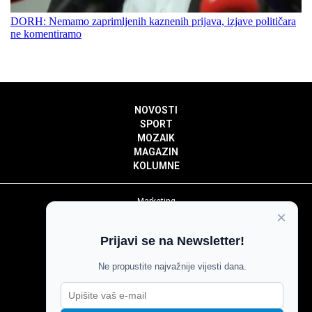
DORH: Nemamo zaprimljenih kaznenih prijava, izjave političara
ne komentiramo
NOVOSTI
SPORT
MOZAIK
MAGAZIN
KOLUMNE
Marketing
×
Politika privatnosti
Politika kolačića
Prijavi se na Newsletter!
Impressum
Pravila prenošenja sadržaja
Ne propustite najvažnije vijesti dana.
Pravila komentiranja
Agroglas