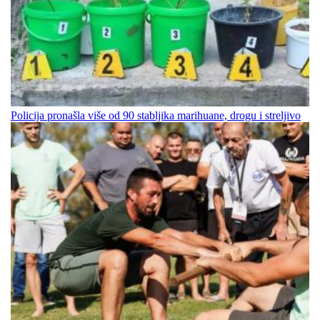
Policija pronašla više od 90 stabljika marihuane, drogu i streljivo