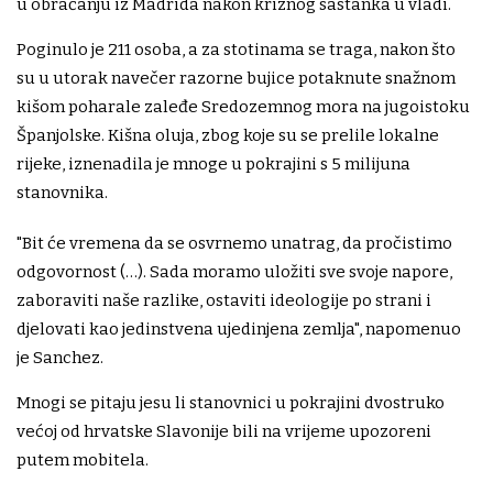
u obraćanju iz Madrida nakon kriznog sastanka u vladi.
Poginulo je 211 osoba, a za stotinama se traga, nakon što
su u utorak navečer razorne bujice potaknute snažnom
kišom poharale zaleđe Sredozemnog mora na jugoistoku
Španjolske. Kišna oluja, zbog koje su se prelile lokalne
rijeke, iznenadila je mnoge u pokrajini s 5 milijuna
stanovnika.
"Bit će vremena da se osvrnemo unatrag, da pročistimo
odgovornost (…). Sada moramo uložiti sve svoje napore,
zaboraviti naše razlike, ostaviti ideologije po strani i
djelovati kao jedinstvena ujedinjena zemlja", napomenuo
je Sanchez.
Mnogi se pitaju jesu li stanovnici u pokrajini dvostruko
većoj od hrvatske Slavonije bili na vrijeme upozoreni
putem mobitela.