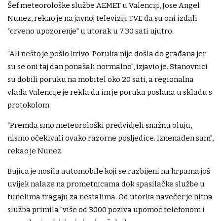
Šef meteorološke službe AEMET u Valenciji, Jose Angel
Nunez, rekao je na javnoj televiziji TVE da su oni izdali
"crveno upozorenje" u utorak u 7.30 sati ujutro.
"Ali nešto je pošlo krivo. Poruka nije došla do građana jer
su se oni taj dan ponašali normalno", izjavio je. Stanovnici
su dobili poruku na mobitel oko 20 sati, a regionalna
vlada Valencije je rekla da im je poruka poslana u skladu s
protokolom.
"Premda smo meteorološki predvidjeli snažnu oluju,
nismo očekivali ovako razorne posljedice. Iznenađen sam",
rekao je Nunez.
Bujica je nosila automobile koji se razbijeni na hrpama još
uvijek nalaze na prometnicama dok spasilačke službe u
tunelima tragaju za nestalima. Od utorka navečer je hitna
služba primila "više od 3000 poziva upomoć telefonom i