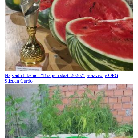
Najslađu lubenicu "Kraljicu slasti 2026." proizveo je OPG
Stjepan Ćurdo