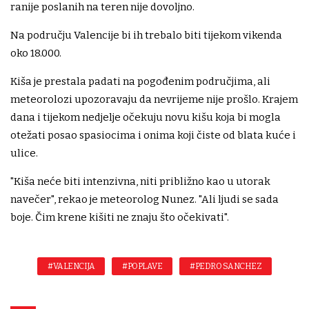
ranije poslanih na teren nije dovoljno.
Na području Valencije bi ih trebalo biti tijekom vikenda
oko 18.000.
Kiša je prestala padati na pogođenim područjima, ali
meteorolozi upozoravaju da nevrijeme nije prošlo. Krajem
dana i tijekom nedjelje očekuju novu kišu koja bi mogla
otežati posao spasiocima i onima koji čiste od blata kuće i
ulice.
"Kiša neće biti intenzivna, niti približno kao u utorak
navečer", rekao je meteorolog Nunez. "Ali ljudi se sada
boje. Čim krene kišiti ne znaju što očekivati".
#VALENCIJA
#POPLAVE
#PEDRO SANCHEZ