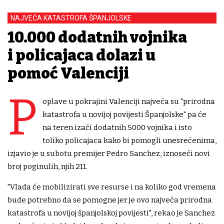
NAJVEĆA KATASTROFA ŠPANJOLSKE
10.000 dodatnih vojnika
i policajaca dolazi u
pomoć Valenciji
P
oplave u pokrajini Valenciji najveća su "prirodna
katastrofa u novijoj povijesti Španjolske" pa će
na teren izaći dodatnih 5000 vojnika i isto
toliko policajaca kako bi pomogli unesrećenima,
izjavio je u subotu premijer Pedro Sanchez, iznoseći novi
broj poginulih, njih 211.
"Vlada će mobilizirati sve resurse i na koliko god vremena
bude potrebno da se pomogne jer je ovo najveća prirodna
katastrofa u novijoj španjolskoj povijesti", rekao je Sanchez