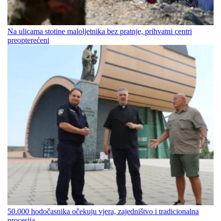
Na ulicama stotine maloljetnika bez pratnje, prihvatni centri
preopterećeni
50.000 hodočasnika očekuju vjera, zajedništvo i tradicionalna
procesija