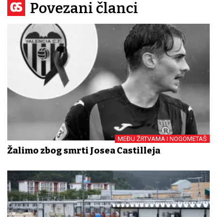
Povezani članci
MEĐU ŽRTVAMA I NOGOMETAŠ
Žalimo zbog smrti Josea Castilleja