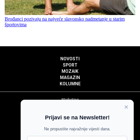
Brođanci pozivaju na najveće slavonsko nadmetanje u starim
športovima
NOVOSTI
SPORT
MOZAIK
MAGAZIN
KOLUMNE
Marketing
×
Politika privatnosti
Politika kolačića
Prijavi se na Newsletter!
Impressum
Pravila prenošenja sadržaja
Ne propustite najvažnije vijesti dana.
Pravila komentiranja
Agroglas