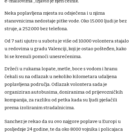
e-mailovima", izjavio je njen čelnik.
Neka poplavljena mjesta su odsječena i u njima
stanovnicima nedostaje pitke vode. Oko 15.000 ljudi je bez
struje, a 252.000 bez telefona.
Od 7 sati ujutro u subotu je više od 10.000 volontera stajalo
u redovima u gradu Valenciji, koji je ostao pošteđen, kako
bi se krenuli pomoći unesrećenima.
Držeći u rukama lopate, metle, boce s vodom i hranu
čekali su na odlazak u nekoliko kilometara udaljena
poplavljena područja. Odlazak volontera sada je
organiziran autobusima, doniranima od prijevozničkih
kompanija, za razliku od petka kada su ljudi pješačili
prema izoliranim stradalnicima.
Sanchez je rekao da su ovo najgore poplave u Europi u
posljednje 24 godine, te da oko 8000 vojnika i policajaca