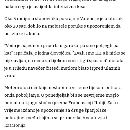
nakon čega je uslijedila intenzivna kiša.
Oko 5 milijuna stanovnika pokrajine Valencije je u utorak
oko 20 sati dobilo na mobitele poruke s upozorenjem da
ne izlaze iz kuća.
"Voda je najednom prodrla u garažu, pa smo pobjegli na
kat", ispričala je jedna djevojčica. "Zvali smo 112, ali nitko se
nije javljao, no onda su tijekom noći stigli spasioci", dodala
je u srijedu navečer čisteći metlom blato ispred ulaznih
vrata.
Meteorolozi očekuju nestabilno vrijeme tijekom petka, a
onda poboljšanje. U ponedjeljak bi s se nevrijeme moglo
pomaknuti jugoistočno prema Francuskoj i Italiji. Za to
vrijeme izdano je upozorenje za druge španjolske
pokrajine, među kojima su primorske Andaluzija i
Katalonija.