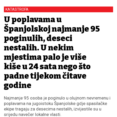
KATASTROFA
U poplavama u
Španjolskoj najmanje 95
poginulih, deseci
nestalih. U nekim
mjestima palo je više
kiše u 24 sata nego što
padne tijekom čitave
godine
Najmanje 95 osoba je poginulo u olujnom nevremenu i
poplavama na jugoistoku Španjolske gdje spasilačke
ekipe tragaju za desecima nestalih, izvijestile su u
srijedu navečer lokalne vlasti.