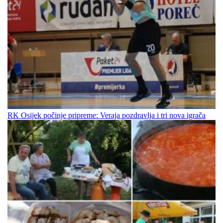
RK Osijek počinje pripreme: Veraja pozdravlja i tri nova igrača