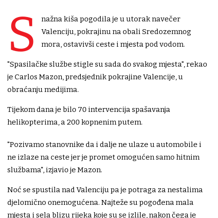
S
nažna kiša pogodila je u utorak navečer
Valenciju, pokrajinu na obali Sredozemnog
mora, ostavivši ceste i mjesta pod vodom.
"Spasilačke službe stigle su sada do svakog mjesta", rekao
je Carlos Mazon, predsjednik pokrajine Valencije, u
obraćanju medijima.
Tijekom dana je bilo 70 intervencija spašavanja
helikopterima, a 200 kopnenim putem.
"Pozivamo stanovnike da i dalje ne ulaze u automobile i
ne izlaze na ceste jer je promet omogućen samo hitnim
službama", izjavio je Mazon.
Noć se spustila nad Valenciju pa je potraga za nestalima
djelomično onemogućena. Najteže su pogođena mala
mjesta i sela blizu rijeka koje su se izlile, nakon čega je