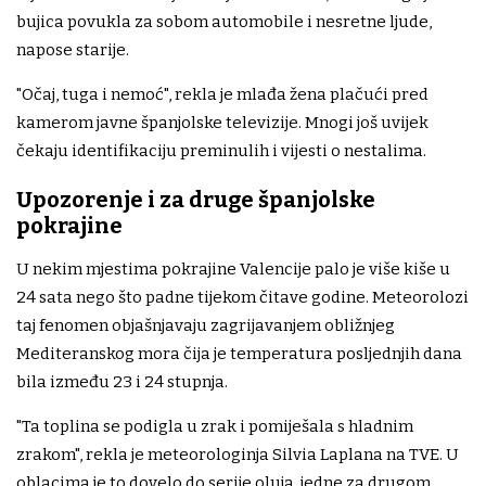
bujica povukla za sobom automobile i nesretne ljude,
napose starije.
"Očaj, tuga i nemoć", rekla je mlađa žena plačući pred
kamerom javne španjolske televizije. Mnogi još uvijek
čekaju identifikaciju preminulih i vijesti o nestalima.
Upozorenje i za druge španjolske
pokrajine
U nekim mjestima pokrajine Valencije palo je više kiše u
24 sata nego što padne tijekom čitave godine. Meteorolozi
taj fenomen objašnjavaju zagrijavanjem obližnjeg
Mediteranskog mora čija je temperatura posljednjih dana
bila između 23 i 24 stupnja.
"Ta toplina se podigla u zrak i pomiješala s hladnim
zrakom", rekla je meteorologinja Silvia Laplana na TVE. U
oblacima je to dovelo do serije oluja, jedne za drugom,