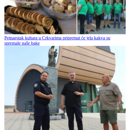
Petnaestak kuhara u Crkvarima pripremat će jela kakva su
spremale naše bake