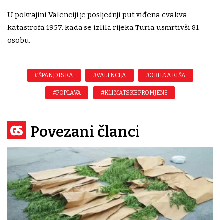
U pokrajini Valenciji je posljednji put viđena ovakva
katastrofa 1957. kada se izlila rijeka Turia usmrtivši 81
osobu.
#ŠPANJOLSKA
#VALENCIJA
#OBILNA KIŠA
#POPLAVA
#KLIMATSKE PROMJENE
Povezani članci