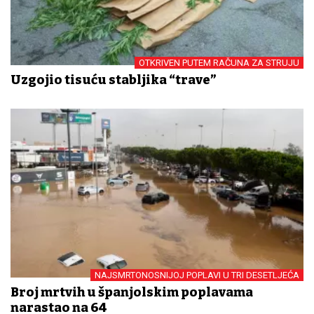
OTKRIVEN PUTEM RAČUNA ZA STRUJU
Uzgojio tisuću stabljika “trave”
NAJSMRTONOSNIJOJ POPLAVI U TRI DESETLJEĆA
Broj mrtvih u španjolskim poplavama
narastao na 64