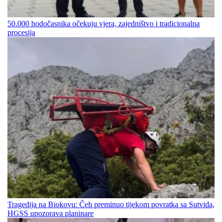
50.000 hodočasnika očekuju vjera, zajedništvo i tradicionalna
procesija
Tragedija na Biokovu: Čeh preminuo tijekom povratka sa Sutvida,
HGSS upozorava planinare