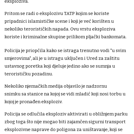
eksploziva.
Pritom se radi o eksplozivu TATP kojim se koriste
pripadnici islamističke scene i koji je već korišten u
nekoliko terorističkih napada. Ovu vrstu eksploziva
koriste i kriminalne skupine prilikom pljački bankomata.
Policija je priopćila kako se istraga trenutno vodi "u svim
smjerovima", ali je u istragu uključen i Ured za zaštitu
ustavnog poretka koji djeluje jedino ako se sumnja u
terorističku pozadinu.
Nekoliko njemačkih medija objavilo je nadzornu
snimku sa stanice na kojoj se vidi mladić koji nosi torbu u
kojoj je pronađen eksploziv.
Policija se odlučila eksploziv aktivirati u obližnjem parku
zbog toga što nije mogao biti zajamčen sigurni transport
eksplozivne naprave do poligona za uništavanje, koji se