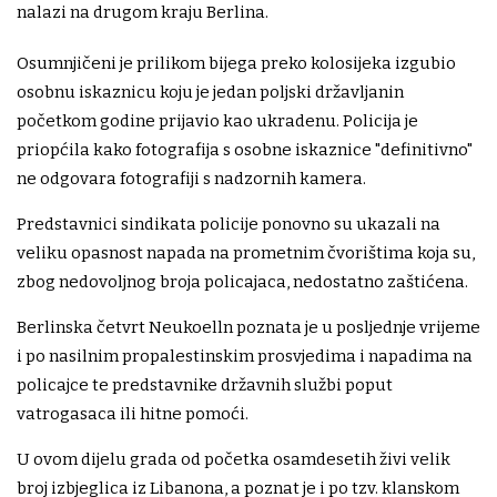
nalazi na drugom kraju Berlina.
Osumnjičeni je prilikom bijega preko kolosijeka izgubio
osobnu iskaznicu koju je jedan poljski državljanin
početkom godine prijavio kao ukradenu. Policija je
priopćila kako fotografija s osobne iskaznice "definitivno"
ne odgovara fotografiji s nadzornih kamera.
Predstavnici sindikata policije ponovno su ukazali na
veliku opasnost napada na prometnim čvorištima koja su,
zbog nedovoljnog broja policajaca, nedostatno zaštićena.
Berlinska četvrt Neukoelln poznata je u posljednje vrijeme
i po nasilnim propalestinskim prosvjedima i napadima na
policajce te predstavnike državnih službi poput
vatrogasaca ili hitne pomoći.
U ovom dijelu grada od početka osamdesetih živi velik
broj izbjeglica iz Libanona, a poznat je i po tzv. klanskom