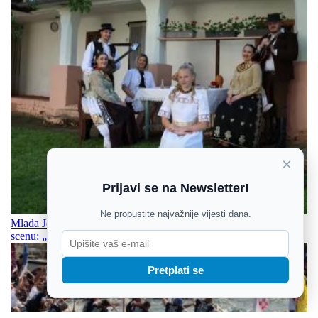
×
Prijavi se na Newsletter!
Ne propustite najvažnije vijesti dana.
Mlada Josipa Đurinski iz Josipovca nastavlja osvajati glazbenu
scenu: „Ej ravnico“ nova je posveta Slavoniji
Pretplati se