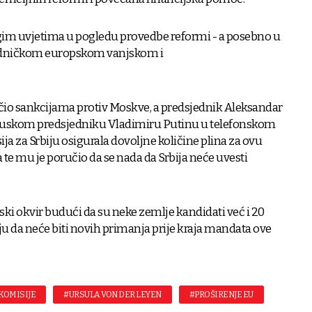
trogim uvjetima u pogledu provedbe reformi - a posebno u
jedničkom europskom vanjskom i
učio sankcijama protiv Moskve, a predsjednik Aleksandar
o ruskom predsjedniku Vladimiru Putinu u telefonskom
ja za Srbiju osigurala dovoljne količine plina za ovu
e mu je poručio da se nada da Srbija neće uvesti
i okvir budući da su neke zemlje kandidati već i 20
ju da neće biti novih primanja prije kraja mandata ove
KOMISIJE
#URSULA VON DER LEYEN
#PROŠIRENJE EU