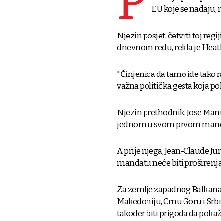
P
EU koje se nadaju, 
Njezin posjet, četvrti toj reg
dnevnom redu, rekla je Heathe
"Činjenica da tamo ide tako 
važna politička gesta koja po
Njezin prethodnik, Jose Man
jednom u svom prvom mand
A prije njega, Jean-Claude J
mandatu neće biti proširenja,
Za zemlje zapadnog Balkana k
Makedoniju, Crnu Goru i Srbiju
također biti prigoda da poka