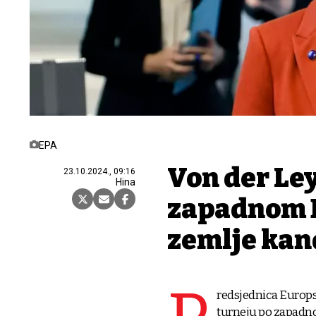
EPA
Von der Ley
23.10.2024., 09:16
Hina
zapadnom B
zemlje kan
redsjednica Europs
turneju po zapadno