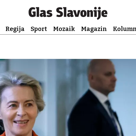
Regija
Sport
Mozaik
Magazin
Kolum