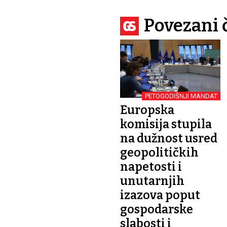
Povezani 
PETOGODIŠNJI MANDAT
Europska
komisija stupila
na dužnost usred
geopolitičkih
napetosti i
unutarnjih
izazova poput
gospodarske
slabosti i