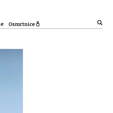
ne
Osmrtnice