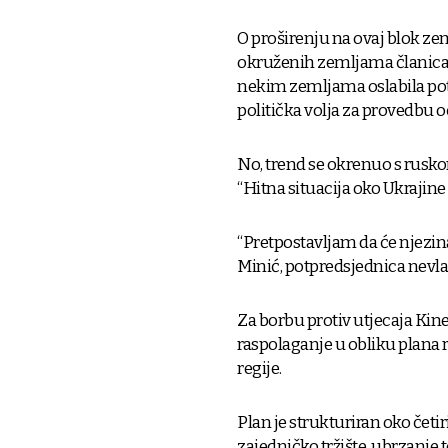
O proširenju na ovaj blok ze
okruženih zemljama članicama
nekim zemljama oslabila pot
politička volja za provedbu 
No, trend se okrenuo s ruskom
“Hitna situacija oko Ukrajin
“Pretpostavljam da će njezina
Minić, potpredsjednica nevla
Za borbu protiv utjecaja Kine 
raspolaganje u obliku plana r
regije.
Plan je strukturiran oko četir
zajedničko tržište, ubrzanje