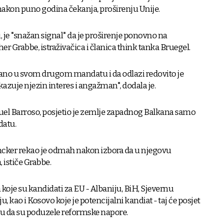
nakon puno godina čekanja, proširenju Unije.
iji, je "snažan signal" da je proširenje ponovno na
r Grabbe, istraživačica i članica think tanka Bruegel.
rano u svom drugom mandatu i da odlazi redovito je
kazuje njezin interes i angažman", dodala je.
uel Barroso, posjetio je zemlje zapadnog Balkana samo
atu.
uncker rekao je odmah nakon izbora da u njegovu
 ističe Grabbe.
oje su kandidati za EU - Albaniju, BiH, Sjevernu
, kao i Kosovo koje je potencijalni kandiat - taj će posjet
žu da su poduzele reformske napore.