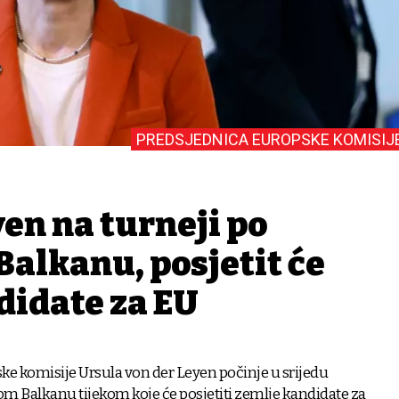
PREDSJEDNICA EUROPSKE KOMISIJ
en na turneji po
alkanu, posjetit će
didate za EU
ke komisije Ursula von der Leyen počinje u srijedu
m Balkanu tijekom koje će posjetiti zemlje kandidate za