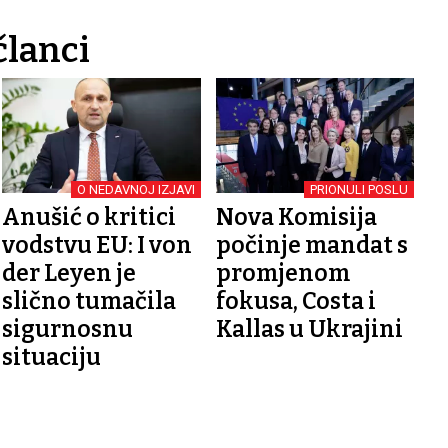
članci
O NEDAVNOJ IZJAVI
PRIONULI POSLU
Anušić o kritici
Nova Komisija
vodstvu EU: I von
počinje mandat s
der Leyen je
promjenom
slično tumačila
fokusa, Costa i
sigurnosnu
Kallas u Ukrajini
situaciju