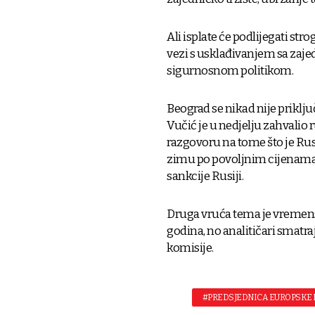
Ali isplate će podlijegati s
vezi s usklađivanjem sa za
sigurnosnom politikom.
Beograd se nikad nije priklj
Vučić je u nedjelju zahvali
razgovoru na tome što je Rusi
zimu po povoljnim cijenama t
sankcije Rusiji.
Druga vruća tema je vremensk
godina, no analitičari smatra
komisije.
#PREDSJEDNICA EUROPSKE 