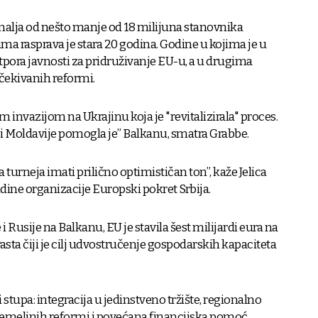
malja od nešto manje od 18 milijuna stanovnika
 rasprava je stara 20 godina. Godine u kojima je u
pora javnosti za pridruživanje EU-u, a u drugima
očekivanih reformi.
 invazijom na Ukrajinu koja je "revitalizirala" proces.
e i Moldavije pomogla je” Balkanu, smatra Grabbe.
 turneja imati prilično optimističan ton”, kaže Jelica
dine organizacije Europski pokret Srbija.
i Rusije na Balkanu, EU je stavila šest milijardi eura na
asta čiji je cilj udvostručenje gospodarskih kapaciteta
i stupa: integracija u jedinstveno tržište, regionalno
 temeljnih reformi i povećana financijska pomoć.