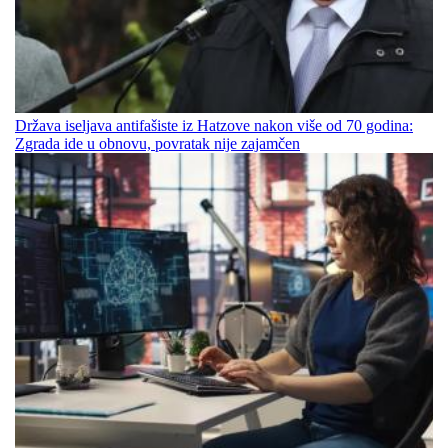
Država iseljava antifašiste iz Hatzove nakon više od 70 godina:
Zgrada ide u obnovu, povratak nije zajamčen