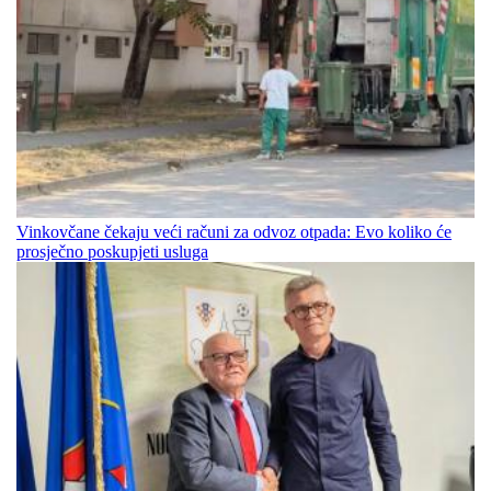
Vinkovčane čekaju veći računi za odvoz otpada: Evo koliko će
prosječno poskupjeti usluga