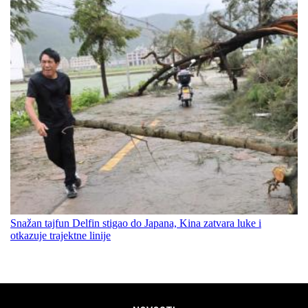
Snažan tajfun Delfin stigao do Japana, Kina zatvara luke i
otkazuje trajektne linije