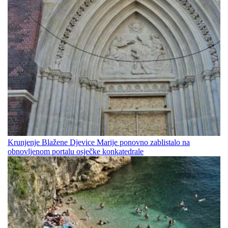
Krunjenje Blažene Djevice Marije ponovno zablistalo na
obnovljenom portalu osječke konkatedrale