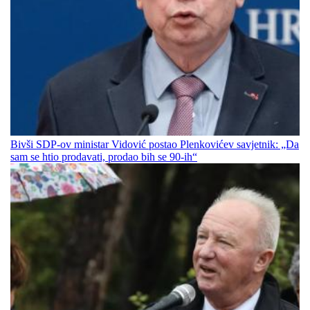
Bivši SDP-ov ministar Vidović postao Plenkovićev savjetnik: „Da
sam se htio prodavati, prodao bih se 90-ih“