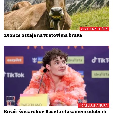
ODBIJENA TUŽBA
Zvonce ostaje na vratovima krava
40 MILIJUNA EURA
Birači švicarskog Basela glasanjem odobrili