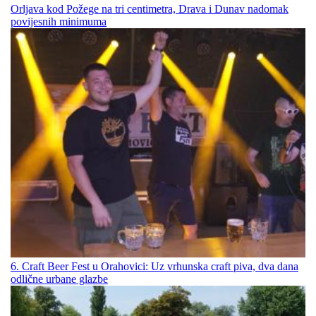
Orljava kod Požege na tri centimetra, Drava i Dunav nadomak
povijesnih minimuma
6. Craft Beer Fest u Orahovici: Uz vrhunska craft piva, dva dana
odlične urbane glazbe