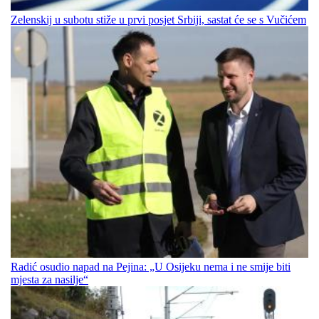
Zelenskij u subotu stiže u prvi posjet Srbiji, sastat će se s Vučićem
Radić osudio napad na Pejina: „U Osijeku nema i ne smije biti
mjesta za nasilje“