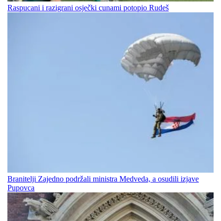
Raspucani i razigrani osječki cunami potopio Rudeš
Branitelji Zajedno podržali ministra Medveda, a osudili izjave
Pupovca