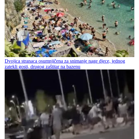
Dvojica stranaca osumnjičena za snimanje nage djece, jednog
zatekli gosti, drugog zaštitar na bazenu