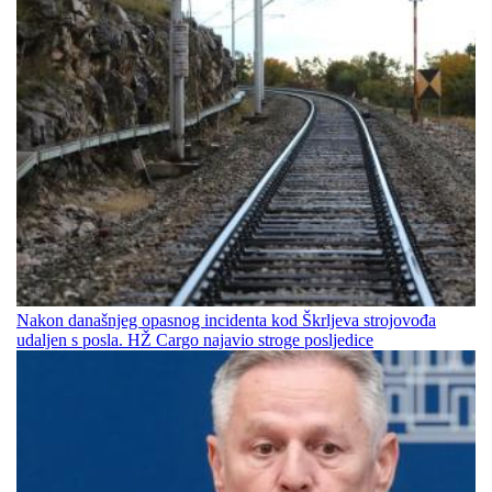
Nakon današnjeg opasnog incidenta kod Škrljeva strojovođa
udaljen s posla. HŽ Cargo najavio stroge posljedice