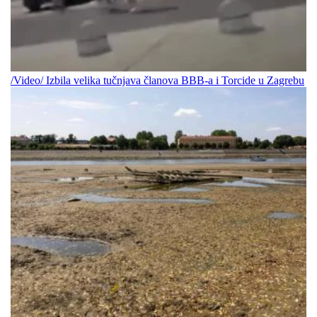
/Video/ Izbila velika tučnjava članova BBB-a i Torcide u Zagrebu