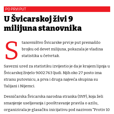
PO PRVI PUT
U Švicarskoj živi 9
milijuna stanovnika
S
tanovništvo Švicarske prvi je put premašilo
brojku od devet milijuna, pokazala je vladina
statistika u četvrtak.
Savezni ured za statistiku izvijestio je da je krajem lipnja u
Švicarskoj živjelo 9.002.763 ljudi. Njih oko 27 posto ima
stranu putovnicu, a prva i druga najveća skupina su
Talijani i Nijemci.
Desničarska Švicarska narodna stranka (SVP), koja želi
smanjenje useljavanja i pooštravanje pravila o azilu,
organizirala je glasačku inicijativu pod nazivom "Protiv 10