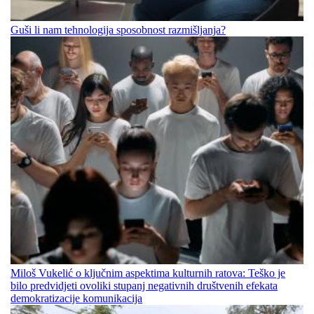
Guši li nam tehnologija sposobnost razmišljanja?
Miloš Vukelić o ključnim aspektima kulturnih ratova: Teško je
bilo predvidjeti ovoliki stupanj negativnih društvenih efekata
demokratizacije komunikacija