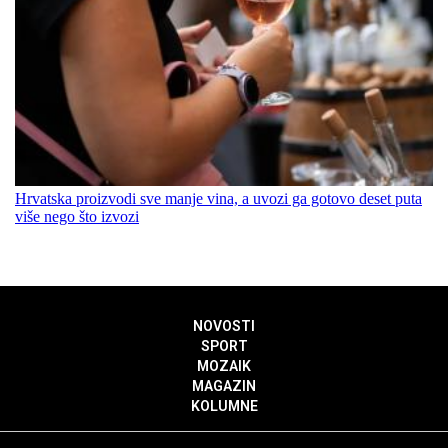
Hrvatska proizvodi sve manje vina, a uvozi ga gotovo deset puta
više nego što izvozi
NOVOSTI
SPORT
MOZAIK
MAGAZIN
KOLUMNE