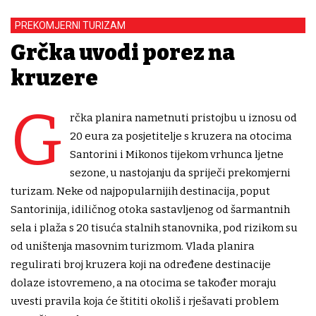
PREKOMJERNI TURIZAM
Grčka uvodi porez na
kruzere
G
rčka planira nametnuti pristojbu u iznosu od
20 eura za posjetitelje s kruzera na otocima
Santorini i Mikonos tijekom vrhunca ljetne
sezone, u nastojanju da spriječi prekomjerni
turizam. Neke od najpopularnijih destinacija, poput
Santorinija, idiličnog otoka sastavljenog od šarmantnih
sela i plaža s 20 tisuća stalnih stanovnika, pod rizikom su
od uništenja masovnim turizmom. Vlada planira
regulirati broj kruzera koji na određene destinacije
dolaze istovremeno, a na otocima se također moraju
uvesti pravila koja će štititi okoliš i rješavati problem