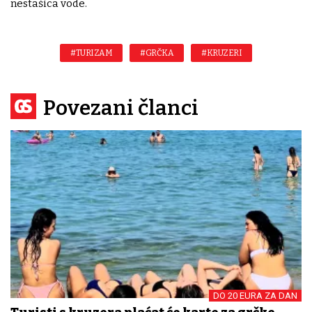
nestašica vode.
#TURIZAM
#GRČKA
#KRUZERI
Povezani članci
DO 20 EURA ZA DAN