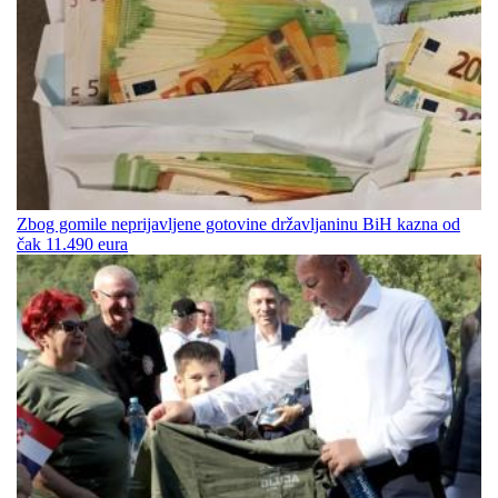
Zbog gomile neprijavljene gotovine državljaninu BiH kazna od
čak 11.490 eura