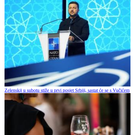
Zelenskij u subotu stiže u prvi posjet Srbiji, sastat će se s Vučićem