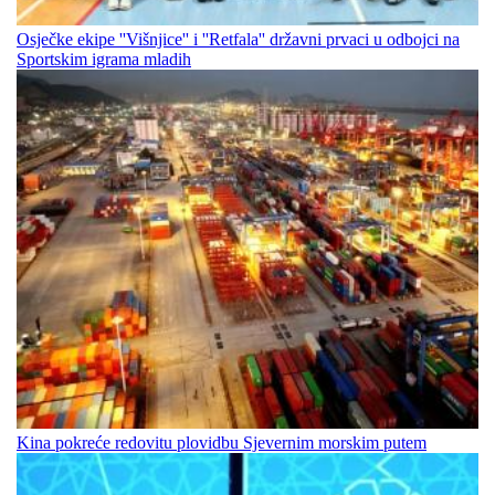
Osječke ekipe ''Višnjice'' i ''Retfala'' državni prvaci u odbojci na
Sportskim igrama mladih
Kina pokreće redovitu plovidbu Sjevernim morskim putem