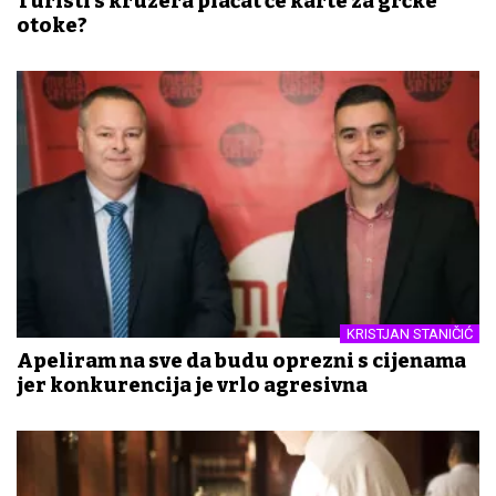
Turisti s kruzera plaćat će karte za grčke
otoke?
KRISTJAN STANIČIĆ
Apeliram na sve da budu oprezni s cijenama
jer konkurencija je vrlo agresivna