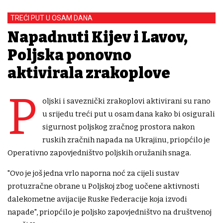
TREĆI PUT U OSAM DANA
Napadnuti Kijev i Lavov,
Poljska ponovno
aktivirala zrakoplove
P
oljski i saveznički zrakoplovi aktivirani su rano
u srijedu treći put u osam dana kako bi osigurali
sigurnost poljskog zračnog prostora nakon
ruskih zračnih napada na Ukrajinu, priopćilo je
Operativno zapovjedništvo poljskih oružanih snaga.
"Ovo je još jedna vrlo naporna noć za cijeli sustav
protuzračne obrane u Poljskoj zbog uočene aktivnosti
dalekometne avijacije Ruske Federacije koja izvodi
napade", priopćilo je poljsko zapovjedništvo na društvenoj