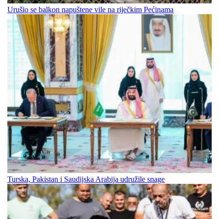
Urušio se balkon napuštene vile na riječkim Pećinama
Turska, Pakistan i Saudijska Arabija udružile snage