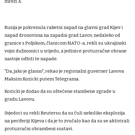
mreži X.
Rusija je pokrenula raketni napad na glavni grad Kijev i
napad dronovima na zapadni grad Lavov, nedaleko od
granice s Poljskom, članicom NATO-a, rekli su ukrajinski
vojni dužnosnici u srijedu, a jedinice protuzračne obrane
nastoje odbiti te napade.
"Da, jako je glasno", rekao je regionalni guverner Lavova
Maksim Kozicki putem Telegrama.
Kozicki je dodao da su oštećene stambene zgrade u
gradu Lavovu.
Svjedoci su rekli Reutersu da su čuli nekoliko eksplozija
na periferiji Kijeva i da je to zvučalo kao da su se aktivirali
protuzračni obrambeni sustavi.