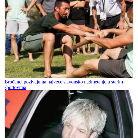
Brođanci pozivaju na najveće slavonsko nadmetanje u starim
športovima