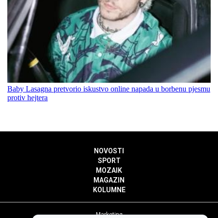
Baby Lasagna pretvorio iskustvo online napada u borbenu pjesmu
protiv hejtera
NOVOSTI
SPORT
MOZAIK
MAGAZIN
KOLUMNE
Marketing