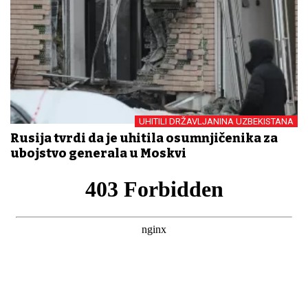
UHITILI DRŽAVLJANINA UZBEKISTANA
Rusija tvrdi da je uhitila osumnjičenika za
ubojstvo generala u Moskvi