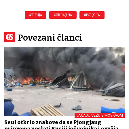
#RUSIJA
#UKRAJINA
#POLJSKA
Povezani članci
JAČAJU VEZU S MOSKVOM
Seul otkrio znakove da se Pjongjang
priprema poslati Rusiji još vojnika i oružja,