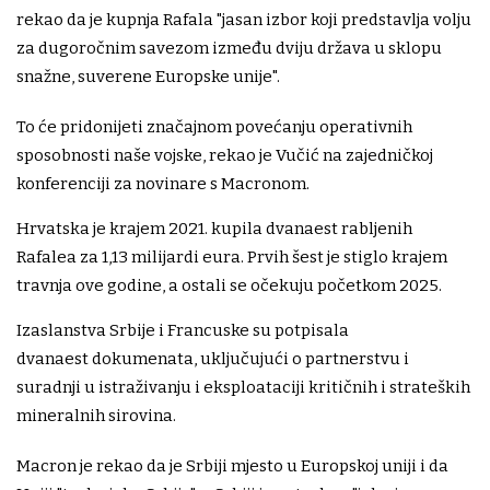
rekao da je kupnja Rafala "jasan izbor koji predstavlja volju
za dugoročnim savezom između dviju država u sklopu
snažne, suverene Europske unije".
To će pridonijeti značajnom povećanju operativnih
sposobnosti naše vojske, rekao je Vučić na zajedničkoj
konferenciji za novinare s Macronom.
Hrvatska je krajem 2021. kupila dvanaest rabljenih
Rafalea za 1,13 milijardi eura. Prvih šest je stiglo krajem
travnja ove godine, a ostali se očekuju početkom 2025.
Izaslanstva Srbije i Francuske su potpisala
dvanaest dokumenata, uključujući o partnerstvu i
suradnji u istraživanju i eksploataciji kritičnih i strateških
mineralnih sirovina.
Macron je rekao da je Srbiji mjesto u Europskoj uniji i da