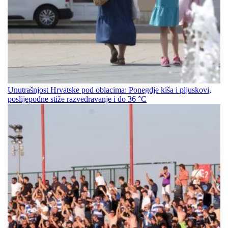
Unutrašnjost Hrvatske pod oblacima: Ponegdje kiša i pljuskovi,
poslijepodne stiže razvedravanje i do 36 °C