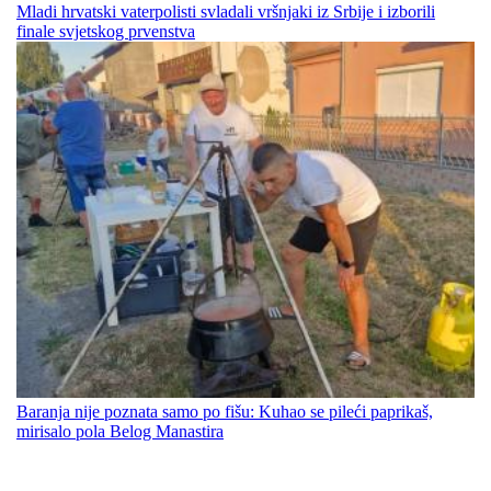
Mladi hrvatski vaterpolisti svladali vršnjaki iz Srbije i izborili
finale svjetskog prvenstva
Baranja nije poznata samo po fišu: Kuhao se pileći paprikaš,
mirisalo pola Belog Manastira