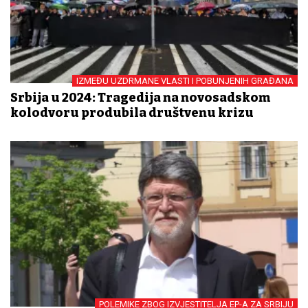
IZMEĐU UZDRMANE VLASTI I POBUNJENIH GRAĐANA
Srbija u 2024: Tragedija na novosadskom
kolodvoru produbila društvenu krizu
POLEMIKE ZBOG IZVJESTITELJA EP-A ZA SRBIJU