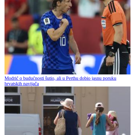
Modrić o budućnosti šutio, ali u Perthu dobio jasnu poruku
hrvatskih navijača