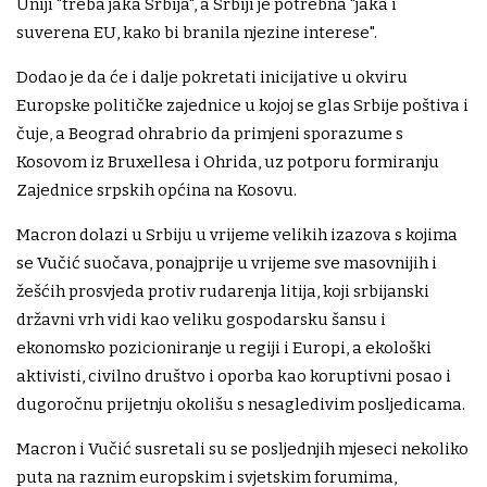
Uniji "treba jaka Srbija", a Srbiji je potrebna "jaka i
suverena EU, kako bi branila njezine interese".
Dodao je da će i dalje pokretati inicijative u okviru
Europske političke zajednice u kojoj se glas Srbije poštiva i
čuje, a Beograd ohrabrio da primjeni sporazume s
Kosovom iz Bruxellesa i Ohrida, uz potporu formiranju
Zajednice srpskih općina na Kosovu.
Macron dolazi u Srbiju u vrijeme velikih izazova s kojima
se Vučić suočava, ponajprije u vrijeme sve masovnijih i
žešćih prosvjeda protiv rudarenja litija, koji srbijanski
državni vrh vidi kao veliku gospodarsku šansu i
ekonomsko pozicioniranje u regiji i Europi, a ekološki
aktivisti, civilno društvo i oporba kao koruptivni posao i
dugoročnu prijetnju okolišu s nesagledivim posljedicama.
Macron i Vučić susretali su se posljednjih mjeseci nekoliko
puta na raznim europskim i svjetskim forumima,