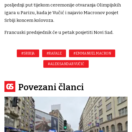
posljednji put tijekom ceremonije otvaranja Olimpijskih
igara u Parizu, kada je Vučić i najavio Macronov posjet
Srbiji koncem kolovoza.
Francuski predsjednik će u petak posjetiti Novi Sad.
#SRBIJA
#RAFALE
#EMMANUEL MACRON
#ALEKSANDAR VUČIĆ
Povezani članci