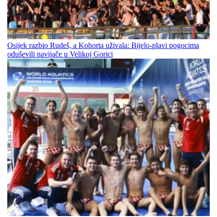
Osijek razbio Rudeš, a Kohorta uživala: Bijelo-plavi pogocima
oduševili navijače u Velikoj Gorici