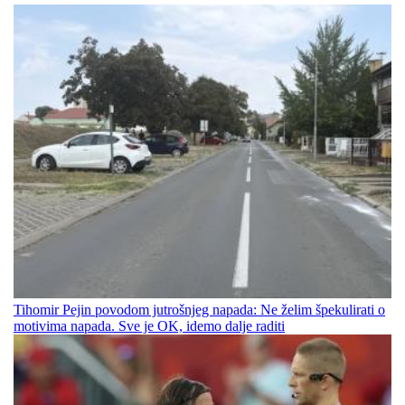
Tihomir Pejin povodom jutrošnjeg napada: Ne želim špekulirati o
motivima napada. Sve je OK, idemo dalje raditi