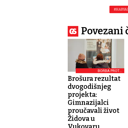
#HARVA
Povezani 
BORBA PROTIV
ANTISEMITIZMA
Brošura rezultat
dvogodišnjeg
projekta:
Gimnazijalci
proučavali život
Židova u
Vukovaru