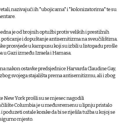
vetali, nazivajući ih "ubojicama" i "kolonizatorima" te su
entare.
dna je od brojnih optužbi protiv velikih i prestižnih
a poticanje i dopuštanje antisemitizma na sveučilištima.
ske prosvjede u kampusu koji su izbili u listopadu prošle
 u Gazi između Izraela i Hamasa.
na nakon ostavke predsjednice Harvarda Claudine Gay,
a zbog svojega stajališta prema antisemitizmu, ali i zbog
te New York prošli su se mjesec nagodili
učilište Columbia je u međuvremenu u lipnju pristalo
 poduzeti ostale korake da bi se riješila tužba u kojoj se
esigurno mjesto.