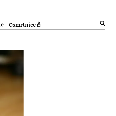
ne
Osmrtnice