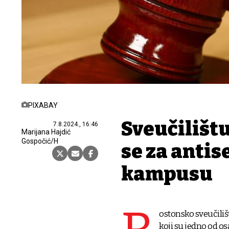
PIXABAY
Sveučilištu
7.8.2024., 16:46
Marijana Hajdić
Gospočić/H
se za anti
kampusu
ostonsko sveučiliš
koji su jedno od o