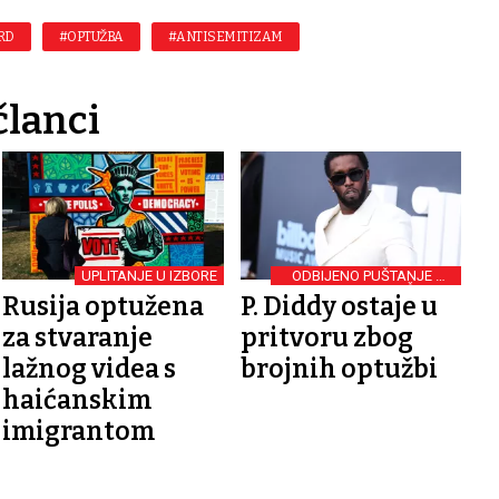
RD
#OPTUŽBA
#ANTISEMITIZAM
članci
UPLITANJE U IZBORE
ODBIJENO PUŠTANJE UZ
JAMČEVINU
Rusija optužena
P. Diddy ostaje u
za stvaranje
pritvoru zbog
lažnog videa s
brojnih optužbi
haićanskim
imigrantom