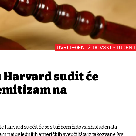
UVRIJEĐENI ŽIDOVSKI STUDENT
 Harvard sudit će
semitizam na
te Harvard suočit će se s tužbom židovskih studenata
sam najuglednijih američkih sveučilišta iz takozvane Ivy