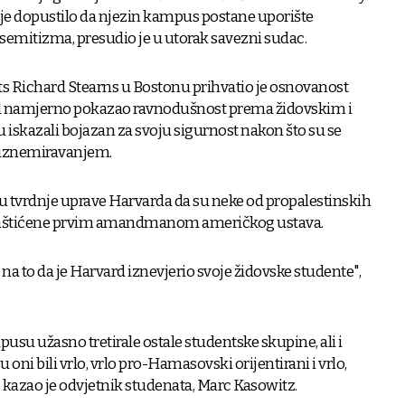
 je dopustilo da njezin kampus postane uporište
emitizma, presudio je u utorak savezni sudac.
 Richard Stearns u Bostonu prihvatio je osnovanost
rd namjerno pokazao ravnodušnost prema židovskim i
 iskazali bojazan za svoju sigurnost nakon što su se
m uznemiravanjem.
u tvrdnje uprave Harvarda da su neke od propalestinskih
i zaštićene prvim amandmanom američkog ustava.
a to da je Harvard iznevjerio svoje židovske studente",
usu užasno tretirale ostale studentske skupine, ali i
su oni bili vrlo, vrlo pro-Hamasovski orijentirani i vrlo,
, kazao je odvjetnik studenata, Marc Kasowitz.