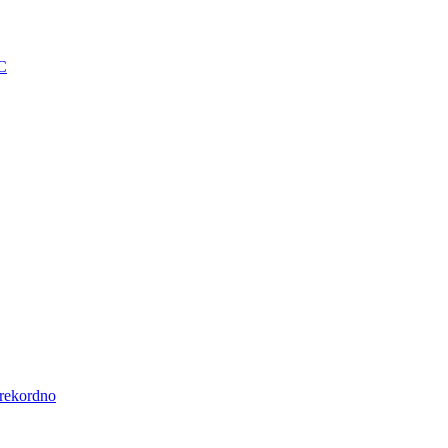
BC
 rekordno