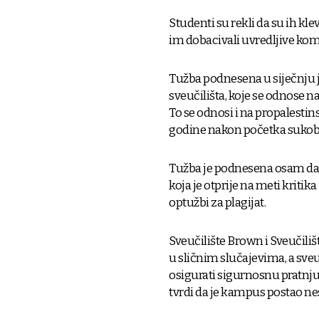
Studenti su rekli da su ih kle
im dobacivali uvredljive kom
Tužba podnesena u siječnju je
sveučilišta, koje se odnose n
To se odnosi i na propalestin
godine nakon početka sukoba
Tužba je podnesena osam da
koja je otprije na meti kritik
optužbi za plagijat.
Sveučilište Brown i Sveučiliš
u sličnim slučajevima, a sve
osigurati sigurnosnu pratnju i
tvrdi da je kampus postao n