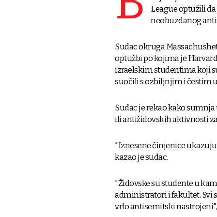
B
League optužili da
neobuzdanog antis
Sudac okruga Massachushets
optužbi po kojima je Harva
izraelskim studentima koji su
suočili s ozbiljnjim i česti
Sudac je rekao kako sumnja 
ili antižidovskih aktivnost
"Iznesene činjenice ukazuju n
kazao je sudac.
"Židovske su studente u kamp
administratori i fakultet. Svi 
vrlo antisemitski nastrojeni"