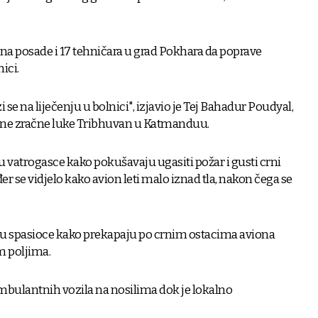
ana posade i 17 tehničara u grad Pokhara da poprave
ici.
i se na liječenju u bolnici", izjavio je Tej Bahadur Poudyal,
e zračne luke Tribhuvan u Katmanduu.
u vatrogasce kako pokušavaju ugasiti požar i gusti crni
er se vidjelo kako avion leti malo iznad tla, nakon čega se
u spasioce kako prekapaju po crnim ostacima aviona
m poljima.
ambulantnih vozila na nosilima dok je lokalno