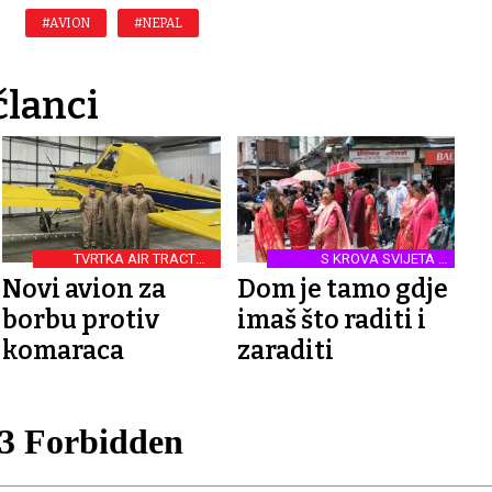
#AVION
#NEPAL
članci
TVRTKA AIR TRACTOR
S KROVA SVIJETA U
KUPILA NOVU LETJELICU U
HRVATSKU: NEPAL
Novi avion za
Dom je tamo gdje
KANADI
borbu protiv
imaš što raditi i
komaraca
zaraditi