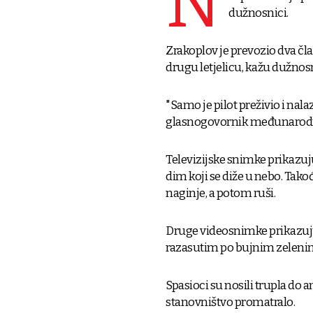
N
dužnosnici.
Zrakoplov je prevozio dva čl
drugu letjelicu, kažu dužnosn
"Samo je pilot preživio i nalaz
glasnogovornik međunarodn
Televizijske snimke prikazuj
dim koji se diže u nebo. Takođ
naginje, a potom ruši.
Druge videosnimke prikazuj
razasutim po bujnim zeleni
Spasioci su nosili trupla do 
stanovništvo promatralo.