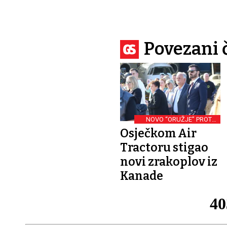
Povezani 
NOVO “ORUŽJE” PROTIV
KOMARACA
Osječkom Air
Tractoru stigao
novi zrakoplov iz
Kanade