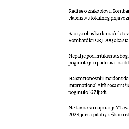
Radi se o zrakoplovu Bombardi
vlasništvu lokalnog prijavoz
Saurya obavlja domaće leto
Bombardier CRJ-200, oba star
Nepal je pod kritikama zbog 
poginulo je u padu aviona ili
Najsmrtonosniji incident dog
International Airlinesa sruš
poginulo 167 ljudi.
Nedavno su najmanje 72 osob
2023., jer su piloti greškom isk