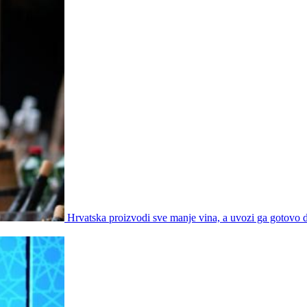
Hrvatska proizvodi sve manje vina, a uvozi ga gotovo d