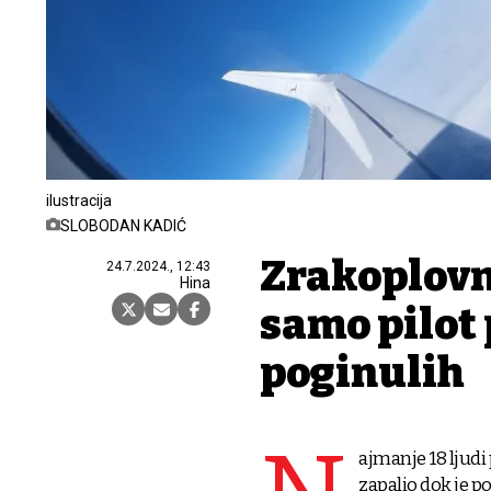
ilustracija
SLOBODAN KADIĆ
Zrakoplovn
24.7.2024., 12:43
Hina
samo pilot 
poginulih
ajmanje 18 ljudi 
zapalio dok je p