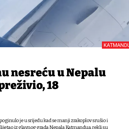
KATMAND
u nesreću u Nepalu
preživio, 18
poginulo je u srijedu kad se manji zrakoplov srušio i
olijetao iz glavnog grada Nepala Katmandua, rekli su