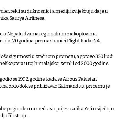
er, rekli su dužnosnici, a mediji izviješćuju da je u
nika Saurya Airlinesa.
ve u Nepalu dvama regionalnim zrakoplovima
i oko 20 godina, prema stranici Flight Radar 24.
loše sigurnosti u zračnom prometu, a gotovo 350 ljudi
 helikoptera u toj himalajskoj zemlji od 2000. godine.
odio se 1992. godine, kada se Airbus Pakistan
io na brdo dok se približavao Katmanduu, pri čemu je
e poginule u nesreći avioprijevoznika Yeti u siječnju
ljučili struju.