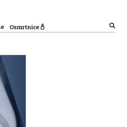
ne
Osmrtnice