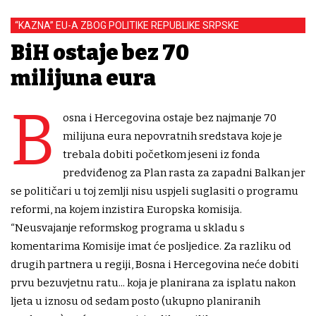
“KAZNA” EU-A ZBOG POLITIKE REPUBLIKE SRPSKE
BiH ostaje bez 70
milijuna eura
B
osna i Hercegovina ostaje bez najmanje 70
milijuna eura nepovratnih sredstava koje je
trebala dobiti početkom jeseni iz fonda
predviđenog za Plan rasta za zapadni Balkan jer
se političari u toj zemlji nisu uspjeli suglasiti o programu
reformi, na kojem inzistira Europska komisija.
“Neusvajanje reformskog programa u skladu s
komentarima Komisije imat će posljedice. Za razliku od
drugih partnera u regiji, Bosna i Hercegovina neće dobiti
prvu bezuvjetnu ratu... koja je planirana za isplatu nakon
ljeta u iznosu od sedam posto (ukupno planiranih