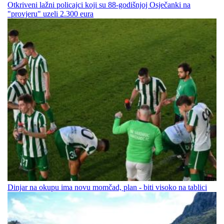
Otkriveni lažni policajci koji su 88-godišnjoj Osječanki na
"provjeru" uzeli 2.300 eura
Dinjar na okupu ima novu momčad, plan - biti visoko na tablici