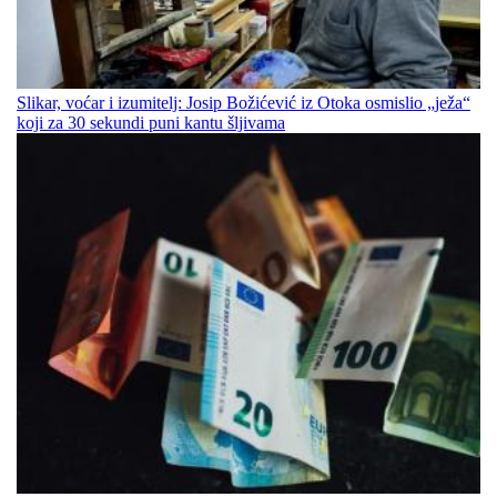
Slikar, voćar i izumitelj: Josip Božićević iz Otoka osmislio „ježa“
koji za 30 sekundi puni kantu šljivama