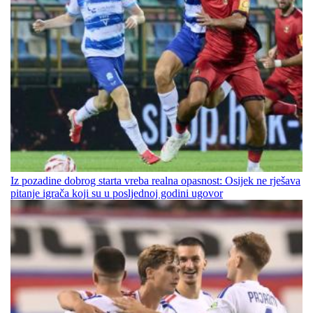
Iz pozadine dobrog starta vreba realna opasnost: Osijek ne rješava
pitanje igrača koji su u posljednoj godini ugovor