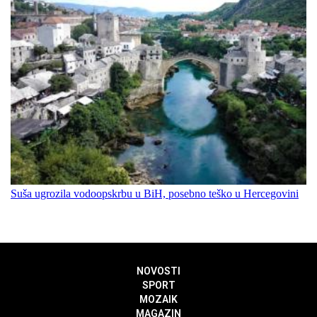
Suša ugrozila vodoopskrbu u BiH, posebno teško u Hercegovini
NOVOSTI
SPORT
MOZAIK
MAGAZIN