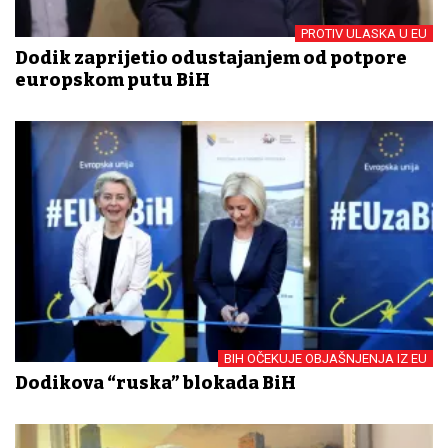
PROTIV ULASKA U EU
Dodik zaprijetio odustajanjem od potpore
europskom putu BiH
BIH OČEKUJE OBJAŠNJENJA IZ EU
Dodikova “ruska” blokada BiH