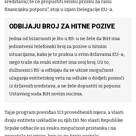
sredstava), te će propustiti veliku priliku za ranu
financijsku potporu”, stoji u izjavi Delegacije EU-a.
ODBIJAJU BROJ ZA HITNE POZIVE
Jedna od bizarnosti je što u RS-u ne žele da BiH ima
jedinstveni telefonski broj za pozive u hitnim
situacijama, kako je to praksa u svim državama EU-a,
nego traže da svaki entitet ima svoj broj. Uz to,
dužnosnici RS-a odbijaju da se ukine mogućnost
ulaganja entitetskog veta na odluke o dodjeli pomoći
iz državnih sredstava, a ne žele dopustiti ni popunu
Ustavnog suda BiH novim sucima.
Taj je program previđao 113 provedbenih mjera, a vlasti
dvaju entiteta uskladile su njih 110. No vlasti Republike
Srpske odbacile su svaku mogućnost pristanka i na
preostale tri mjere, koje su na kraju postale