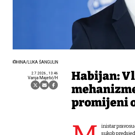
HINA/LUKA ŠANGULIN
Habijan: V
2.7.2026., 13:46
Vanja Majetić/H
mehanizme
promijeni 
inistar pravosu
sukob predsjed