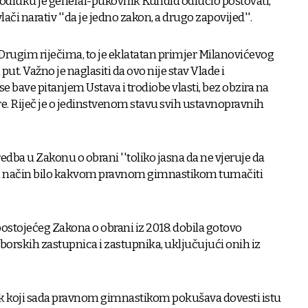
iju odluku je general-pukovnik Kundid odlučio poštovati,
lači narativ ''da je jedno zakon, a drugo zapovijed''.
 Drugim riječima, to je eklatatan primjer Milanovićevog
put. Važno je naglasiti da ovo nije stav Vlade i
 se bave pitanjem Ustava i trodiobe vlasti, bez obzira na
re. Riječ je o jedinstvenom stavu svih ustavnopravnih
redba u Zakonu o obrani ''toliko jasna da ne vjeruje da
gi način bilo kakvom pravnom gimnastikom tumačiti
 postojećeg Zakona o obrani iz 2018. dobila gotovo
orskih zastupnica i zastupnika, uključujući onih iz
auk koji sada pravnom gimnastikom pokušava dovesti istu