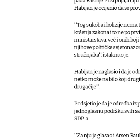
pada Bastilje 14. srpnja, a č
Habijan je ocijenio da se prov
''Tog sukoba i kolizije nema.
kršenja zakona i to ne po prvi 
ministarstava, već i onih koji
njihove političke svjetonazo
stručnjaka'', istaknuo je.
Habijan je naglasio i da je od
netko može na bilo koji dru
drugačije''.
Podsjetio je da je odredba iz
jednoglasnu podršku svih sab
SDP-a.
''Za nju je glasao i Arsen B