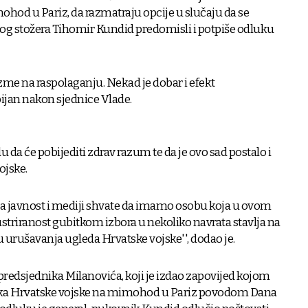
hod u Pariz, da razmatraju opcije u slučaju da se
og stožera Tihomir Kundid predomisli i potpiše odluku
zme na raspolaganju. Nekad je dobar i efekt
bijan nakon sjednice Vlade.
u da će pobijediti zdrav razum te da je ovo sad postalo i
ojske.
tska javnost i mediji shvate da imamo osobu koja u ovom
rustriranost gubitkom izbora u nekoliko navrata stavlja na
u urušavanja ugleda Hrvatske vojske'', dodao je.
predsjednika Milanovića, koji je izdao zapovijed kojom
ika Hrvatske vojske na mimohod u Pariz povodom Dana