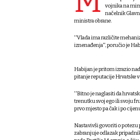
M
vojnika na mimo
načelnik Glavn
ministra obrane.
''Vlada ima različite mehani
iznenađenja'', poručio je Ha
Habijan je pritom izrazio nad
pitanje reputacije Hrvatske v
''Bitno je naglasiti da hrva
trenutku svoj ego ili svoju f
prvo mjesto pa čak i po cijen
Nastavivši govoriti o potezu 
zabranjuje odlazak pripadn