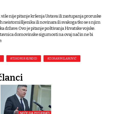
 više nije pitanje kršenja Ustava ili zastupanja proruske
kih neistomišljenika ili novinara ili svakoga tko se s njim
ka države. Ovo je pitanje poštivanja Hrvatske vojske.
tavnica domovinske sigurnosti na ovaj način ne bi
e.
N
#TIHOMIR KUNDID
#ZORAN MILANOVIĆ
članci
NEĆE GA POTJERATI