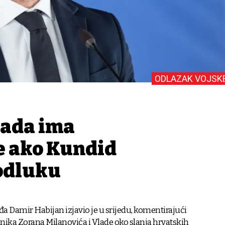
ODLAZAK VOJSK
lada ima
 ako Kundid
odluku
đa Damir Habijan izjavio je u srijedu, komentirajući
nika Zorana Milanovića i Vlade oko slanja hrvatskih