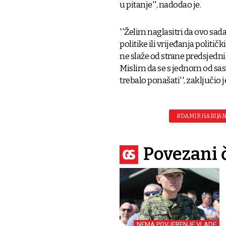
u pitanje'', nadodao je.
''Želim naglasitri da ovo sada
politike ili vrijeđanja politič
ne slaže od strane predsjedni
Mislim da se s jednom od sas
trebalo ponašati'', zaključio j
#DAMIR HABIJA
Povezani 
NEMA POVJERENJE VLADE