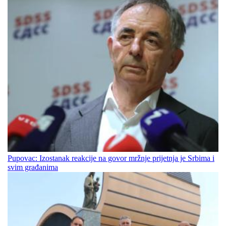
Pupovac: Izostanak reakcije na govor mržnje prijetnja je Srbima i
svim građanima