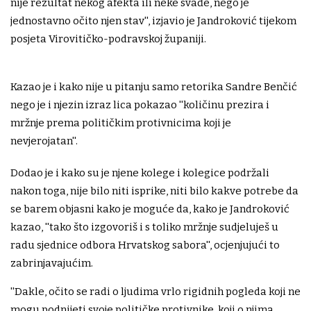
nije rezultat nekog afekta ili neke svađe, nego je
jednostavno očito njen stav'', izjavio je Jandroković tijekom
posjeta Virovitičko-podravskoj županiji.
Kazao je i kako nije u pitanju samo retorika Sandre Benčić
nego je i njezin izraz lica pokazao ''količinu prezira i
mržnje prema političkim protivnicima koji je
nevjerojatan''.
Dodao je i kako su je njene kolege i kolegice podržali
nakon toga, nije bilo niti isprike, niti bilo kakve potrebe da
se barem objasni kako je moguće da, kako je Jandroković
kazao, ''tako što izgovoriš i s toliko mržnje sudjeluješ u
radu sjednice odbora Hrvatskog sabora'', ocjenjujući to
zabrinjavajućim.
''Dakle, očito se radi o ljudima vrlo rigidnih pogleda koji ne
mogu podnijeti svoje političke protivnike, koji o njima