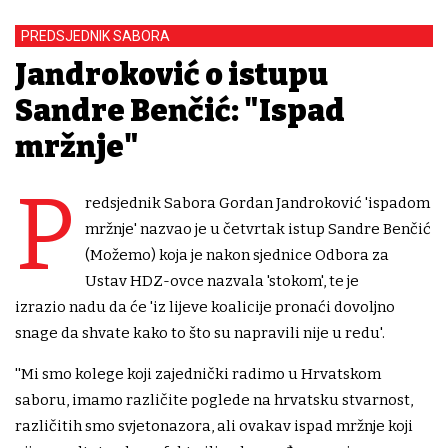
PREDSJEDNIK SABORA
Jandroković o istupu
Sandre Benčić: "Ispad
mržnje"
P
redsjednik Sabora Gordan Jandroković 'ispadom
mržnje' nazvao je u četvrtak istup Sandre Benčić
(Možemo) koja je nakon sjednice Odbora za
Ustav HDZ-ovce nazvala 'stokom', te je
izrazio nadu da će 'iz lijeve koalicije pronaći dovoljno
snage da shvate kako to što su napravili nije u redu'.
''Mi smo kolege koji zajednički radimo u Hrvatskom
saboru, imamo različite poglede na hrvatsku stvarnost,
različitih smo svjetonazora, ali ovakav ispad mržnje koji