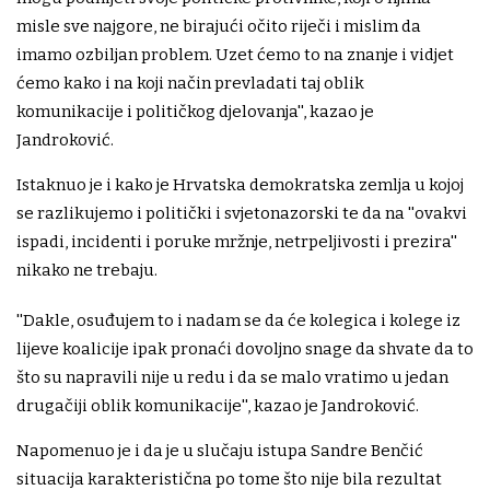
misle sve najgore, ne birajući očito riječi i mislim da
imamo ozbiljan problem. Uzet ćemo to na znanje i vidjet
ćemo kako i na koji način prevladati taj oblik
komunikacije i političkog djelovanja'', kazao je
Jandroković.
Istaknuo je i kako je Hrvatska demokratska zemlja u kojoj
se razlikujemo i politički i svjetonazorski te da na ''ovakvi
ispadi, incidenti i poruke mržnje, netrpeljivosti i prezira''
nikako ne trebaju.
''Dakle, osuđujem to i nadam se da će kolegica i kolege iz
lijeve koalicije ipak pronaći dovoljno snage da shvate da to
što su napravili nije u redu i da se malo vratimo u jedan
drugačiji oblik komunikacije'', kazao je Jandroković.
Napomenuo je i da je u slučaju istupa Sandre Benčić
situacija karakteristična po tome što nije bila rezultat