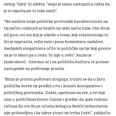
nekog ''fajta'' ili afekta, ''nego je samo zastupnica rekla da
je to izjavila jer to tako misli''.
''Ne možete svoje političke protivnike karakterizirati na
taj način i onda još se hvaliti na neki način time. Ono što je
još gore, svi oni koji je slijede u tome, koji relativiziraju to
što je napravila, vidio sam i puno komentara, nažalost,
medijskih simpatizera očito te političke opcije koji govore
da je to skoro pa u redu. To nije u redu'', kazao je
Jandroković. Osvrnuo se i na političku kulturu te pozvao
zastupnike na poštivanje pravila.
''Bitno je pritom poštovati drugoga, truditi se da u žaru
političke borbe ne pređeš crtu i braniti dostojanstvo i
političkog protivnika...Dakle, apeliram na sve, a svi koji
smo u političkom životu činimo i greške, da ipak vodimo
računa da ovo što je učinila kolegica Benčić jednostavno
nije prihvatljivo i da takve stvari ne treba činiti'', zaključio