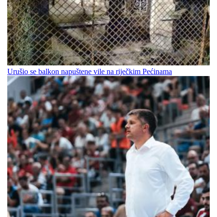
Urušio se balkon napuštene vile na riječkim Pećinama