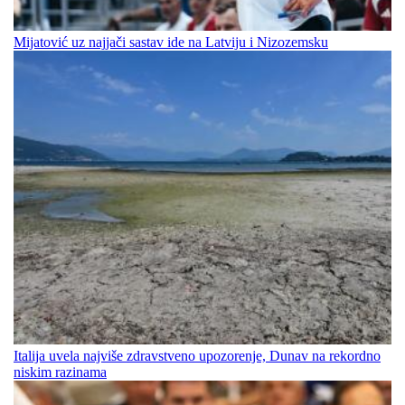
Mijatović uz najjači sastav ide na Latviju i Nizozemsku
Italija uvela najviše zdravstveno upozorenje, Dunav na rekordno
niskim razinama