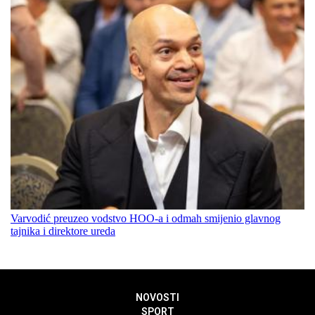
Varvodić preuzeo vodstvo HOO-a i odmah smijenio glavnog
tajnika i direktore ureda
NOVOSTI
SPORT