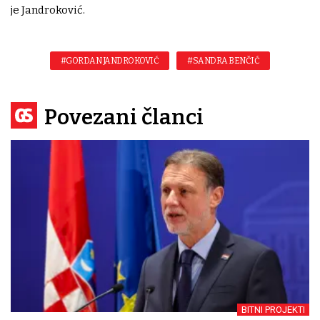
je Jandroković.
#GORDAN JANDROKOVIĆ
#SANDRA BENČIĆ
Povezani članci
BITNI PROJEKTI