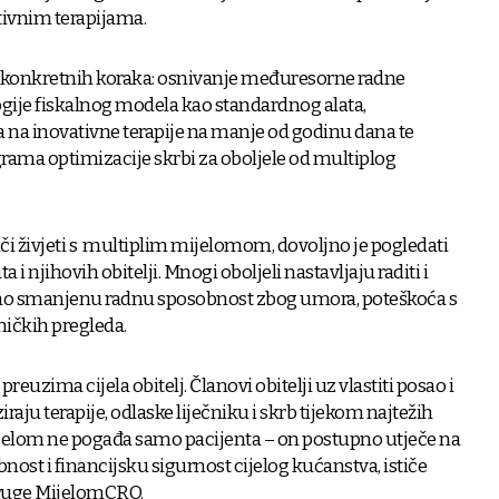
ativnim terapijama.
o konkretnih koraka: osnivanje međuresorne radne
gije fiskalnog modela kao standardnog alata,
 na inovativne terapije na manje od godinu dana te
rama optimizacije skrbi za oboljele od multiplog
či živjeti s multiplim mijelomom, dovoljno je pogledati
i njihovih obitelji. Mnogi oboljeli nastavljaju raditi i
tno smanjenu radnu sposobnost zbog umora, poteškoća s
ničkih pregleda.
preuzima cijela obitelj. Članovi obitelji uz vlastiti posao i
ju terapije, odlaske liječniku i skrb tijekom najtežih
mijelom ne pogađa samo pacijenta – on postupno utječe na
bnost i financijsku sigurnost cijelog kućanstva, ističe
druge MijelomCRO.