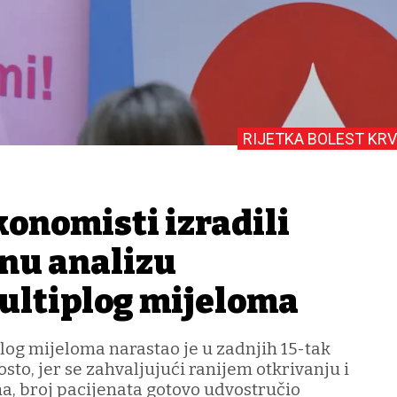
RIJETKA BOLEST KRV
konomisti izradili
lnu analizu
multiplog mijeloma
log mijeloma narastao je u zadnjih 15-tak
sto, jer se zahvaljujući ranijem otkrivanju i
a, broj pacijenata gotovo udvostručio