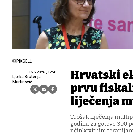
PIXSELL
Hrvatski e
16.5.2026., 12:41
Ljerka Bratonja
Martinović
prvu fiska
liječenja 
Trošak liječenja multip
godina za gotovo 300 po
učinkovitijim terapijam