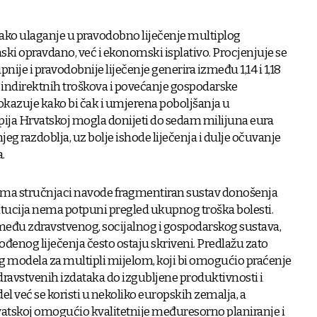
kako ulaganje u pravodobno liječenje multiplog
i opravdano, već i ekonomski isplativo. Procjenjuje se
nije i pravodobnije liječenje generira između 1,14 i 1,18
 indirektnih troškova i povećanje gospodarske
pokazuje kako bi čak i umjerena poboljšanja u
pija Hrvatskoj mogla donijeti do sedam milijuna eura
g razdoblja, uz bolje ishode liječenja i dulje očuvanje
.
ema stručnjaci navode fragmentiran sustav donošenja
itucija nema potpuni pregled ukupnog troška bolesti.
zmeđu zdravstvenog, socijalnog i gospodarskog sustava,
ođenog liječenja često ostaju skriveni. Predlažu zato
 modela za multipli mijelom, koji bi omogućio praćenje
dravstvenih izdataka do izgubljene produktivnosti i
l već se koristi u nekoliko europskih zemalja, a
vatskoj omogućio kvalitetnije međuresorno planiranje i