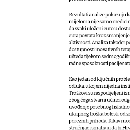
Rezultati analize pokazuju 
mijeloma nije samo medicinsk
da svaki uloženi euro u dostup
eura povrata kroz smanjenje
aktivnosti. Analiza također 
dostupnosti inovativnih tera
ušteda tijekom sedmogodišnje
radne sposobnosti pacijenata
Kao jedan od ključnih probl
odluka, u kojem nijedna inst
Troškovi su raspodijeljeni i
zbog čega stvarni učinci odg
uvođenje posebnog fiskalnog
ukupnog troška bolesti, od z
poreznih prihoda. Takav mode
stručnjaci smatraju da bi Hr