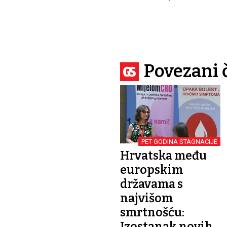
Povezani 
PET GODINA STAGNACIJE
Hrvatska među
europskim
državama s
najvišom
smrtnošću:
Izostanak novih