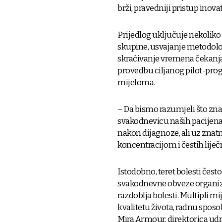
brži, pravedniji pristup inov
Prijedlog uključuje nekolik
skupine, usvajanje metodolo
skraćivanje vremena čekanja
provedbu ciljanog pilot-prog
mijeloma.
– Da bismo razumjeli što zna
svakodnevicu naših pacijenata 
nakon dijagnoze, ali uz zna
koncentracijom i čestih liječ
Istodobno, teret bolesti često 
svakodnevne obveze organizira
razdoblja bolesti. Multipli 
kvalitetu života, radnu sposo
Mira Armour, direktorica u