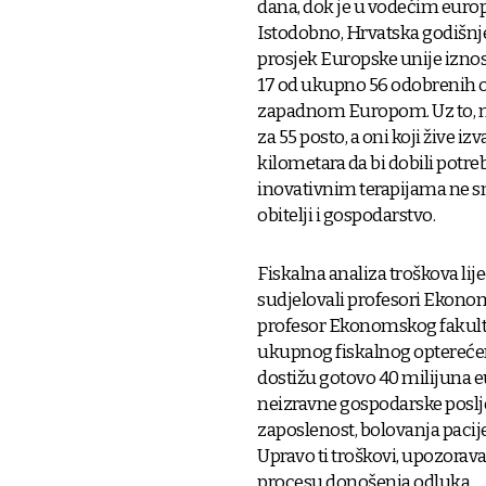
dana, dok je u vodećim euro
Istodobno, Hrvatska godišnje 
prosjek Europske unije iznos
17 od ukupno 56 odobrenih on
zapadnom Europom. Uz to, m
za 55 posto, a oni koji žive i
kilometara da bi dobili potr
inovativnim terapijama ne sm
obitelji i gospodarstvo.
Fiskalna analiza troškova lij
sudjelovali profesori Ekonom
profesor Ekonomskog fakulte
ukupnog fiskalnog opterećenja
dostižu gotovo 40 milijuna eu
neizravne gospodarske poslj
zaposlenost, bolovanja pacije
Upravo ti troškovi, upozorava
procesu donošenja odluka.