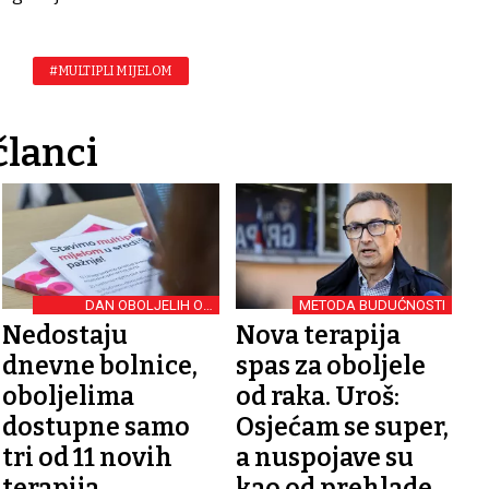
#MULTIPLI MIJELOM
članci
DAN OBOLJELIH OD
METODA BUDUĆNOSTI
MULTIPLOG MIJELOMA
Nedostaju
Nova terapija
dnevne bolnice,
spas za oboljele
oboljelima
od raka. Uroš:
dostupne samo
Osjećam se super,
tri od 11 novih
a nuspojave su
terapija
kao od prehlade