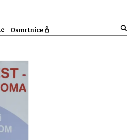
ne
Osmrtnice