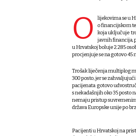
O
lijekovima se u Hr
o financijskom te
koja uključuje tro
javnih financija,
u Hrvatskoj boluje 2.285 oso
procjenjuje se na gotovo 45 m
Trošak liječenja multiplog m
300 posto, jer se zahvaljujuć
pacijenata gotovo udvostruči
s nekadašnjih oko 35 posto n
nemaju pristup suvremenim t
država Europske unije po brz
Pacijenti u Hrvatskoj na pr