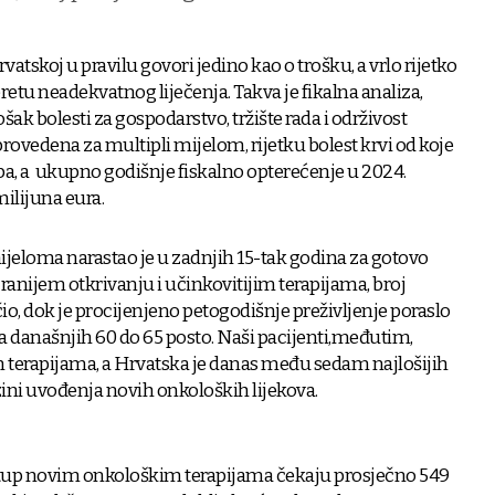
vatskoj u pravilu govori jedino kao o trošku, a vrlo rijetko
retu neadekvatnog liječenja. Takva je fikalna analiza,
šak bolesti za gospodarstvo, tržište rada i održivost
 provedena za multipli mijelom, rijetku bolest krvi od koje
ba, a ukupno godišnje fiskalno opterećenje u 2024.
ilijuna eura.
ijeloma narastao je u zadnjih 15-tak godina za gotovo
i ranijem otkrivanju i učinkovitijim terapijama, broj
o, dok je procijenjeno petogodišnje preživljenje poraslo
a današnjih 60 do 65 posto. Naši pacijenti,međutim,
erapijama, a Hrvatska je danas među sedam najlošijih
ini uvođenja novih onkoloških lijekova.
istup novim onkološkim terapijama čekaju prosječno 549