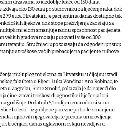
pskim državama to razdoblje kraće od 150 dana.
izdvaja oko 130 eura po stanovniku za liječenje raka, dok
i 279 eura. Hrvatskim je pacijentima danas dostupno tek
koloških lijekova, dok stope preživljenja zaostaju za
ultipli mijelom smanjuje radnu sposobnost pacijenata
zvan velikih gradova moraju putovati i više od 300
ebnu terapiju. Stručnjaci upozoravaju da odgođeni pristup
anjuje troškove, već ih prebacuje na pacijente, njihove
ečenja multiplog mijeloma za Hrvatsku, u čijoj su izradi
skog fakulteta u Rijeci, Luka Vončina i Ana Bobinac, te
ta u Zagrebu, Šime Smolić, pokazala je da najveći dio
 čine izravni troškovi dijagnostike i liječenja koji
ra godišnje. Dodatnih 5,1 milijun eura odnosi se na
edice bolesti – izgubljene porezne prihode, smanjenu
nata i njihovih njegovatelja te prerana umirovljenja.
ju stručnjaci, danas uglavnom ostaju nevidljivi u