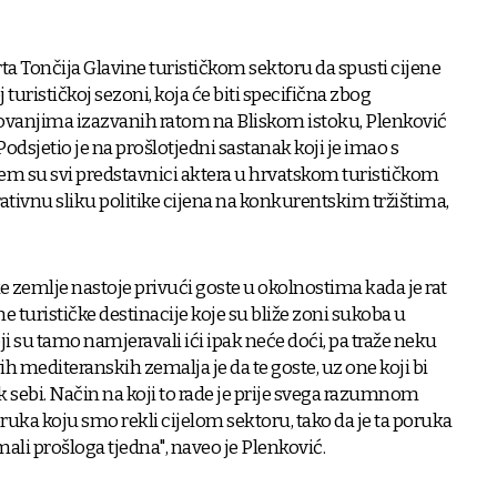
ta Tončija Glavine turističkom sektoru da spusti cijene
turističkoj sezoni, koja će biti specifična zbog
vanjima izazvanih ratom na Bliskom istoku, Plenković
odsjetio je na prošlotjedni sastanak koji je imao s
em su svi predstavnici aktera u hrvatskom turističkom
tivnu sliku politike cijena na konkurentskim tržištima,
 zemlje nastoje privući goste u okolnostima kada je rat
e turističke destinacije koje su bliže zoni sukoba u
ji su tamo namjeravali ići ipak neće doći, pa traže neku
ih mediteranskih zemalja je da te goste, uz one koji bi
 k sebi. Način na koji to rade je prije svega razumnom
poruka koju smo rekli cijelom sektoru, tako da je ta poruka
ali prošloga tjedna", naveo je Plenković.