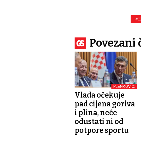
#C
Povezani 
PLENKOVIĆ:
Vlada očekuje
pad cijena goriva
i plina, neće
odustati ni od
potpore sportu