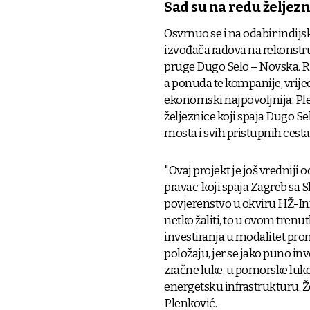
Sad su na redu željezn
Osvrnuo se i na odabir indijs
izvođača radova na rekonstruk
pruge Dugo Selo – Novska. Ri
a ponuda te kompanije, vrije
ekonomski najpovoljnija. Ple
željeznice koji spaja Dugo Se
mosta i svih pristupnih cesta
"Ovaj projekt je još vredniji 
pravac, koji spaja Zagreb sa S
povjerenstvo u okviru HŽ-Inf
netko žaliti, to u ovom trenut
investiranja u modalitet pro
položaju, jer se jako puno in
zračne luke, u pomorske luke
energetsku infrastrukturu. Že
Plenković.