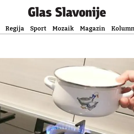
Regija
Sport
Mozaik
Magazin
Kolum