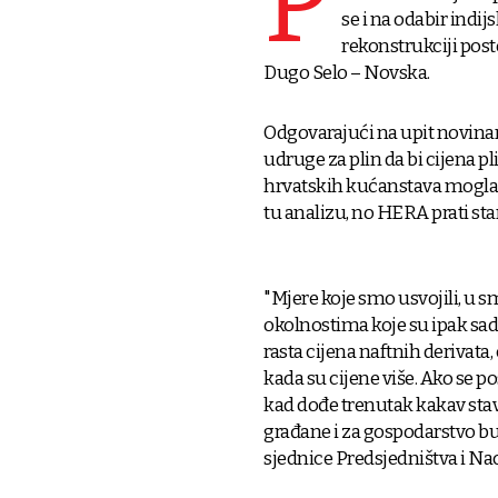
P
se i na odabir indi
rekonstrukciji post
Dugo Selo – Novska.
Odgovarajući na upit novina
udruge za plin da bi cijena p
hrvatskih kućanstava mogla bi
tu analizu, no HERA prati stan
"Mjere koje smo usvojili, u sm
okolnostima koje su ipak sad
rasta cijena naftnih derivata, 
kada su cijene više. Ako se 
kad dođe trenutak kakav stav 
građane i za gospodarstvo bu
sjednice Predsjedništva i N