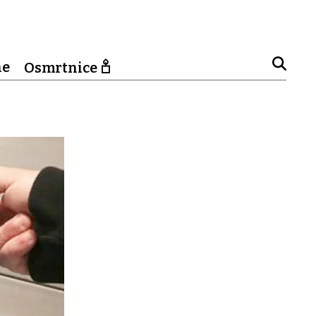
ne
Osmrtnice