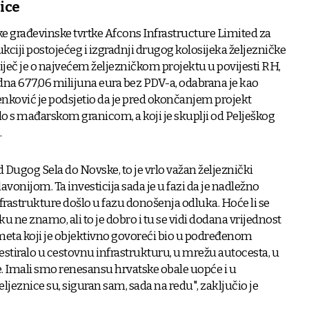
ice
ke građevinske tvrtke Afcons Infrastructure Limited za
ciji postojećeg i izgradnji drugog kolosijeka željezničke
ječ je o najvećem željezničkom projektu u povijesti RH,
dna 677,06 milijuna eura bez PDV-a, odabrana je kao
nković je podsjetio da je pred okončanjem projekt
lo s mađarskom granicom, a koji je skuplji od Pelješkog
.
od Dugog Sela do Novske, to je vrlo važan željeznički
lavonijom. Ta investicija sada je u fazi da je nadležno
rastrukture došlo u fazu donošenja odluka. Hoće li se
ku ne znamo, ali to je dobro i tu se vidi dodana vrijednost
meta koji je objektivno govoreći bio u podređenom
vestiralo u cestovnu infrastrukturu, u mrežu autocesta, u
. Imali smo renesansu hrvatske obale uopće i u
ljeznice su, siguran sam, sada na redu", zaključio je