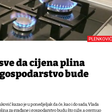
PLENKOVIĆ
sve da cijena plina
i gospodarstvo bude
ković kazao je u ponedjeljak da će, kao i do sada, Vlada
e plina za građane i gospodarstvo budu što niže, a osvrnuo