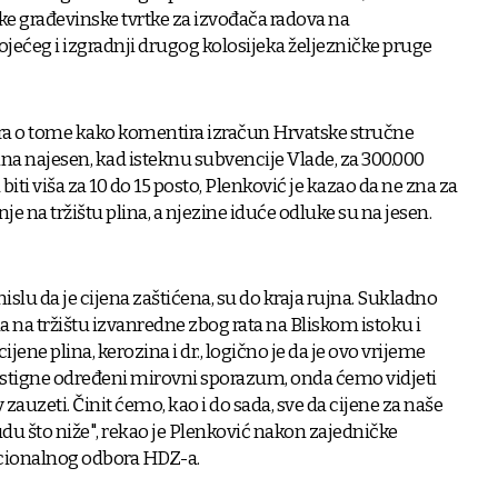
jske građevinske tvrtke za izvođača radova na
ojećeg i izgradnji drugog kolosijeka željezničke pruge
ra o tome kako komentira izračun Hrvatske stručne
lina najesen, kad isteknu subvencije Vlade, za 300.000
ti viša za 10 do 15 posto, Plenković je kazao da ne zna za
je na tržištu plina, a njezine iduće odluke su na jesen.
islu da je cijena zaštićena, su do kraja rujna. Sukladno
a na tržištu izvanredne zbog rata na Bliskom istoku i
cijene plina, kerozina i dr., logično je da je ovo vrijeme
postigne određeni mirovni sporazum, onda ćemo vidjeti
zauzeti. Činit ćemo, kao i do sada, sve da cijene za naše
du što niže", rekao je Plenković nakon zajedničke
acionalnog odbora HDZ-a.