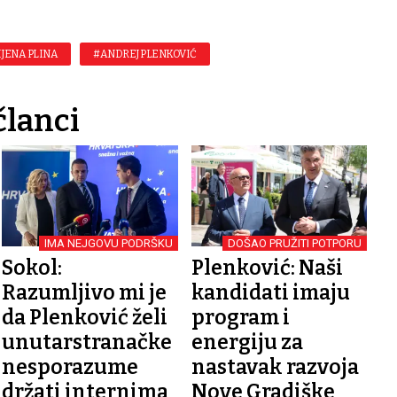
IJENA PLINA
#ANDREJ PLENKOVIĆ
članci
IMA NEJGOVU PODRŠKU
DOŠAO PRUŽITI POTPORU
Sokol:
Plenković: Naši
Razumljivo mi je
kandidati imaju
da Plenković želi
program i
unutarstranačke
energiju za
nesporazume
nastavak razvoja
držati internima
Nove Gradiške