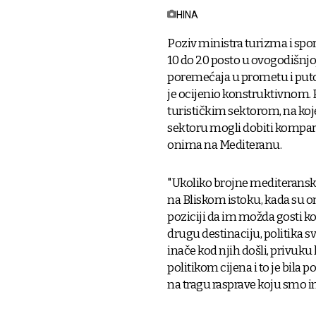
HINA
Poziv ministra turizma i spor
10 do 20 posto u ovogodišnjoj 
poremećaja u prometu i puto
je ocijenio konstruktivnom. P
turističkim sektorom, na koj
sektoru mogli dobiti kompara
onima na Mediteranu.
"Ukoliko brojne mediteranske
na Bliskom istoku, kada su on
poziciji da im možda gosti ko
drugu destinaciju, politika sv
inače kod njih došli, privuku
politikom cijena i to je bila 
na tragu rasprave koju smo im