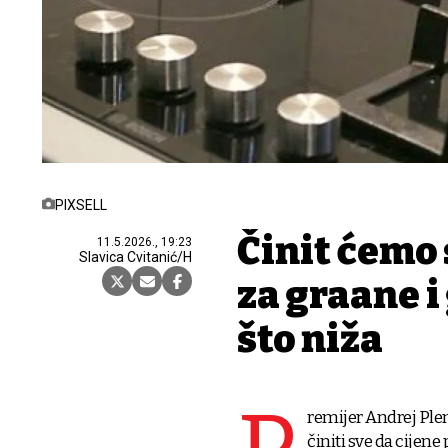
PIXSELL
Činit ćemo 
11.5.2026., 19:23
Slavica Cvitanić/H
za građane 
što niža
remijer Andrej Plen
činiti sve da cijen