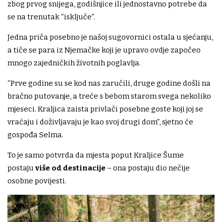
zbog prvog snijega, godišnjice ili jednostavno potrebe da
se na trenutak “isključe”.
Jedna priča posebno je našoj sugovornici ostala u sjećanju,
a tiče se para iz Njemačke koji je upravo ovdje započeo
mnogo zajedničkih životnih poglavlja.
“Prve godine su se kod nas zaručili, druge godine došli na
bračno putovanje, a treće s bebom starom svega nekoliko
mjeseci. Kraljica zaista privlači posebne goste koji joj se
vraćaju i doživljavaju je kao svoj drugi dom”, sjetno će
gospođa Selma.
To je samo potvrda da mjesta poput Kraljice Šume
postaju
više od destinacije
– ona postaju dio nečije
osobne povijesti.