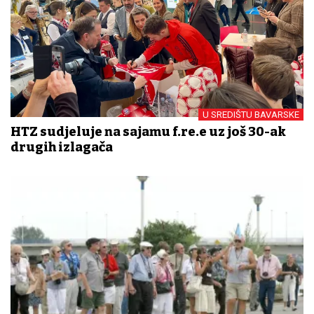
U SREDIŠTU BAVARSKE
HTZ sudjeluje na sajamu f.re.e uz još 30-ak
drugih izlagača