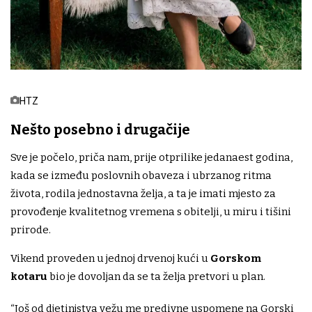
HTZ
Nešto posebno i drugačije
Sve je počelo, priča nam, prije otprilike jedanaest godina,
kada se između poslovnih obaveza i ubrzanog ritma
života, rodila jednostavna želja, a ta je imati mjesto za
provođenje kvalitetnog vremena s obitelji, u miru i tišini
prirode.
Vikend proveden u jednoj drvenoj kući u
Gorskom
kotaru
bio je dovoljan da se ta želja pretvori u plan.
“Još od djetinjstva vežu me predivne uspomene na Gorski