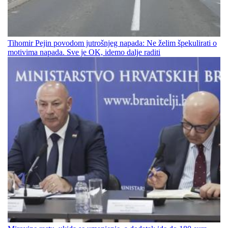
Tihomir Pejin povodom jutrošnjeg napada: Ne želim špekulirati o
motivima napada. Sve je OK, idemo dalje raditi