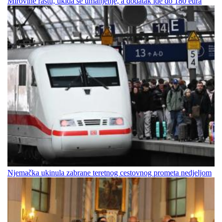
Mirovine rastu, ukida se umanjenje, a dodatak ide do 180 eura
Njemačka ukinula zabrane teretnog cestovnog prometa nedjeljom