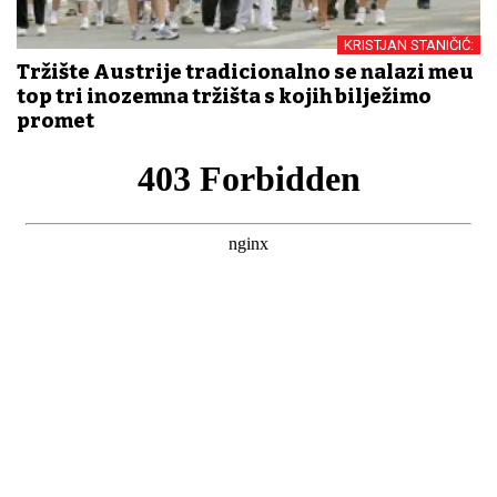
KRISTJAN STANIČIĆ:
Tržište Austrije tradicionalno se nalazi među
top tri inozemna tržišta s kojih bilježimo
promet