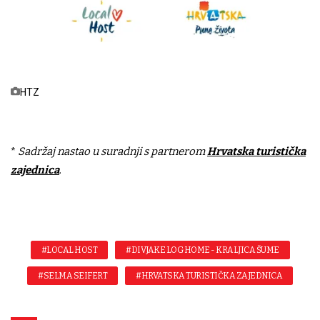
HTZ
*
Sadržaj nastao u suradnji s partnerom
Hrvatska turistička
zajednica
.
#LOCAL HOST
#DIVJAKE LOG HOME - KRALJICA ŠUME
#SELMA SEIFERT
#HRVATSKA TURISTIČKA ZAJEDNICA