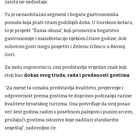
zaista ne nedostaje.
Tu je nezaobilazan segment i bogata gastronomska
ponuda koja prati ritam godišnjih doba. U Gorskom kotaru,
to je projekt “Šuma okusa”, koji promovira bogatstvo
gastronomije i manifestacije tijekom čitave godine, dok
subotom gosti mogu posjetiti i Zelenu tržnicu u Ravnoj
Gori.
Za našu sugovornicu, ona predstavlja vrijedan znak koji
stoji kao
dokaz svog truda, rada i predanosti gostima
.
“Za mene ta oznaka predstavlja kvalitetu, povjerenje i
odgovornost prema gostima te doprinos podizanju razine
kvalitete hrvatskog turizma. Ona potvrđuje da svoj posao
već šest godina radim s posebnom pažnjom i punim srcem,
pružajući gostima iskustvo koje nadilazi standardni
smještaj”, zadovoljno će.