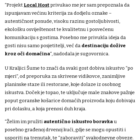
“Projekt
Local Host
privukao me jer sam prepoznala da
ispunjavam većinu kriterija za dodjelu oznake –
autentičnost ponude, visoku razinu gostoljubivosti,
ekološku osviještenost te kvalitetnu i posvećenu
komunikaciju s gostima. Posebno me privukla ideja da
gosti nisu samo posjetitelji, već da
destinaciju dožive
kroz oči domaćina
“, nadodala je sugovornica.
U Kraljici Šume to znači da svaki gost dobiva iskustvo “po
mjeri”, od preporuka za skrivene vidikovce, zanimljive
planinske staze ili restorane, koje dolaze iz osobnog
iskustva. Doček je topao, te uključuje male znakove pažnje
poput goranske košarice domaćih proizvoda koju dobivaju
pri dolasku, a koja prenosi duh kraja.
“Želim im pružiti
autentično iskustvo boravka
u
posebno građenoj drvenoj kući, gdje se mogu opustiti i
usporiti na trenutak, te “zaboraviti” svakodnevne obveze.