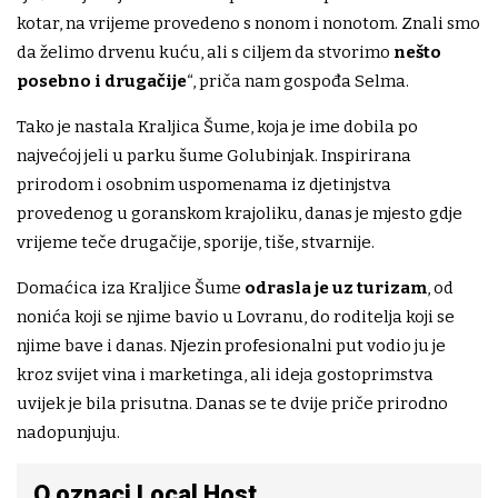
kotar, na vrijeme provedeno s nonom i nonotom. Znali smo
da želimo drvenu kuću, ali s ciljem da stvorimo
nešto
posebno i drugačije
“, priča nam gospođa Selma.
Tako je nastala Kraljica Šume, koja je ime dobila po
najvećoj jeli u parku šume Golubinjak. Inspirirana
prirodom i osobnim uspomenama iz djetinjstva
provedenog u goranskom krajoliku, danas je mjesto gdje
vrijeme teče drugačije, sporije, tiše, stvarnije.
Domaćica iza Kraljice Šume
odrasla je uz turizam
, od
nonića koji se njime bavio u Lovranu, do roditelja koji se
njime bave i danas. Njezin profesionalni put vodio ju je
kroz svijet vina i marketinga, ali ideja gostoprimstva
uvijek je bila prisutna. Danas se te dvije priče prirodno
nadopunjuju.
O oznaci Local Host