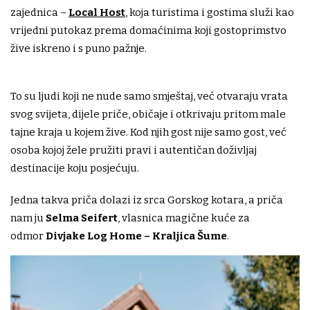
zajednica –
Local Host
,
koja turistima i gostima služi kao
vrijedni putokaz prema domaćinima koji gostoprimstvo
žive iskreno i s puno pažnje.
To su ljudi koji ne nude samo smještaj, već otvaraju vrata
svog svijeta, dijele priče, običaje i otkrivaju pritom male
tajne kraja u kojem žive. Kod njih gost nije samo gost, već
osoba kojoj žele pružiti pravi i autentičan doživljaj
destinacije koju posjećuju.
Jedna takva priča dolazi iz srca Gorskog kotara, a priča
nam ju
Selma Seifert
, vlasnica magične kuće za
odmor
Divjake Log Home – Kraljica Šume
.