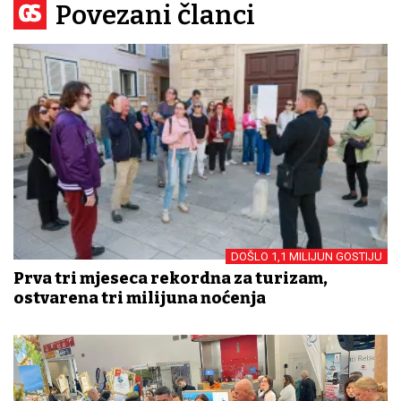
Povezani članci
DOŠLO 1,1 MILIJUN GOSTIJU
Prva tri mjeseca rekordna za turizam,
ostvarena tri milijuna noćenja