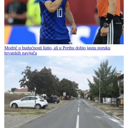
Modrić o budućnosti šutio, ali u Perthu dobio jasnu poruku
hrvatskih navijača