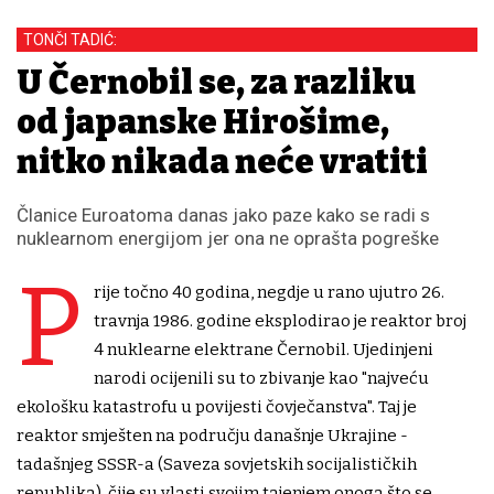
TONČI TADIĆ:
U Černobil se, za razliku
od japanske Hirošime,
nitko nikada neće vratiti
Članice Euroatoma danas jako paze kako se radi s
nuklearnom energijom jer ona ne oprašta pogreške
P
rije točno 40 godina, negdje u rano ujutro 26.
travnja 1986. godine eksplodirao je reaktor broj
4 nuklearne elektrane Černobil. Ujedinjeni
narodi ocijenili su to zbivanje kao "najveću
ekološku katastrofu u povijesti čovječanstva". Taj je
reaktor smješten na području današnje Ukrajine -
tadašnjeg SSSR-a (Saveza sovjetskih socijalističkih
republika), čije su vlasti svojim tajenjem onoga što se