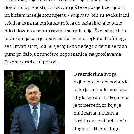
dogodilo u javnosti, uzrokovali još teže posljedice. Ljudi u
najbližem naseljenom mjestu - Pripyatu, bili su evakuirani
tek dva dana nakon katastrofe, a do tada ih je jako puno
bilo izloženo visokim razinama radijacije. Švedska je bila
prva zemlja koja je obavijestila svijet o toj katastrofi, čega
se i Hrvati stariji od 50 sjećaju kao nečega o čemu se tada
puno pričalo, uz mnoštvo nepoznanica, na proslavama
Praznika rada - u prirodi.
O razmjerima svega
najbolje svjedoči podatak
kako je radioaktivna kiša
stigla sve do - Irske, a bila
je to nesreća za koju je
nuklearna industrija
tvrdila da se nikada neće
dogoditi. Nakon dugo