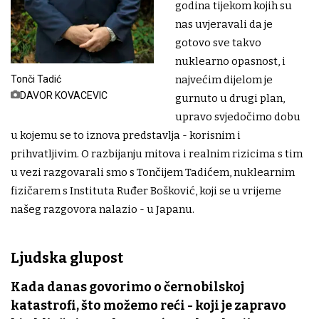
godina tijekom kojih su
nas uvjeravali da je
gotovo sve takvo
nuklearno opasnost, i
Tonči Tadić
najvećim dijelom je
DAVOR KOVACEVIC
gurnuto u drugi plan,
upravo svjedočimo dobu
u kojemu se to iznova predstavlja - korisnim i
prihvatljivim. O razbijanju mitova i realnim rizicima s tim
u vezi razgovarali smo s Tončijem Tadićem, nuklearnim
fizičarem s Instituta Ruđer Bošković, koji se u vrijeme
našeg razgovora nalazio - u Japanu.
Ljudska glupost
Kada danas govorimo o černobilskoj
katastrofi, što možemo reći - koji je zapravo