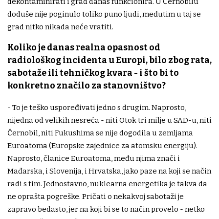
dekontaminirati i grad danas funkcionira. U Černobilu
doduše nije poginulo toliko puno ljudi, međutim u taj se
grad nitko nikada neće vratiti.
Koliko je danas realna opasnost od
radiološkog incidenta u Europi, bilo zbog rata,
sabotaže ili tehničkog kvara - i što bi to
konkretno značilo za stanovništvo?
- To je teško uspoređivati jedno s drugim. Naprosto,
nijedna od velikih nesreća - niti Otok tri milje u SAD-u, niti
Černobil, niti Fukushima se nije dogodila u zemljama
Euroatoma (Europske zajednice za atomsku energiju).
Naprosto, članice Euroatoma, među njima znači i
Mađarska, i Slovenija, i Hrvatska, jako paze na koji se način
radi s tim. Jednostavno, nuklearna energetika je takva da
ne oprašta pogreške. Pričati o nekakvoj sabotaži je
zapravo bedasto, jer na koji bi se to način provelo - netko