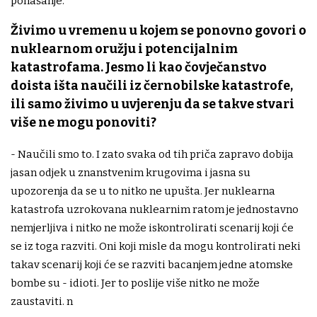
ponašanje.
Živimo u vremenu u kojem se ponovno govori o
nuklearnom oružju i potencijalnim
katastrofama. Jesmo li kao čovječanstvo
doista išta naučili iz černobilske katastrofe,
ili samo živimo u uvjerenju da se takve stvari
više ne mogu ponoviti?
- Naučili smo to. I zato svaka od tih priča zapravo dobija
jasan odjek u znanstvenim krugovima i jasna su
upozorenja da se u to nitko ne upušta. Jer nuklearna
katastrofa uzrokovana nuklearnim ratom je jednostavno
nemjerljiva i nitko ne može iskontrolirati scenarij koji će
se iz toga razviti. Oni koji misle da mogu kontrolirati neki
takav scenarij koji će se razviti bacanjem jedne atomske
bombe su - idioti. Jer to poslije više nitko ne može
zaustaviti. n