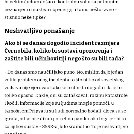
bi nekim čudom došao u kontrolnu sobu sa potpunim
neznanjem o nuklearnoj energiji i tamo nešto izveo -
stisnuo neke tipke?
Neshvatljivo ponašanje
Ako bi se danas dogodio incident razmjera
Černobila, koliko bi sustavi upozorenja i
zaštite bili učinkovitiji nego što su bili tada?
- Do danas smo naučili jako puno. No, mislim da je jedan
veliki problem onog incidenta to što nitko od sovjetskog
vodstva nije vjerovao kako se to doista događa i da je to
toliko opasno. Dakle, oni su zataškavali razinu katastrofe
i kočili informacije koje su ljudima mogle pomoći. U
tamošnjem Pripyatu su ljudi normalno hodali, djeca su se
igrala, nitko nije dizao potrebnu paniku oko toga jer bi to
za njihov sustav - SSSR-a, bilo sramotno. To je neshvatljivo