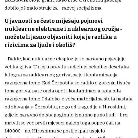
dobilo još malo struje za - razvoj socijalizma.
U javnosti se često miješaju pojmovi
nuklearne elektrane i nuklearnog oružja -
možete li jasno objasniti koja je razlika u
rizicima za ljude i okoliš?
- Dakle, kod nuklearne eksplozije se naravno pojavljuje
velika gljiva. U njoj u pravilu sudjeluje nekoliko desetaka
kilograma nuklearnog goriva, pa je i kontaminacija
razmjerna tome. Kod Černobila se radilo o gorenju tisuća
tona goriva, pa je onda opet i kontaminacija tada bila
razmjerna tome. I daleko je veća materijalna šteta nastala
od zbivanja u Černobilu, nego od tragedije u Hiroshimi,
gdje je naravno doista poginulo iznimno puno ljudi - broj
mrtvih se već prvih mjeseci nakon toga popeo čak na
140.000 - no, Hiroshimu se poslije ipak uspjelo