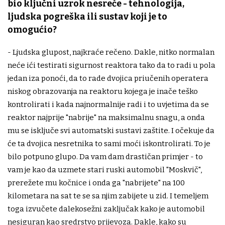
bio ključni uzrok nesreće - tehnologija,
ljudska pogreška ili sustav koji je to
omogućio?
- Ljudska glupost, najkraće rečeno. Dakle, nitko normalan
neće ići testirati sigurnost reaktora tako da to radi u pola
jedan iza ponoći, da to rade dvojica priučenih operatera
niskog obrazovanja na reaktoru kojega je inače teško
kontrolirati i kada najnormalnije radi i to uvjetima da se
reaktor najprije "nabrije" na maksimalnu snagu, a onda
mu se isključe svi automatski sustavi zaštite. I očekuje da
će ta dvojica nesretnika to sami moći iskontrolirati. To je
bilo potpuno glupo. Da vam dam drastičan primjer - to
vam je kao da uzmete stari ruski automobil "Moskvič",
prerežete mu kočnice i onda ga "nabrijete" na 100
kilometara na sat te se sa njim zabijete u zid. I temeljem
toga izvučete dalekosežni zaključak kako je automobil
nesiguran kao sredrstvo prijevoza. Dakle, kako su