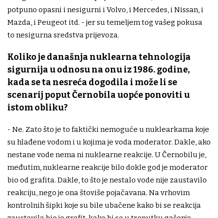
potpuno opasni i nesigurni i Volvo, i Mercedes, i Nissan, i
Mazda, i Peugeot itd. - jer su temeljem tog vašeg pokusa
to nesigurna sredstva prijevoza.
Koliko je današnja nuklearna tehnologija
sigurnija u odnosu na onu iz 1986. godine,
kada se ta nesreća dogodila i može li se
scenarij poput Černobila uopće ponoviti u
istom obliku?
- Ne. Zato što je to faktički nemoguće u nuklearkama koje
su hlađene vodom i u kojima je voda moderator. Dakle, ako
nestane vode nema ni nuklearne reakcije. U Černobilu je,
međutim, nuklearne reakcije bilo dokle god je moderator
bio od grafita. Dakle, to što je nestalo vode nije zaustavilo
reakciju, nego je ona štoviše pojačavana. Na vrhovim
kontrolnih šipki koje su bile ubačene kako bi se reakcija
zaustavila bio je grafit, kako bi se u trenutku gašenja