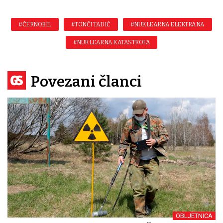
#ČERNOBIL
#TONČI TADIĆ
#NUKLEARNA ELEKTRANA
#NUKLEARNA KATASTROFA
Povezani članci
OBLJETNICA