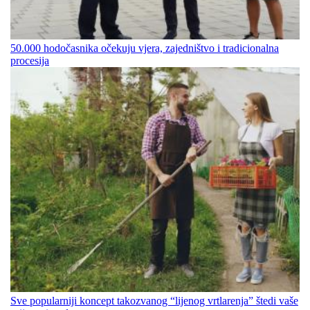
50.000 hodočasnika očekuju vjera, zajedništvo i tradicionalna
procesija
Sve popularniji koncept takozvanog “lijenog vrtlarenja” štedi vaše