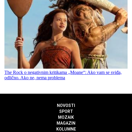
The Rock o negativnim kritikama „Moane“: Ako vam se sviđa,
odlično. Ako ne, nema problema
NOVOSTI
SPORT
MOZAIK
MAGAZIN
KOLUMNE