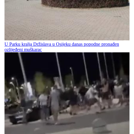
U Parku kralja Držislava u Osijeku danas popodne pronađen
ozlijeđeni muškarac