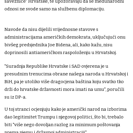
saveznice" Hrvatske, te upozoravaju da se međunarodni
odnosi ne svode samo na službenu diplomaciju.
Navode da nisu dijelili vrijednosne stavove s
administracijama američkih demokrata, uključujući onu
bivšeg predsjednika Joe Bidena, ali, kako kažu, nisu
doprinosili antiameričkom raspoloženju u Hrvatskoj.
"Suradnja Republike Hrvatske i SAD ovjerena je u
presudnim trenucima obrane našega naroda u Hrvatskoj i
BiH, pa je utoliko više dragocjena baština koju svatko tko
drži do hrvatske državnosti mora imati na umu", poručili
su iz DP-a.
U toj stranci ocjenjuju kako je američki narod na izborima
dao legitimitet Trumpu i njegovoj politici, što bi, trebalo
biti "više nego dovoljan razlog za minimum poštovanja
prema njemu i državnoj administraciji".