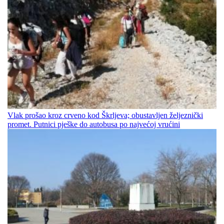
Vlak prošao kroz crveno kod Škrljeva; obustavljen željeznički
promet. Putnici pješke do autobusa po najvećoj vrućini