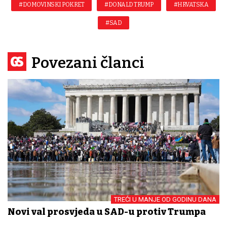
#DOMOVINSKI POKRET
#DONALD TRUMP
#HRVATSKA
#SAD
Povezani članci
TREĆI U MANJE OD GODINU DANA
Novi val prosvjeda u SAD-u protiv Trumpa