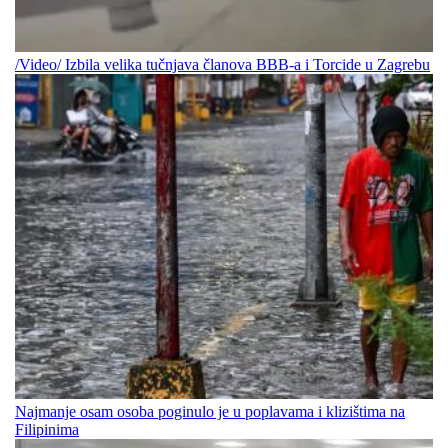
/Video/ Izbila velika tučnjava članova BBB-a i Torcide u Zagrebu
Najmanje osam osoba poginulo je u poplavama i klizištima na
Filipinima