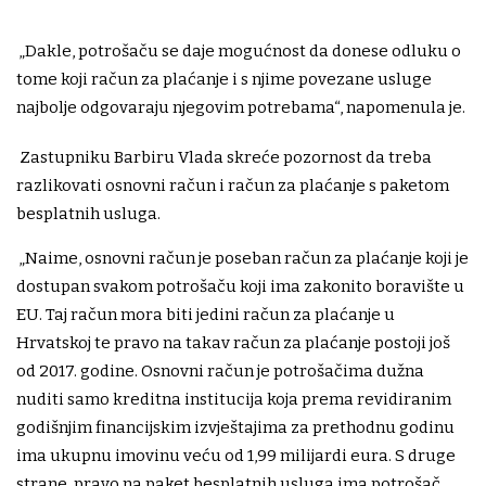
„Dakle, potrošaču se daje mogućnost da donese odluku o
tome koji račun za plaćanje i s njime povezane usluge
najbolje odgovaraju njegovim potrebama“, napomenula je.
Zastupniku Barbiru Vlada skreće pozornost da treba
razlikovati osnovni račun i račun za plaćanje s paketom
besplatnih usluga.
„Naime, osnovni račun je poseban račun za plaćanje koji je
dostupan svakom potrošaču koji ima zakonito boravište u
EU. Taj račun mora biti jedini račun za plaćanje u
Hrvatskoj te pravo na takav račun za plaćanje postoji još
od 2017. godine. Osnovni račun je potrošačima dužna
nuditi samo kreditna institucija koja prema revidiranim
godišnjim financijskim izvještajima za prethodnu godinu
ima ukupnu imovinu veću od 1,99 milijardi eura. S druge
strane, pravo na paket besplatnih usluga ima potrošač