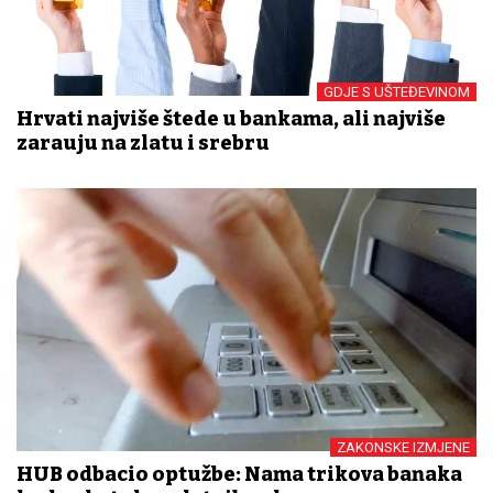
GDJE S UŠTEĐEVINOM
Hrvati najviše štede u bankama, ali najviše
zarađuju na zlatu i srebru
ZAKONSKE IZMJENE
HUB odbacio optužbe: Nama trikova banaka