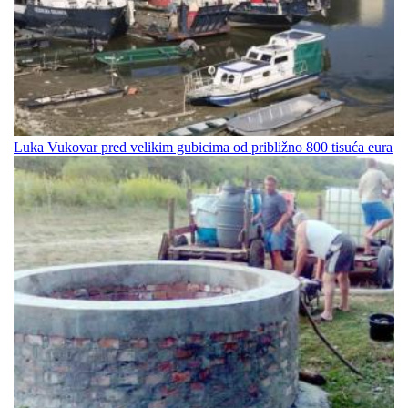
Luka Vukovar pred velikim gubicima od približno 800 tisuća eura