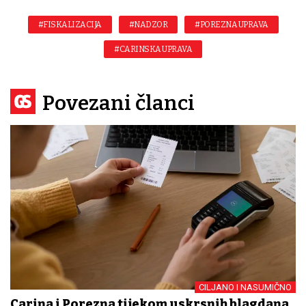
#FISKALIZACIJA
#NADZOR
#POREZNA UPRAVA
#CARINSKA UPRAVA
Povezani članci
CILJANO I NASUMIČNO
Carina i Porezna tijekom uskrsnih blagdana