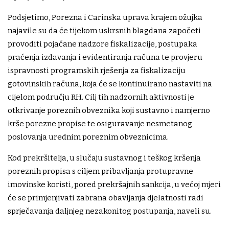
Podsjetimo, Porezna i Carinska uprava krajem ožujka
najavile su da će tijekom uskrsnih blagdana započeti
provoditi pojačane nadzore fiskalizacije, postupaka
praćenja izdavanja i evidentiranja računa te provjeru
ispravnosti programskih rješenja za fiskalizaciju
gotovinskih računa, koja će se kontinuirano nastaviti na
cijelom području RH. Cilj tih nadzornih aktivnosti je
otkrivanje poreznih obveznika koji sustavno i namjerno
krše porezne propise te osiguravanje nesmetanog
poslovanja urednim poreznim obveznicima.
Kod prekršitelja, u slučaju sustavnog i teškog kršenja
poreznih propisa s ciljem pribavljanja protupravne
imovinske koristi, pored prekršajnih sankcija, u većoj mjeri
će se primjenjivati zabrana obavljanja djelatnosti radi
sprječavanja daljnjeg nezakonitog postupanja, naveli su.