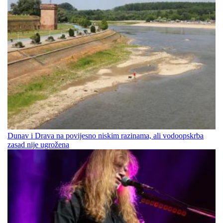
Dunav i Drava na povijesno niskim razinama, ali vodoopskrba
zasad nije ugrožena