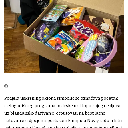
Podjela uskrsnih poklona simbolično označava početak
cjelogodišnjeg programa podrške u sklopu kojeg će djeca,
uz blagdansko darivanje, otputovati na besplatno
ljetovanje u dječjem sportskom kampu u Novigradu u Istri,
osigurane su i besplatne instrukcije, sav potreban pribor i