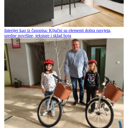
Interijer kao iz časopisa: Ključni su elementi dobra rasvjeta,
uredne površine, teksture i sklad boja