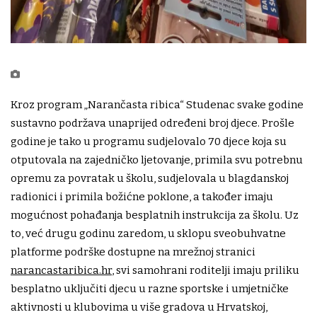
Kroz program „Narančasta ribica“ Studenac svake godine
sustavno podržava unaprijed određeni broj djece. Prošle
godine je tako u programu sudjelovalo 70 djece koja su
otputovala na zajedničko ljetovanje, primila svu potrebnu
opremu za povratak u školu, sudjelovala u blagdanskoj
radionici i primila božićne poklone, a također imaju
mogućnost pohađanja besplatnih instrukcija za školu. Uz
to, već drugu godinu zaredom, u sklopu sveobuhvatne
platforme podrške dostupne na mrežnoj stranici
narancastaribica.hr
, svi samohrani roditelji imaju priliku
besplatno uključiti djecu u razne sportske i umjetničke
aktivnosti u klubovima u više gradova u Hrvatskoj,