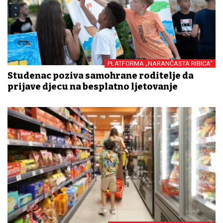
PLATFORMA „NARANČASTA RIBICA“
Studenac poziva samohrane roditelje da
prijave djecu na besplatno ljetovanje