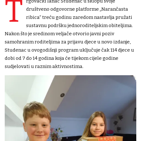
T
rgovački lanac Studenac u sklopu svoje
društveno odgovorne platforme „Narančasta
ribica“ treću godinu zaredom nastavlja pružati
sustavnu podršku jednoroditeljskim obiteljima.
Nakon što je sredinom veljače otvorio javni poziv
samohranim roditeljima za prijavu djece u novo izdanje,
Studenac u ovogodišnji program uključuje čak 114 djece u
dobi od 7 do 14 godina koja će tijekom cijele godine
sudjelovati u raznim aktivnostima.