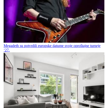
Megadeth su potvrdili europske datume svoje oproštajne turneje
‘27.