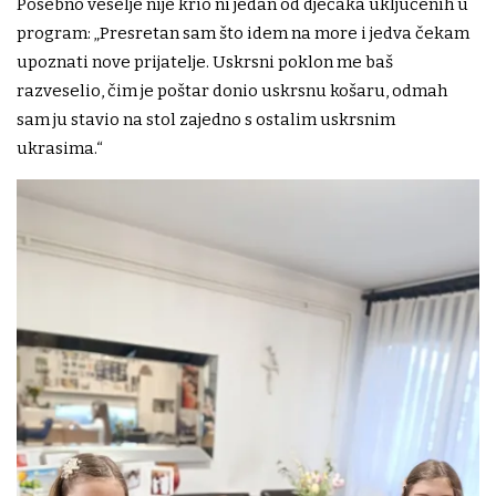
Posebno veselje nije krio ni jedan od dječaka uključenih u
program: „Presretan sam što idem na more i jedva čekam
upoznati nove prijatelje. Uskrsni poklon me baš
razveselio, čim je poštar donio uskrsnu košaru, odmah
sam ju stavio na stol zajedno s ostalim uskrsnim
ukrasima.“