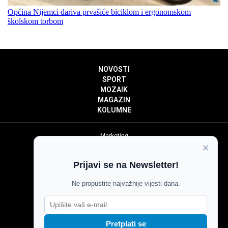
Općina Nijemci dariva prvašiće biciklom i ergonomskom
školskom torbom
NOVOSTI
SPORT
MOZAIK
MAGAZIN
KOLUMNE
Marketing
×
Politika privatnosti
Politika kolačića
Prijavi se na Newsletter!
Impressum
Pravila prenošenja sadržaja
Ne propustite najvažnije vijesti dana.
Pravila komentiranja
Agroglas
Pretplati se