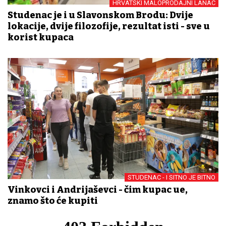
HRVATSKI MALOPRODAJNI LANAC
Studenac je i u Slavonskom Brodu: Dvije
lokacije, dvije filozofije, rezultat isti - sve u
korist kupaca
STUDENAC - I SITNO JE BITNO
Vinkovci i Andrijaševci - čim kupac uđe,
znamo što će kupiti