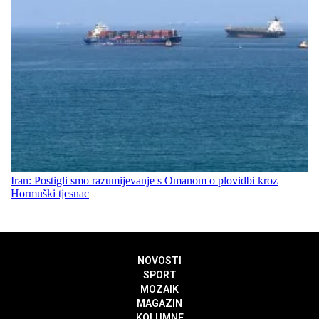
Iran: Postigli smo razumijevanje s Omanom o plovidbi kroz
Hormuški tjesnac
NOVOSTI
SPORT
MOZAIK
MAGAZIN
KOLUMNE