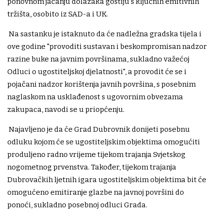
ponovnom jačanju dolazaka gostiju s ključnih emitivnih
tržišta, osobito iz SAD-a i UK.
Na sastanku je istaknuto da će nadležna gradska tijela i
ove godine "provoditi sustavan i beskompromisan nadzor
razine buke na javnim površinama, sukladno važećoj
Odluci o ugostiteljskoj djelatnosti", a provodit će se i
pojačani nadzor korištenja javnih površina, s posebnim
naglaskom na usklađenost s ugovornim obvezama
zakupaca, navodi se u priopćenju.
Najavljeno je da će Grad Dubrovnik donijeti posebnu
odluku kojom će se ugostiteljskim objektima omogućiti
produljeno radno vrijeme tijekom trajanja Svjetskog
nogometnog prvenstva. Također, tijekom trajanja
Dubrovačkih ljetnih igara ugostiteljskim objektima bit će
omogućeno emitiranje glazbe na javnoj površini do
ponoći, sukladno posebnoj odluci Grada.