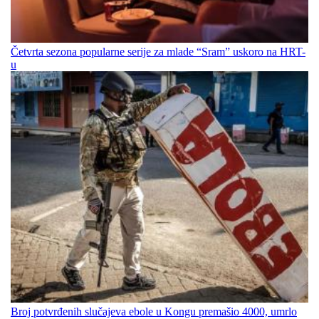
Četvrta sezona popularne serije za mlade “Sram” uskoro na HRT-
u
Broj potvrđenih slučajeva ebole u Kongu premašio 4000, umrlo