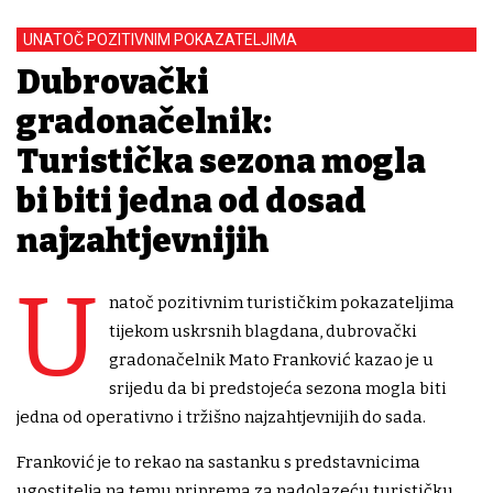
UNATOČ POZITIVNIM POKAZATELJIMA
Dubrovački
gradonačelnik:
Turistička sezona mogla
bi biti jedna od dosad
najzahtjevnijih
U
natoč pozitivnim turističkim pokazateljima
tijekom uskrsnih blagdana, dubrovački
gradonačelnik Mato Franković kazao je u
srijedu da bi predstojeća sezona mogla biti
jedna od operativno i tržišno najzahtjevnijih do sada.
Franković je to rekao na sastanku s predstavnicima
ugostitelja na temu priprema za nadolazeću turističku