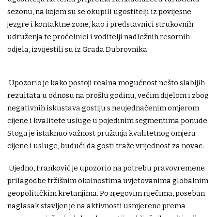
sezonu, na kojem su se okupili ugostitelji iz povijesne
jezgre i kontaktne zone, kao i predstavnici strukovnih
udruženja te pročelnici i voditelji nadležnih resornih
odjela, izvijestili su iz Grada Dubrovnika.
Upozorio je kako postoji realna mogućnost nešto slabijih
rezultata u odnosu na prošlu godinu, većim dijelom i zbog
negativnih iskustava gostiju s neujednačenim omjerom
cijene i kvalitete usluge u pojedinim segmentima ponude.
Stoga je istaknuo važnost pružanja kvalitetnog omjera
cijene i usluge, budući da gosti traže vrijednost za novac.
Ujedno, Franković je upozorio na potrebu pravovremene
prilagodbe tržišnim okolnostima uvjetovanima globalnim
geopolitičkim kretanjima. Po njegovim riječima, poseban
naglasak stavljen je na aktivnosti usmjerene prema