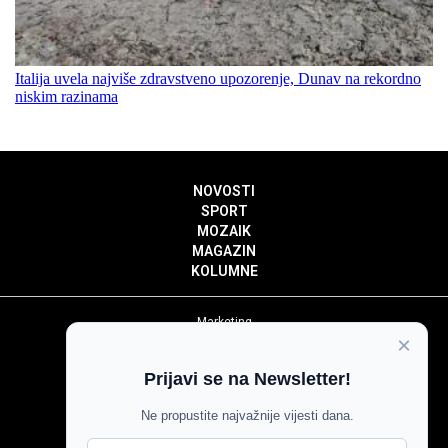
Italija uvela najviše zdravstveno upozorenje, Dunav na rekordno
niskim razinama
NOVOSTI
SPORT
MOZAIK
MAGAZIN
KOLUMNE
Marketing
×
Politika privatnosti
Politika kolačića
Prijavi se na Newsletter!
Impressum
Pravila prenošenja sadržaja
Ne propustite najvažnije vijesti dana.
Pravila komentiranja
Agroglas