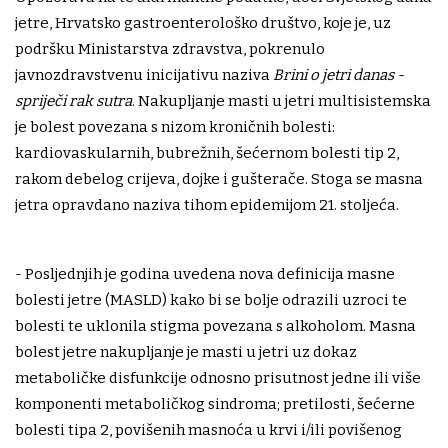
jetre, Hrvatsko gastroenterološko društvo, koje je, uz
podršku Ministarstva zdravstva, pokrenulo
javnozdravstvenu inicijativu naziva
Brini o jetri danas -
spriječi rak sutra
. Nakupljanje masti u jetri multisistemska
je bolest povezana s nizom kroničnih bolesti:
kardiovaskularnih, bubrežnih, šećernom bolesti tip 2,
rakom debelog crijeva, dojke i gušterače. Stoga se masna
jetra opravdano naziva tihom epidemijom 21. stoljeća.
- Posljednjih je godina uvedena nova definicija masne
bolesti jetre (MASLD) kako bi se bolje odrazili uzroci te
bolesti te uklonila stigma povezana s alkoholom. Masna
bolest jetre nakupljanje je masti u jetri uz dokaz
metaboličke disfunkcije odnosno prisutnost jedne ili više
komponenti metaboličkog sindroma; pretilosti, šećerne
bolesti tipa 2, povišenih masnoća u krvi i/ili povišenog