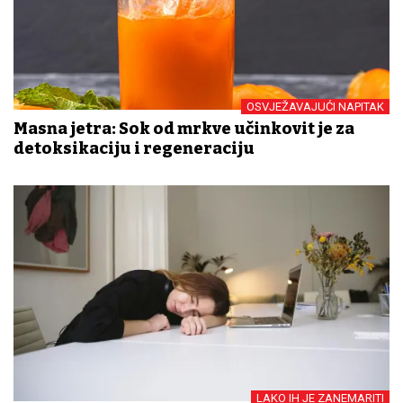
OSVJEŽAVAJUĆI NAPITAK
Masna jetra: Sok od mrkve učinkovit je za
detoksikaciju i regeneraciju
LAKO IH JE ZANEMARITI