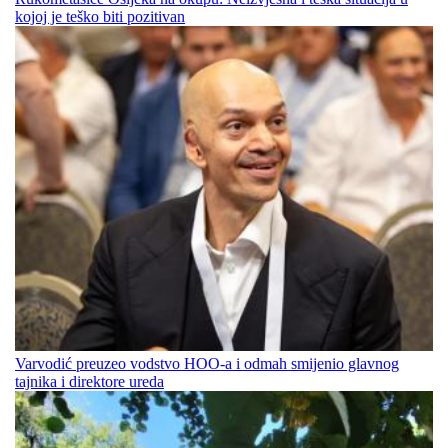
kojoj je teško biti pozitivan
Varvodić preuzeo vodstvo HOO-a i odmah smijenio glavnog
tajnika i direktore ureda