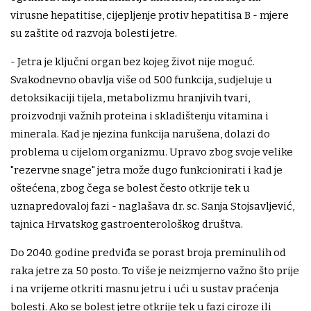
virusne hepatitise, cijepljenje protiv hepatitisa B - mjere
su zaštite od razvoja bolesti jetre.
- Jetra je ključni organ bez kojeg život nije moguć.
Svakodnevno obavlja više od 500 funkcija, sudjeluje u
detoksikaciji tijela, metabolizmu hranjivih tvari,
proizvodnji važnih proteina i skladištenju vitamina i
minerala. Kad je njezina funkcija narušena, dolazi do
problema u cijelom organizmu. Upravo zbog svoje velike
"rezervne snage" jetra može dugo funkcionirati i kad je
oštećena, zbog čega se bolest često otkrije tek u
uznapredovaloj fazi - naglašava dr. sc. Sanja Stojsavljević,
tajnica Hrvatskog gastroenterološkog društva.
Do 2040. godine predviđa se porast broja preminulih od
raka jetre za 50 posto. To više je neizmjerno važno što prije
i na vrijeme otkriti masnu jetru i ući u sustav praćenja
bolesti. Ako se bolest jetre otkrije tek u fazi ciroze ili