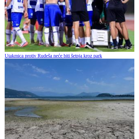
Utakmica protiv Rudeša neće biti šetnja kroz park