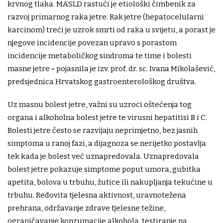
krvnog tlaka. MASLD rastući je etiološki čimbenik za
razvoj primarnog raka jetre. Rak jetre (hepatocelularni
karcinom) treći je uzrok smrti od raka u svijetu, a porast je
njegove incidencije povezan upravo s porastom
incidencije metaboličkog sindroma te time i bolesti
masne jetre
-
pojasnila je izv. prof. dr. sc. Ivana Mikolašević,
predsjednica Hrvatskog gastroenterološkog društva.
Uz masnu bolest jetre, važni su uzroci oštećenja tog
organa i alkoholna bolest jetre te virusni hepatitisi B i C.
Bolesti jetre često se razvijaju neprimjetno, bez jasnih
simptoma u ranoj fazi, a dijagnoza se nerijetko postavlja
tek kada je bolest već uznapredovala. Uznapredovala
bolest jetre pokazuje simptome poput umora, gubitka
apetita, bolova u trbuhu, žutice ili nakupljanja tekućine u
trbuhu. Redovita tjelesna aktivnost, uravnotežena
prehrana, održavanje zdrave tjelesne težine,
ograničavanje konzumacije alkohola, testiranje na