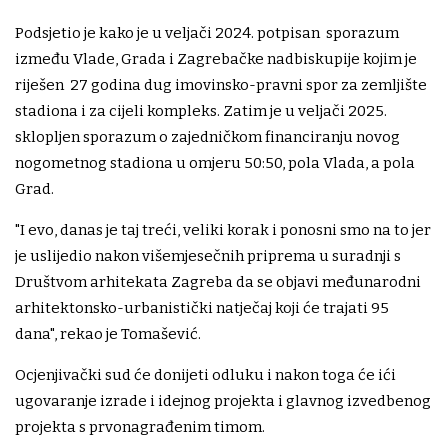
Podsjetio je kako je u veljači 2024. potpisan sporazum
između Vlade, Grada i Zagrebačke nadbiskupije kojim je
riješen 27 godina dug imovinsko-pravni spor za zemljište
stadiona i za cijeli kompleks. Zatim je u veljači 2025.
sklopljen sporazum o zajedničkom financiranju novog
nogometnog stadiona u omjeru 50:50, pola Vlada, a pola
Grad.
"I evo, danas je taj treći, veliki korak i ponosni smo na to jer
je uslijedio nakon višemjesečnih priprema u suradnji s
Društvom arhitekata Zagreba da se objavi međunarodni
arhitektonsko-urbanistički natječaj koji će trajati 95
dana", rekao je Tomašević.
Ocjenjivački sud će donijeti odluku i nakon toga će ići
ugovaranje izrade i idejnog projekta i glavnog izvedbenog
projekta s prvonagrađenim timom.