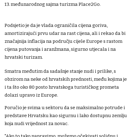
13. međunarodnog sajma turizma Place2Go.
Podsjetio je da je vlada ograničila cijena goriva,
amortizirajući prvu udar na rast cijena, ali i rekao da bi
značajnija inflacija na području cijele Europe s rastom
cijena putovanja i aranžmana, sigurno utjecala i na
hrvatski turizam.
Smatra međutim da sadašnje stanje nudi i prilike, s
obzirom na neke od hrvatskih prednosti, među kojima je
i ta što oko 80 posto hrvatskoga turističkog prometa
dolazi upravo iz Europe.
Poručio je svima u sektoru da se maksimalno potrude i
predstave Hrvatsku kao sigurnu i lako dostupnu zemlju
koja nudi vrijednost za novac.
"Ako to tako napravimo, možemo očekivati solidnu i