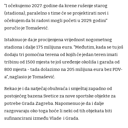
"I očekujemo 2027. godine da krene rušenje starog
(stadiona), paralelno s time će se projektirati novi i
očekujem da bi radovi mogli početi u 2029. godini"
poručio je Tomašević.
Istaknuo je da je procijenjena vrijednost nogometnog
stadiona i dalje 175 milijuna eura. "Međutim, kada se tu još
dodaju tri pomoćna terena od kojih će jedan teren imati
tribinu od 1500 mjesta te još uređenje okoliša i garaža od
800 mjesta - tada dolazimo na 205 milijuna eura bez PDV-
a", naglasio je Tomašević.
Rekao je i da natječaj obuhvaća i smještaj zapadno od
postojećeg bazena Svetice za nove sportske objekte za
potrebe Grada Zagreba. Napomenuo je da i dalje
razgovaraju oko toga hoće li neki od tih objekata biti
sufinancirani između Vlade i Grada.