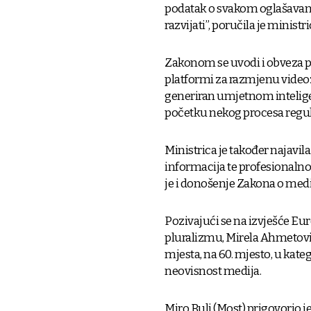
podatak o svakom oglašavanj
razvijati”, poručila je ministri
Zakonom se uvodi i obveza pr
platformi za razmjenu videozap
generiran umjetnom intelige
početku nekog procesa reguli
Ministrica je također najavi
informacija te profesionalno
je i donošenje Zakona o med
Pozivajući se na izvješće Eu
pluralizmu, Mirela Ahmetović 
mjesta, na 60. mjesto, u kateg
neovisnost medija.
Miro Bulj (Most) prigovorio j