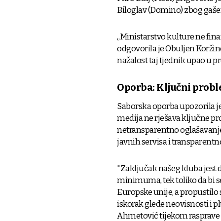
Biloglav (Domino) zbog gašen
„Ministarstvo kulture ne fina
odgovorila je Obuljen Koržine
nažalost taj tjednik upao u p
Oporba: Ključni probl
Saborska oporba upozorila je
medija ne rješava ključne pro
netransparentno oglašavanje,
javnih servisa i transparentno
"Zaključak našeg kluba jest
minimuma, tek toliko da bi 
Europske unije, a propustilo 
iskorak glede neovisnosti i p
Ahmetović tijekom rasprave