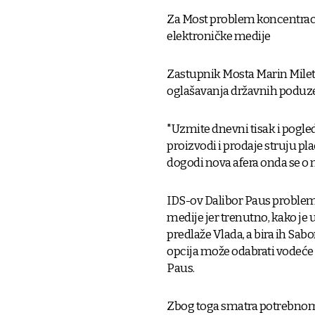
Za Most problem koncentracij
elektroničke medije
Zastupnik Mosta Marin Milet
oglašavanja državnih poduz
"Uzmite dnevni tisak i pogled
proizvodi i prodaje struju pla
dogodi nova afera onda se o nj
IDS-ov Dalibor Paus problem 
medije jer trenutno, kako je u
predlaže Vlada, a bira ih Sa
opcija može odabrati vodeće l
Paus.
Zbog toga smatra potrebnom 