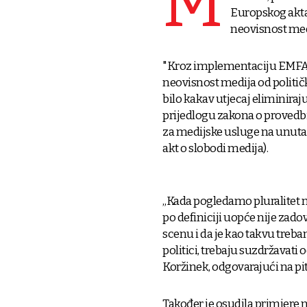
M
Europskog akta 
neovisnost medi
"Kroz implementaciju EMFA-
neovisnost medija od političk
bilo kakav utjecaj eliminira
prijedlogu zakona o provedb
za medijske usluge na unutar
akt o slobodi medija).
„Kada pogledamo pluralitet me
po definiciji uopće nije zad
scenu i da je kao takvu trebam
politici, trebaju suzdržavati 
Koržinek, odgovarajući na pi
Također je osudila primjere n