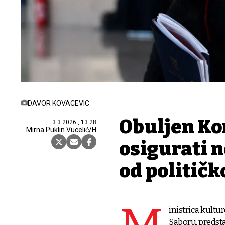
DAVOR KOVACEVIC
Obuljen Kor
3.3.2026., 13:28
Mirna Puklin Vucelić/H
osigurati 
od političk
inistrica kultu
Saboru, predsta