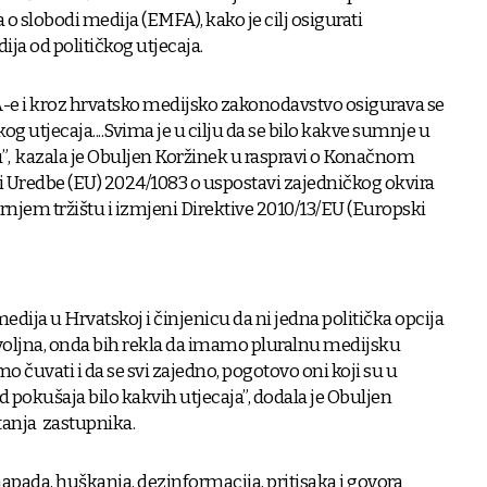
o slobodi medija (EMFA), kako je cilj osigurati
ja od političkog utjecaja.
e i kroz hrvatsko medijsko zakonodavstvo osigurava se
og utjecaja....Svima je u cilju da se bilo kakve sumnje u
ju”, kazala je Obuljen Koržinek u raspravi o Konačnom
i Uredbe (EU) 2024/1083 o uspostavi zajedničkog okvira
njem tržištu i izmjeni Direktive 2010/13/EU (Europski
dija u Hrvatskoj i činjenicu da ni jedna politička opcija
ovoljna, onda bih rekla da imamo pluralnu medijsku
o čuvati i da se svi zajedno, pogotovo oni koji su u
od pokušaja bilo kakvih utjecaja”, dodala je Obuljen
tanja zastupnika.
apada, huškanja, dezinformacija, pritisaka i govora