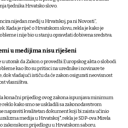
ja tjednika Hrvatsko slovo.
ncira nijedan medij u Hrvatskoj, pa ni Novosti”,
k. Kada je riječ o Hrvatskom slovu, rekla je kako je
robleme i nije bio u stanju opravdati dobivena sredstva.
emi u medijima nisu riješeni
 u utorak da Zakon o provedbi Europskog akta o slobodi
bleme kao što su pritisci na urednike i novinare te
 dok vladajući ističu da će zakon osigurati neovisnost
st vlasništva.
 da konačni prijedlog ovog zakona ispunjava minimum
se reklo kako smo se uskladili sa zakonodavstvom
se napraviti kvalitetan dokument koji bi zaista učinio
luralizma medija u Hrvatskoj", rekla je SDP-ova Mirela
 o zakonskom prijedlogu u Hrvatskom saboru.