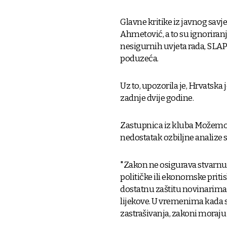
Glavne kritike iz javnog savje
Ahmetović, a to su ignoriranj
nesigurnih uvjeta rada, SLA
poduzeća.
Uz to, upozorila je, Hrvatska 
zadnje dvije godine.
Zastupnica iz kluba Možemo 
nedostatak ozbiljne analize
"Zakon ne osigurava stvarnu 
političke ili ekonomske priti
dostatnu zaštitu novinarima 
lijekove. U vremenima kada 
zastrašivanja, zakoni moraju bi