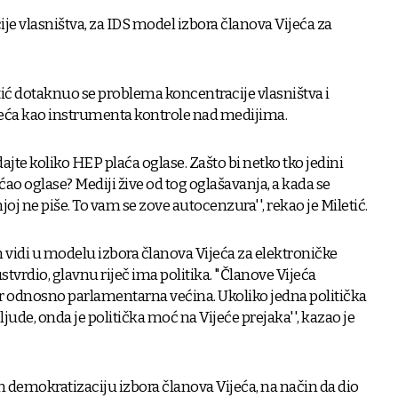
e vlasništva, za IDS model izbora članova Vijeća za
ić dotaknuo se problema koncentracije vlasništva i
eća kao instrumenta kontrole nad medijima.
ajte koliko HEP plaća oglase. Zašto bi netko tko jedini
ćao oglase? Mediji žive od tog oglašavanja, a kada se
oj ne piše. To vam se zove autocenzura'', rekao je Miletić.
vidi u modelu izbora članova Vijeća za elektroničke
stvrdio, glavnu riječ ima politika. "Članove Vijeća
bor odnosno parlamentarna većina. Ukoliko jedna politička
jude, onda je politička moć na Vijeće prejaka'', kazao je
demokratizaciju izbora članova Vijeća, na način da dio