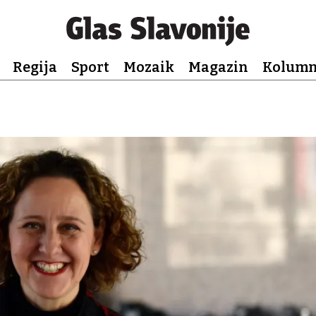
Regija
Sport
Mozaik
Magazin
Kolum