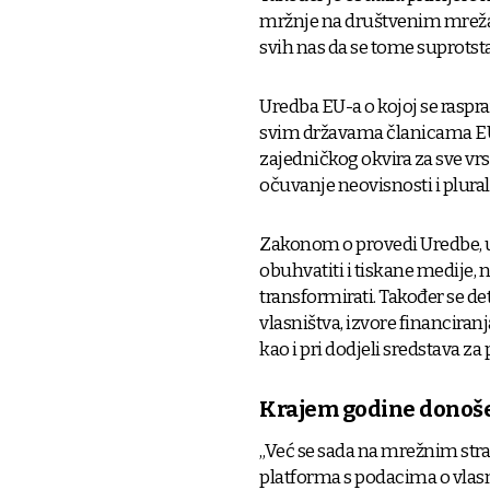
mržnje na društvenim mrež
svih nas da se tome suprotsta
Uredba EU-a o kojoj se rasprav
svim državama članicama EU-a 
zajedničkog okvira za sve vr
očuvanje neovisnosti i plura
Zakonom o provedi Uredbe, uz
obuhvatiti i tiskane medije, 
transformirati. Također se d
vlasništva, izvore financiranja
kao i pri dodjeli sredstava z
Krajem godine donoš
„Već se sada na mrežnim str
platforma s podacima o vlasni