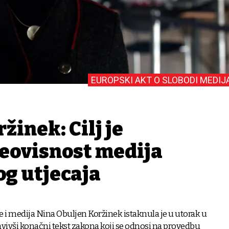
EUROPSKI AKT O SLOBODI MEDIJ
žinek: Cilj je
neovisnost medija
og utjecaja
re i medija Nina Obuljen Koržinek istaknula je u utorak u
vivši konačni tekst zakona koji se odnosi na provedbu