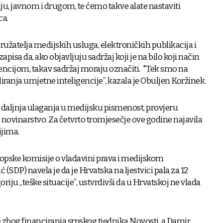
u, javnom i drugom, te ćemo takve alate nastaviti
ca.
užatelja medijskih usluga, elektroničkih publikacija i
isa da, ako objavljuju sadržaj koji je na bilo koji način
ncijom, takav sadržaj moraju označiti. "Tek smo na
ranja umjetne inteligencije”, kazala je Obuljen Koržinek.
la daljnja ulaganja u medijsku pismenost, provjeru
 novinarstvo. Za četvrto tromjesečje ove godine najavila
ijima.
ropske komisije o vladavini prava i medijskom
(SDP) navela je da je Hrvatska na ljestvici pala za 12
oriju „teške situacije”, ustvrdivši da u Hrvatskoj ne vlada
e zbog financiranja srpskog tjednika Novosti, a Damir