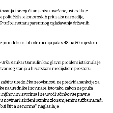
tovanja i prvog čitanja nisu uvažene, ustvrdila je
e političkih i ekonomskih pritisaka na medije,
PP tužbi i netransparentnog oglašavanja državnih
je po indeksu slobode medija pala s 48. na 60. mjesto u
Urša Raukar Gamulin kao glavni problem istaknula je
 stvarnog stanja u hrvatskom medijskom prostoru.
zaštitu uredničke neovisnosti, ne predviđa sankcije za
ske na urednike i novinare. Isto tako, zakon ne pruža
i njihovim izvorima i ne uvodi učinkovite pravne
su novinari izloženi raznim zlonamjernim tužbama radi
ti štit, a ne norma'', naglasila je.