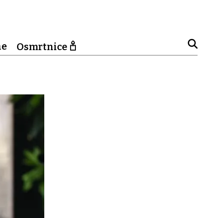
ne
Osmrtnice