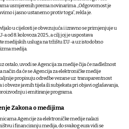
ama usmjerenih prema novinarima. „Odgovornost je
vimo i jasno ustanemo protiv toga”, rekla je.
ljalo u cijelosti je obvezujuća i izravno se primjenjuje u
od 8. kolovoza 2025., a cilj joj je uspostava
ste medijskih usluga na tržištu EU -a uz istodobno
lizma medija.
 ostalo, uvodi se Agencija za medije čija će nadležnost
na način da će se Agencija za elektroničke medije
etaljnije propisuju odredbe vezane uz transparentnost
 i obveze javnih tijela ili subjekata pri objavi oglašavanja,
a proizvodnju i emitiranje programa.
enje Zakona o medijima
anicama Agencije za elektroničke medije nalazi
štvu i financiranju medija, do svakog eura vidi se