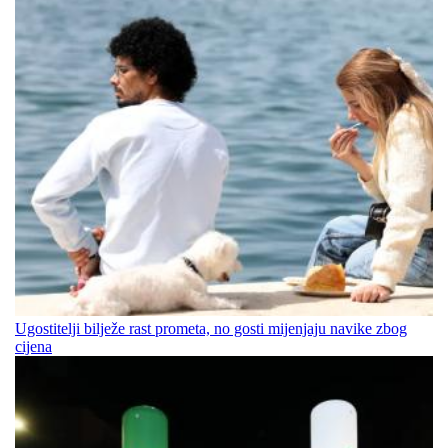
Ugostitelji bilježe rast prometa, no gosti mijenjaju navike zbog
cijena