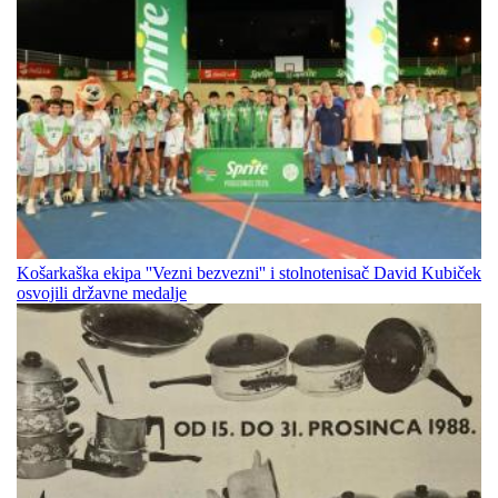
Košarkaška ekipa ''Vezni bezvezni'' i stolnotenisač David Kubiček
osvojili državne medalje