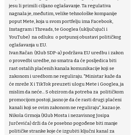
jesu li primili ciljano oglašavanje. Ta regulativa
nagnala je, međutim, velike tehnološke kompanije
poput Mete, koja u svom portfelju ima Facebook,
Instagram i Threads, te Googlea (uključujući i
YouTube) na odluku o potpunoj obustavi političkog
oglašavanja u EU.
Ivan Račan (Klub SDP-a) podržava EU uredbu i zakon
o provedbi uredbe, no smatra da će posljedica biti
rast ostalih plaćenih kanala komunikacije koji se
zakonom i uredbom ne reguliraju. "Ministar kaže da
će mreže X i TikTok preuzeti ulogu Mete i Googlea, ja
mislim da neće... S obzirom da potreba za političkom
promocijom postoji, jasno je da će rasti drugi plaćeni
kanali koji se ovim zakonom ne reguliraju", kazao je.
Nikola Grmoja (Klub Mosta i nezavisnog Josipa
Jurčevića) drži da će posebno pogođene biti manje
političke stranke koje će izgubiti ključni kanal za