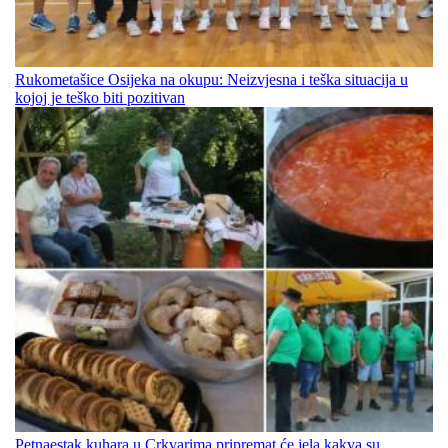
Rukometašice Osijeka na okupu: Neizvjesna i teška situacija u
kojoj je teško biti pozitivan
Petnaestak kuhara u Crkvarima pripremat će jela kakva su