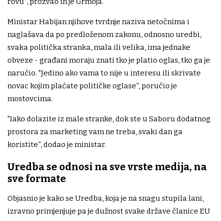
rovu“, prozvao ih je Grmoja.
Ministar Habijan njihove tvrdnje naziva netočnima i
naglašava da po predloženom zakonu, odnosno uredbi,
svaka politička stranka, mala ili velika, ima jednake
obveze - građani moraju znati tko je platio oglas, tko ga je
naručio. "Jedino ako vama to nije u interesu ili skrivate
novac kojim plaćate političke oglase“, poručio je
mostovcima.
"Iako dolazite iz male stranke, dok ste u Saboru dodatnog
prostora za marketing vam ne treba, svaki dan ga
koristite“, dodao je ministar.
Uredba se odnosi na sve vrste medija, na
sve formate
Objasnio je kako se Uredba, koja je na snagu stupila lani,
izravno primjenjuje pa je dužnost svake države članice EU