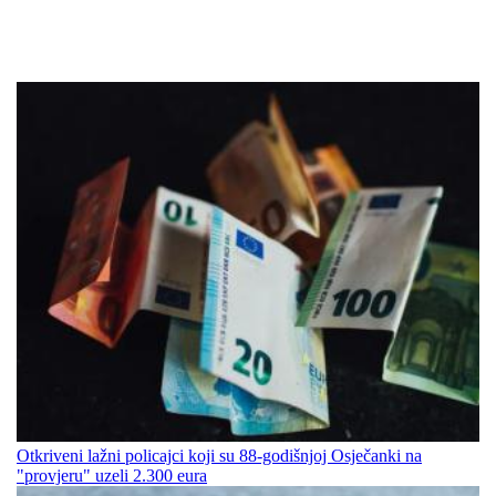
Otkriveni lažni policajci koji su 88-godišnjoj Osječanki na
"provjeru" uzeli 2.300 eura