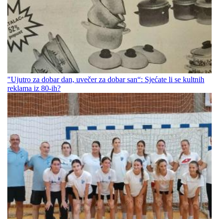
"Ujutro za dobar dan, uvečer za dobar san“: Sjećate li se kultnih
reklama iz 80-ih?