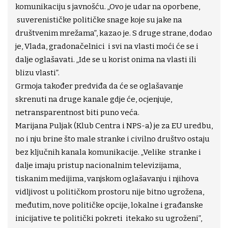
komunikaciju s javnošću. „Ovo je udar na oporbene,
suverenističke političke snage koje su jake na
društvenim mrežama”, kazao je. S druge strane, dodao
je, Vlada, gradonačelnici i svi na vlasti moći će se i
dalje oglašavati. „Ide se u korist onima na vlasti ili
blizu vlasti”.
Grmoja također predviđa da će se oglašavanje
skrenuti na druge kanale gdje će, ocjenjuje,
netransparentnost biti puno veća.
Marijana Puljak (Klub Centra i NPS-a) je za EU uredbu,
no i nju brine što male stranke i civilno društvo ostaju
bez ključnih kanala komunikacije. „Velike stranke i
dalje imaju pristup nacionalnim televizijama,
tiskanim medijima, vanjskom oglašavanju i njihova
vidljivost u političkom prostoru nije bitno ugrožena,
međutim, nove političke opcije, lokalne i građanske
inicijative te politički pokreti itekako su ugroženi”,