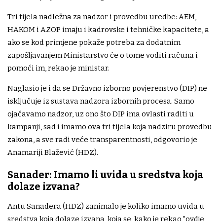
Tri tijela nadležna za nadzor i provedbu uredbe: AEM,
HAKOM i AZOP imaju i kadrovske i tehničke kapacitete, a
ako se kod primjene pokaže potreba za dodatnim
zapošljavanjem Ministarstvo će o tome voditi računa i
pomoći im, rekao je ministar.
Naglasio je i da se Državno izborno povjerenstvo (DIP) ne
isključuje iz sustava nadzora izbornih procesa. Samo
ojačavamo nadzor, uz ono što DIP ima ovlasti raditi u
kampanji, sad i imamo ova tri tijela koja nadziru provedbu
zakona, a sve radi veće transparentnosti, odgovorio je
Anamariji Blažević (HDZ).
Sanader: Imamo li uvida u sredstva koja
dolaze izvana?
Antu Sanadera (HDZ) zanimalo je koliko imamo uvida u
sredstva koja dolaze izvana, koja se, kako je rekao "ovdje