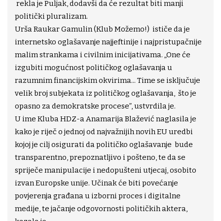
rekla je Puljak, dodavši da će rezultat biti manji
politički pluralizam.
Urša Raukar Gamulin (Klub Možemo!) ističe da je
internetsko oglašavanje najjeftinije i najpristupačnije
malim strankama i civilnim inicijativama. „One će
izgubiti mogućnost političkog oglašavanja u
razumnim financijskim okvirima... Time se isključuje
velik broj subjekata iz političkog oglašavanja, što je
opasno za demokratske procese”, ustvrdila je.
U ime Kluba HDZ-a Anamarija Blažević naglasila je
kako je riječ o jednoj od najvažnijih novih EU uredbi
kojoj je cilj osigurati da političko oglašavanje bude
transparentno, prepoznatljivo i pošteno, te da se
spriječe manipulacije i nedopušteni utjecaj, osobito
izvan Europske unije. Učinak će biti povećanje
povjerenja građana u izborni proces i digitalne
medije, te jačanje odgovornosti političkih aktera,