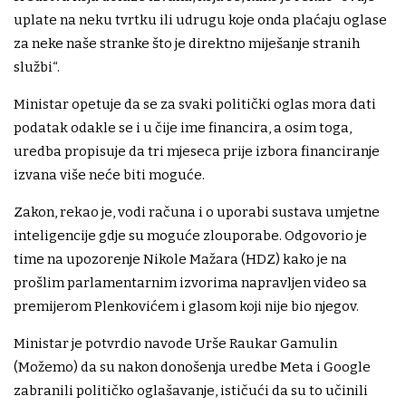
uplate na neku tvrtku ili udrugu koje onda plaćaju oglase
za neke naše stranke što je direktno miješanje stranih
službi“.
Ministar opetuje da se za svaki politički oglas mora dati
podatak odakle se i u čije ime financira, a osim toga,
uredba propisuje da tri mjeseca prije izbora financiranje
izvana više neće biti moguće.
Zakon, rekao je, vodi računa i o uporabi sustava umjetne
inteligencije gdje su moguće zlouporabe. Odgovorio je
time na upozorenje Nikole Mažara (HDZ) kako je na
prošlim parlamentarnim izvorima napravljen video sa
premijerom Plenkovićem i glasom koji nije bio njegov.
Ministar je potvrdio navode Urše Raukar Gamulin
(Možemo) da su nakon donošenja uredbe Meta i Google
zabranili političko oglašavanje, ističući da su to učinili