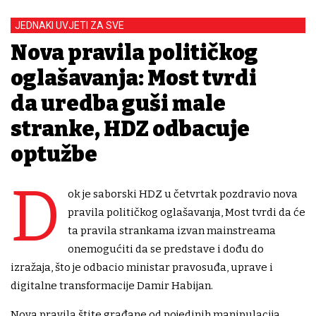
JEDNAKI UVJETI ZA SVE
Nova pravila političkog
oglašavanja: Most tvrdi
da uredba guši male
stranke, HDZ odbacuje
optužbe
D
ok je saborski HDZ u četvrtak pozdravio nova
pravila političkog oglašavanja, Most tvrdi da će
ta pravila strankama izvan mainstreama
onemogućiti da se predstave i dođu do
izražaja, što je odbacio ministar pravosuđa, uprave i
digitalne transformacije Damir Habijan.
Nova pravila štite građane od pojedinih manipulacija,