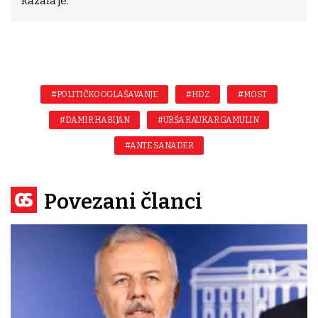
kazala je.
#POLITIČKO OGLAŠAVANJE
#HDZ
#MOST
#DAMIR HABIJAN
#URŠA RAUKAR GAMULIN
#ANTE SANADER
Povezani članci