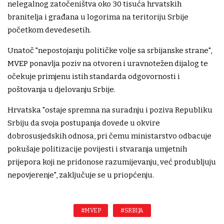
nelegalnog zatočeništva oko 30 tisuća hrvatskih
branitelja i građana u logorima na teritoriju Srbije
početkom devedesetih.
Unatoč "nepostojanju političke volje sa srbijanske strane",
MVEP ponavlja poziv na otvoren i uravnotežen dijalog te
očekuje primjenu istih standarda odgovornosti i
poštovanja u djelovanju Srbije.
Hrvatska "ostaje spremna na suradnju i poziva Republiku
Srbiju da svoja postupanja dovede u okvire
dobrosusjedskih odnosa, pri čemu ministarstvo odbacuje
pokušaje politizacije povijesti i stvaranja umjetnih
prijepora koji ne pridonose razumijevanju, već produbljuju
nepovjerenje", zaključuje se u priopćenju.
#MVEP
#SRBIJA