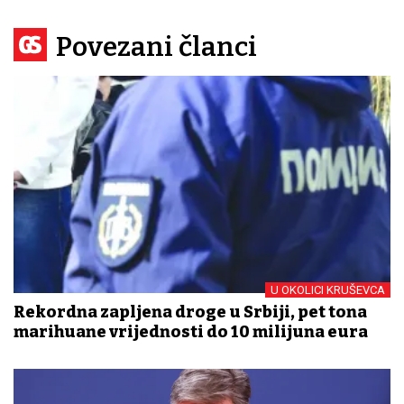
Povezani članci
U OKOLICI KRUŠEVCA
Rekordna zapljena droge u Srbiji, pet tona
marihuane vrijednosti do 10 milijuna eura