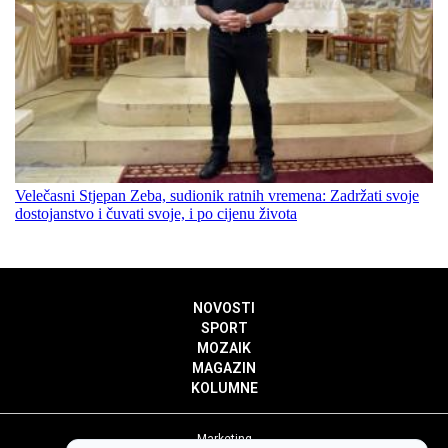
Velečasni Stjepan Zeba, sudionik ratnih vremena: Zadržati svoje
dostojanstvo i čuvati svoje, i po cijenu života
NOVOSTI
SPORT
MOZAIK
MAGAZIN
KOLUMNE
Marketing