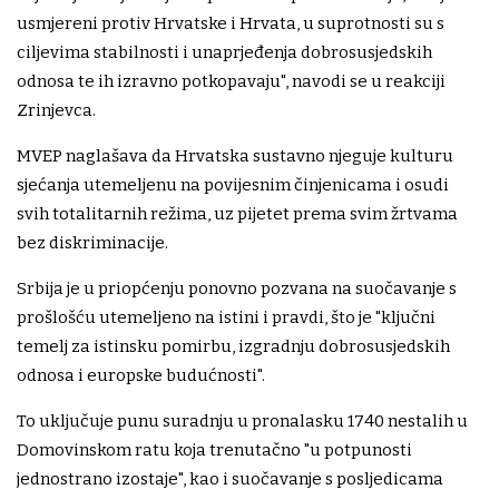
usmjereni protiv Hrvatske i Hrvata, u suprotnosti su s
ciljevima stabilnosti i unaprjeđenja dobrosusjedskih
odnosa te ih izravno potkopavaju", navodi se u reakciji
Zrinjevca.
MVEP naglašava da Hrvatska sustavno njeguje kulturu
sjećanja utemeljenu na povijesnim činjenicama i osudi
svih totalitarnih režima, uz pijetet prema svim žrtvama
bez diskriminacije.
Srbija je u priopćenju ponovno pozvana na suočavanje s
prošlošću utemeljeno na istini i pravdi, što je "ključni
temelj za istinsku pomirbu, izgradnju dobrosusjedskih
odnosa i europske budućnosti".
To uključuje punu suradnju u pronalasku 1740 nestalih u
Domovinskom ratu koja trenutačno "u potpunosti
jednostrano izostaje", kao i suočavanje s posljedicama