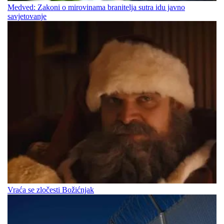
Medved: Zakoni o mirovinama branitelja sutra idu javno
savjetovanje
Vraća se zločesti Božićnjak