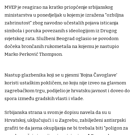
MVEP je reagirao na kratko priopćenje srbijanskog
ministarstva u ponedjeljak u kojem je izražena "ozbiljna
zabrinutost" zbog navodno učestalih pojava isticanja
simbola i poruka povezanih s ideologijom iz Drugog
svjetskog rata. Službeni Beograd oglasio se povodom
dočeka brončanih rukometaša na kojemu je nastupio
Marko Perković Thompson.
Nastup glazbenika koji se u pjesmi 'Bojna Čavoglave'
koristi ustaškim pokličem, no koju nije izveo na glavnom
zagrebačkom trgu, podijelio je hrvatsku javnost i doveo do
spora između gradskih vlasti i vlade.
Srbijanska strana u svom je dopisu navela da su u
Hrvatskoj, uključujući i u Zagrebu, zabilježeni antisrpski
grafiti te da javna okupljanja ne bi trebala biti "poligon za