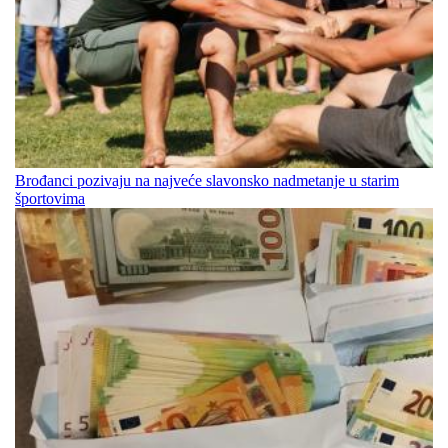
Brođanci pozivaju na najveće slavonsko nadmetanje u starim
športovima