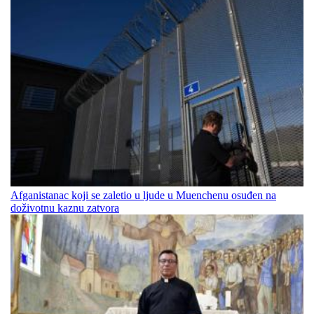
Afganistanac koji se zaletio u ljude u Muenchenu osuđen na
doživotnu kaznu zatvora