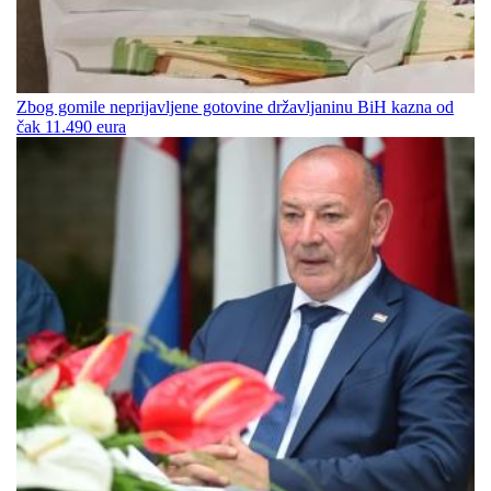
Zbog gomile neprijavljene gotovine državljaninu BiH kazna od
čak 11.490 eura