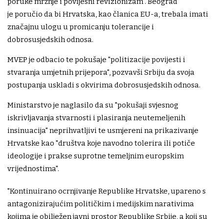
poruke mržnje i povijesni revizionizam". Beograd
je poručio da bi Hrvatska, kao članica EU-a, trebala imati
značajnu ulogu u promicanju tolerancije i
dobrosusjedskih odnosa.
MVEP je odbacio te pokušaje "politizacije povijesti i
stvaranja umjetnih prijepora", pozvavši Srbiju da svoja
postupanja uskladi s okvirima dobrosusjedskih odnosa.
Ministarstvo je naglasilo da su "pokušaji svjesnog
iskrivljavanja stvarnosti i plasiranja neutemeljenih
insinuacija" neprihvatljivi te usmjereni na prikazivanje
Hrvatske kao "društva koje navodno tolerira ili potiče
ideologije i prakse suprotne temeljnim europskim
vrijednostima".
"Kontinuirano ocrnjivanje Republike Hrvatske, upareno s
antagonizirajućim političkim i medijskim narativima
kojima je obilježen javni prostor Republike Srbije, a koji su