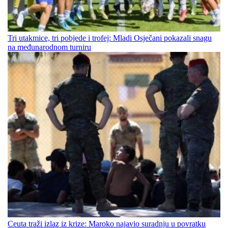
Tri utakmice, tri pobjede i trofej: Mladi Osječani pokazali snagu
na međunarodnom turniru
Ceuta traži izlaz iz krize: Maroko najavio suradnju u povratku