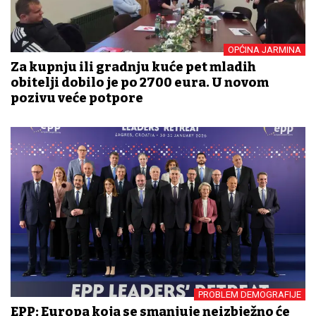
OPĆINA JARMINA
Za kupnju ili gradnju kuće pet mladih
obitelji dobilo je po 2700 eura. U novom
pozivu veće potpore
PROBLEM DEMOGRAFIJE
EPP: Europa koja se smanjuje neizbježno će