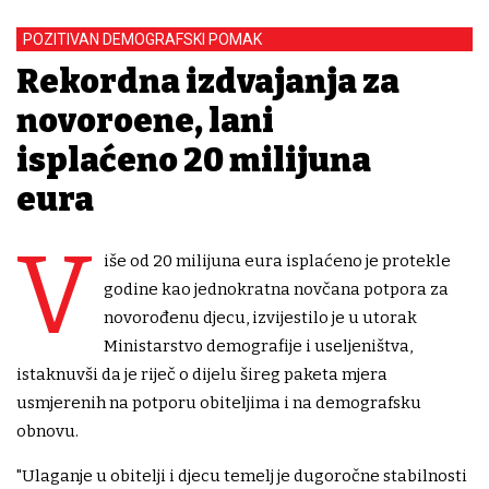
POZITIVAN DEMOGRAFSKI POMAK
Rekordna izdvajanja za
novorođene, lani
isplaćeno 20 milijuna
eura
V
iše od 20 milijuna eura isplaćeno je protekle
godine kao jednokratna novčana potpora za
novorođenu djecu, izvijestilo je u utorak
Ministarstvo demografije i useljeništva,
istaknuvši da je riječ o dijelu šireg paketa mjera
usmjerenih na potporu obiteljima i na demografsku
obnovu.
"Ulaganje u obitelji i djecu temelj je dugoročne stabilnosti