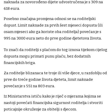
naknada za novorođeno dijete udvostručena je s 309 na
618 eura.
Posebno značajna promjena odnosi se na roditeljski
dopust. Limit naknade za prvih šest mjeseci dopusta (ili
osam mjeseci ako ga koriste oba roditelja) povećan je s
995 na 3000 eura neto do prve godine djetetova života.
To znači da roditelji s plaćom do tog iznosa tijekom cijelog
dopusta mogu primati punu plaću, bez dodatnih
financijskih briga.
Za roditelje blizanaca te troje ili više djece, u razdoblju od
prve do treće godine života djeteta, limit naknade
povećan je s 551 na 803 eura.
Iz Ministarstva ističu kako je riječ o mjerama kojima se
nastoji povećati financijska sigurnost roditelja i stvoriti
poticajnije okruženje za obitelji s djecom.