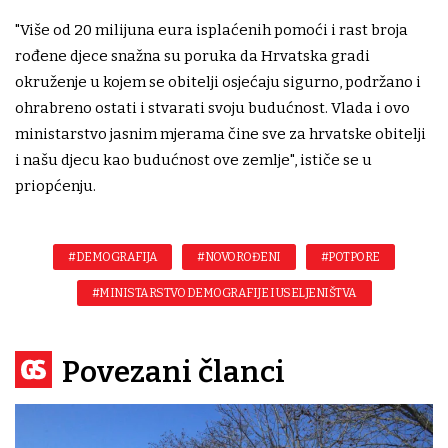
"Više od 20 milijuna eura isplaćenih pomoći i rast broja
rođene djece snažna su poruka da Hrvatska gradi
okruženje u kojem se obitelji osjećaju sigurno, podržano i
ohrabreno ostati i stvarati svoju budućnost. Vlada i ovo
ministarstvo jasnim mjerama čine sve za hrvatske obitelji
i našu djecu kao budućnost ove zemlje", ističe se u
priopćenju.
#DEMOGRAFIJA
#NOVOROĐENI
#POTPORE
#MINISTARSTVO DEMOGRAFIJE I USELJENIŠTVA
Povezani članci