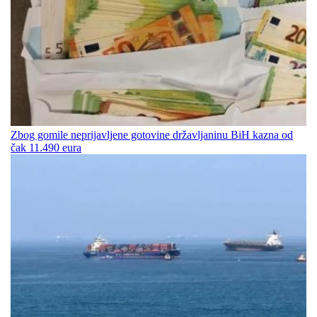
Zbog gomile neprijavljene gotovine državljaninu BiH kazna od
čak 11.490 eura