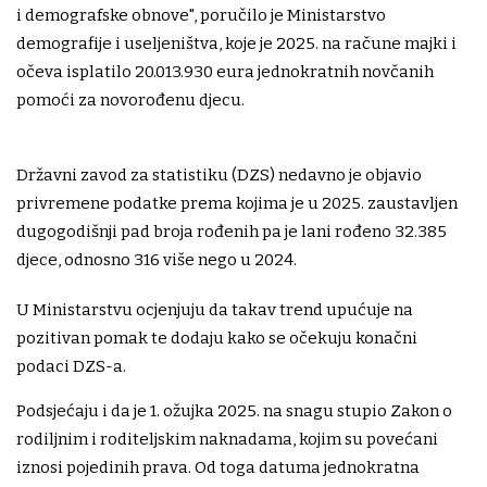
i demografske obnove", poručilo je Ministarstvo
demografije i useljeništva, koje je 2025. na račune majki i
očeva isplatilo 20.013.930 eura jednokratnih novčanih
pomoći za novorođenu djecu.
Državni zavod za statistiku (DZS) nedavno je objavio
privremene podatke prema kojima je u 2025. zaustavljen
dugogodišnji pad broja rođenih pa je lani rođeno 32.385
djece, odnosno 316 više nego u 2024.
U Ministarstvu ocjenjuju da takav trend upućuje na
pozitivan pomak te dodaju kako se očekuju konačni
podaci DZS-a.
Podsjećaju i da je 1. ožujka 2025. na snagu stupio Zakon o
rodiljnim i roditeljskim naknadama, kojim su povećani
iznosi pojedinih prava. Od toga datuma jednokratna