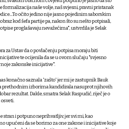
u, svakom običnom čovjeku potpuno je jasno da što
je formalizacija naše volje, naš svjesni, pravni pristanak
edice....To očito jedino nije jasno pojedinim saborskim
obraz kod šefa partije pa, nakon što su nešto potpisali,
ise proglašavaju nevažećima", ustvrdila je Selak
ra za Ustav da o povlačenju potpisa moraju biti
nicijative te ocijenila da se u ovom slučaju "svjesno
 moje zakonske inicijative".
as konačno saznala 'zašto' jer mi je zastupnik Bauk
a prethodnim izborima kandidirala nasuprot njihovih
obar rezultat. Dakle, smatra Selak Raspudić, riječ je o
 osveti.
stran i potpuno neprihvatljiv, jer svi mi, kao
 upućeni da se borimo za one zakone i inicijative koje