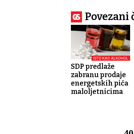
Povezani 
ISTO KAO ALKOHOL
SDP predlaže
zabranu prodaje
energetskih pića
maloljetnicima