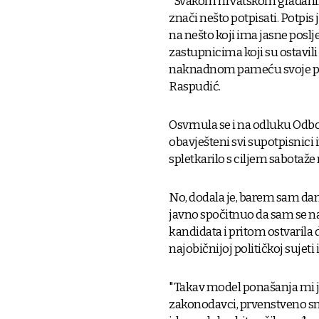
"Svakom hrvatskom građanin
znači nešto potpisati. Potpis 
na nešto koji ima jasne poslj
zastupnicima koji su ostavili 
naknadnom pameću svoje potp
Raspudić.
Osvrnula se i na odluku Odbo
obavješteni svi supotpisnici i
spletkarilo s ciljem sabotaže
No, dodala je, barem sam dan
javno spočitnuo da sam se n
kandidata i pritom ostvarila d
najobičnijoj političkoj sujeti i
"Takav model ponašanja mi je 
zakonodavci, prvenstveno smo