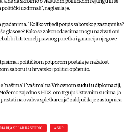
, a ne da skrbimo o vlastitom političkom rejtingu ili se
olitički uzdrmali", naglasila je.
ka građanima. "Koliko vrijedi potpis saborskog zastupnika?
 naše glasove? Kako se zakonodavcima mogu nazivati oni
 trebali bi biti temelj pravnog poretka i garancija njegove
otpisima i političkom potporom postala je, nažalost,
om saboru i u hrvatskoj politici općenito.
je 'našima' i 'vašima' na Vrhovnom sudu i u diplomaciji,
 Možemo zajedno s HDZ-om trguju Ustavnim sucima. Ja
pristati na ovakva spletkarenja“, zaključila je zastupnica
MARIJA SELAK RASPUDIĆ
#SDP