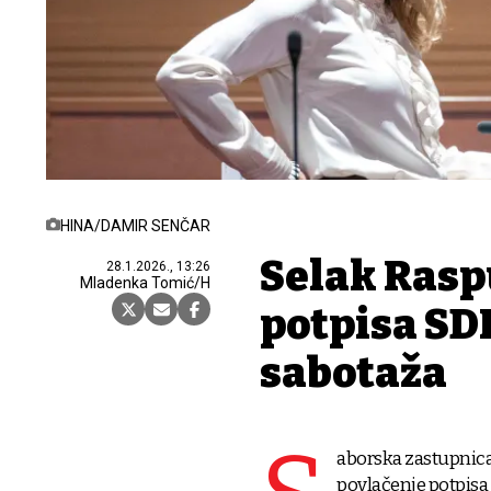
HINA/DAMIR SENČAR
Selak Rasp
28.1.2026., 13:26
Mladenka Tomić/H
potpisa SDP
sabotaža
aborska zastupnica 
povlačenje potpisa 