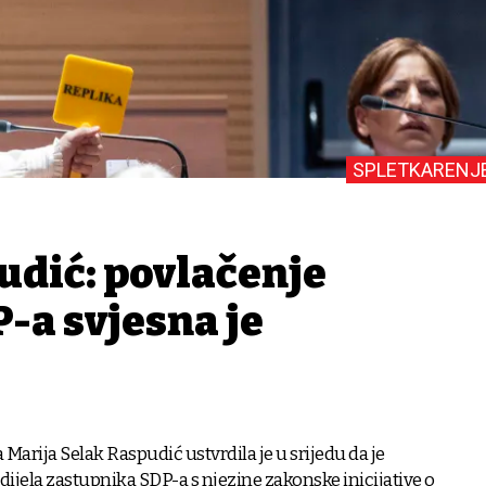
SPLETKARENJ
udić: povlačenje
-a svjesna je
Marija Selak Raspudić ustvrdila je u srijedu da je
dijela zastupnika SDP-a s njezine zakonske inicijative o