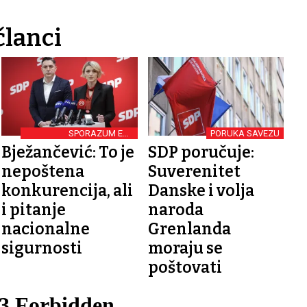
članci
SPORAZUM EU -
PORUKA SAVEZU
MERCOSUR
Bježančević: To je
SDP poručuje:
nepoštena
Suverenitet
konkurencija, ali
Danske i volja
i pitanje
naroda
nacionalne
Grenlanda
sigurnosti
moraju se
poštovati