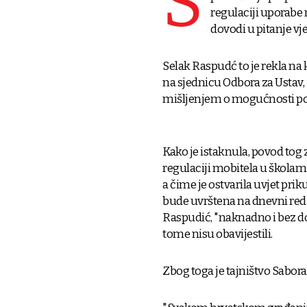
S
regulaciji uporabe 
dovodi u pitanje vj
Selak Raspudć to je rekla na
na sjednicu Odbora za Ustav, 
mišljenjem o mogućnosti pov
Kako je istaknula, povod tog 
regulaciji mobitela u školam
a čime je ostvarila uvjet pr
bude uvrštena na dnevni red 
Raspudić, "naknadno i bez do
tome nisu obavijestili.
Zbog toga je tajništvo Sabora