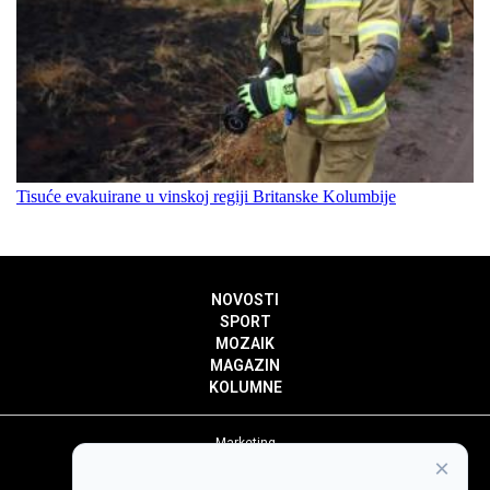
Tisuće evakuirane u vinskoj regiji Britanske Kolumbije
NOVOSTI
SPORT
MOZAIK
MAGAZIN
KOLUMNE
Marketing
×
Politika privatnosti
Politika kolačića