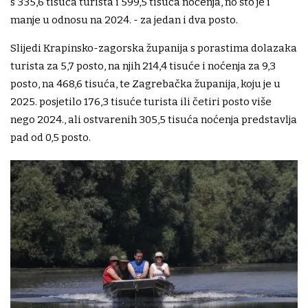
s 335,6 tisuća turista i 599,5 tisuća noćenja, no što je i
manje u odnosu na 2024. - za jedan i dva posto.
Slijedi Krapinsko-zagorska županija s porastima dolazaka
turista za 5,7 posto, na njih 214,4 tisuće i noćenja za 9,3
posto, na 468,6 tisuća, te Zagrebačka županija, koju je u
2025. posjetilo 176,3 tisuće turista ili četiri posto više
nego 2024., ali ostvarenih 305,5 tisuća noćenja predstavlja
pad od 0,5 posto.