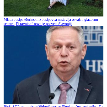
Mlada Josipa Đurinski iz Josipovca nastavlja osvajati glazbenu
scenu: „Ej ravnico“ nova je posveta Slavoniji
Bivši SDP-ov ministar Vidović postao Plenkovićev savjetnik: „Da