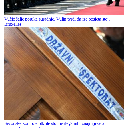
Vučić šalje poruke suradnje, Vulin tvrdi da iza posjeta stoji
Bruxelles
Sezonske kontrole otkrile stotine ilegalnih iznajmljivača i