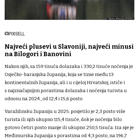
PIXSELL
Najveći plusevi u Slavoniji, najveći minusi
na Bilogori i Banovini
Nakon njih, sa 159 tisuća dolazaka i 330,2 tisuće noćenja je
Osječko-baranjska županija, koja se time među 13
kontinentalnih županija, ali i u cijeloj Hrvatskoj, ističe i
s najznačajnijim porastima dolazaka i noćenja turista u
odnosu na 2024., od 12,4 i 15,6 posto.
Varaždinsku županiju u 2025. posjetilo je 2,3 posto više
turista ili njih ukupno 115,4 tisuće, dok je noćenja bilo
gotovo četiri posto manje ili ukupno 250,5 tisuća. Iza nje je
Međimurska županija s porastima od 4,3 posto, na 196,7