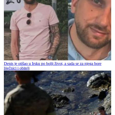
Denis je otišao u Irsku po bolji život, a sada se za njega bore
liječnici i obitelj