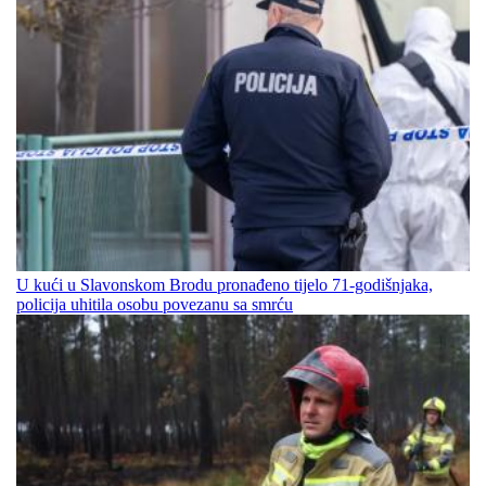
U kući u Slavonskom Brodu pronađeno tijelo 71-godišnjaka,
policija uhitila osobu povezanu sa smrću