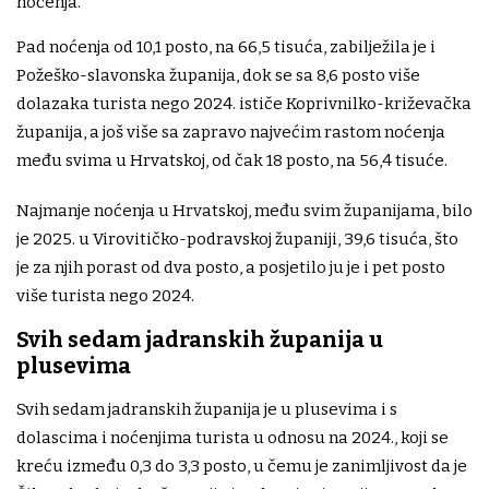
noćenja.
Pad noćenja od 10,1 posto, na 66,5 tisuća, zabilježila je i
Požeško-slavonska županija, dok se sa 8,6 posto više
dolazaka turista nego 2024. ističe Koprivnilko-križevačka
županija, a još više sa zapravo najvećim rastom noćenja
među svima u Hrvatskoj, od čak 18 posto, na 56,4 tisuće.
Najmanje noćenja u Hrvatskoj, među svim županijama, bilo
je 2025. u Virovitičko-podravskoj županiji, 39,6 tisuća, što
je za njih porast od dva posto, a posjetilo ju je i pet posto
više turista nego 2024.
Svih sedam jadranskih županija u
plusevima
Svih sedam jadranskih županija je u plusevima i s
dolascima i noćenjima turista u odnosu na 2024., koji se
kreću između 0,3 do 3,3 posto, u čemu je zanimljivost da je