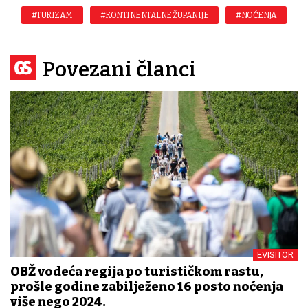
#TURIZAM
#KONTINENTALNE ŽUPANIJE
#NOĆENJA
Povezani članci
EVISITOR
OBŽ vodeća regija po turističkom rastu,
prošle godine zabilježeno 16 posto noćenja
više nego 2024.