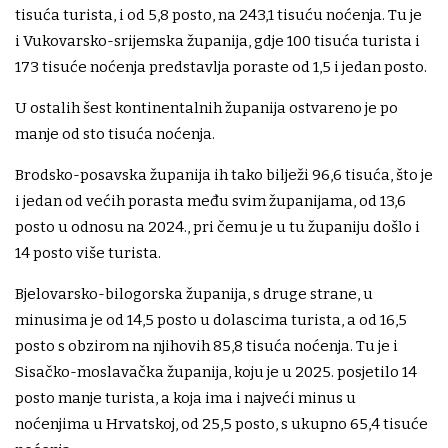
tisuća turista, i od 5,8 posto, na 243,1 tisuću noćenja. Tu je
i Vukovarsko-srijemska županija, gdje 100 tisuća turista i
173 tisuće noćenja predstavlja poraste od 1,5 i jedan posto.
U ostalih šest kontinentalnih županija ostvareno je po
manje od sto tisuća noćenja.
Brodsko-posavska županija ih tako bilježi 96,6 tisuća, što je
i jedan od većih porasta među svim županijama, od 13,6
posto u odnosu na 2024., pri čemu je u tu županiju došlo i
14 posto više turista.
Bjelovarsko-bilogorska županija, s druge strane, u
minusima je od 14,5 posto u dolascima turista, a od 16,5
posto s obzirom na njihovih 85,8 tisuća noćenja. Tu je i
Sisačko-moslavačka županija, koju je u 2025. posjetilo 14
posto manje turista, a koja ima i najveći minus u
noćenjima u Hrvatskoj, od 25,5 posto, s ukupno 65,4 tisuće