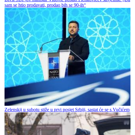
sam se htio prodavati, prodao bih se 90-ih“
Zelenskij u subotu stiže u prvi posjet Srbiji, sastat će se s Vučićem