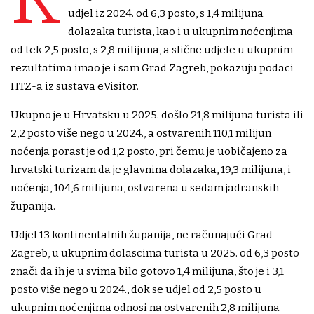
udjel iz 2024. od 6,3 posto, s 1,4 milijuna
dolazaka turista, kao i u ukupnim noćenjima
od tek 2,5 posto, s 2,8 milijuna, a slične udjele u ukupnim
rezultatima imao je i sam Grad Zagreb, pokazuju podaci
HTZ-a iz sustava eVisitor.
Ukupno je u Hrvatsku u 2025. došlo 21,8 milijuna turista ili
2,2 posto više nego u 2024., a ostvarenih 110,1 milijun
noćenja porast je od 1,2 posto, pri čemu je uobičajeno za
hrvatski turizam da je glavnina dolazaka, 19,3 milijuna, i
noćenja, 104,6 milijuna, ostvarena u sedam jadranskih
županija.
Udjel 13 kontinentalnih županija, ne računajući Grad
Zagreb, u ukupnim dolascima turista u 2025. od 6,3 posto
znači da ih je u svima bilo gotovo 1,4 milijuna, što je i 3,1
posto više nego u 2024., dok se udjel od 2,5 posto u
ukupnim noćenjima odnosi na ostvarenih 2,8 milijuna