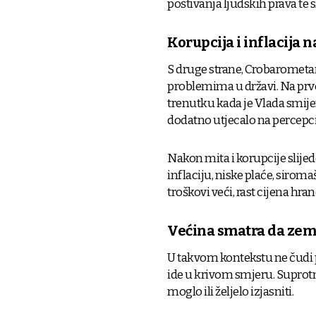
poštivanja ljudskih prava te
Korupcija i inflacija 
S druge strane, Crobarometa
problemima u državi. Na prvom
trenutku kada je Vlada smije
dodatno utjecalo na percepci
Nakon mita i korupcije slijed
inflaciju, niske plaće, sirom
troškovi veći, rast cijena hr
Većina smatra da zem
U takvom kontekstu ne čudi 
ide u krivom smjeru. Suprotn
moglo ili željelo izjasniti.