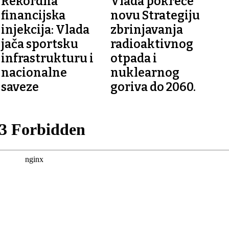
Rekordna
Vlada pokreće
financijska
novu Strategiju
injekcija: Vlada
zbrinjavanja
jača sportsku
radioaktivnog
infrastrukturu i
otpada i
nacionalne
nuklearnog
saveze
goriva do 2060.