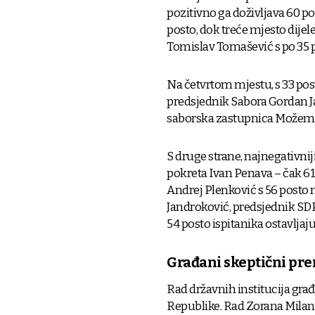
pozitivno ga doživljava 60 po
posto, dok treće mjesto dije
Tomislav Tomašević s po 35 
Na četvrtom mjestu, s 33 post
predsjednik Sabora Gordan Ja
saborska zastupnica Možemo
S druge strane, najnegativn
pokreta Ivan Penava – čak 61 
Andrej Plenković s 56 posto 
Jandroković, predsjednik SDP
54 posto ispitanika ostavlja
Građani skeptični pr
Rad državnih institucija građ
Republike. Rad Zorana Milano