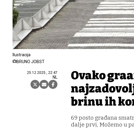
Ilustracija
BRUNO JOBST
Ovako građa
25.12.2025., 22:47
NL
najzadovolj
brinu ih ko
69 posto građana smatr
dalje prvi, Možemo u p