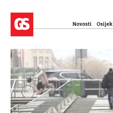
Novosti
Osijek