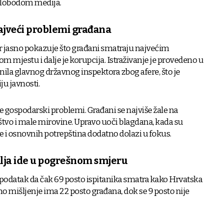
 slobodom medija.
najveći problemi građana
r jasno pokazuje što građani smatraju najvećim
 mjestu i dalje je korupcija. Istraživanje je provedeno u
nila glavnog državnog inspektora zbog afere, što je
ju javnosti.
e gospodarski problemi. Građani se najviše žale na
aštvo i male mirovine. Upravo uoči blagdana, kada su
ane i osnovnih potrepština dodatno dolazi u fokus.
lja ide u pogrešnom smjeru
podatak da čak 69 posto ispitanika smatra kako Hrvatska
o mišljenje ima 22 posto građana, dok se 9 posto nije