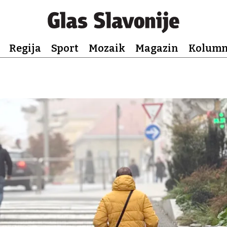
Regija
Sport
Mozaik
Magazin
Kolum