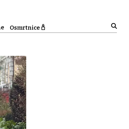
ne
Osmrtnice