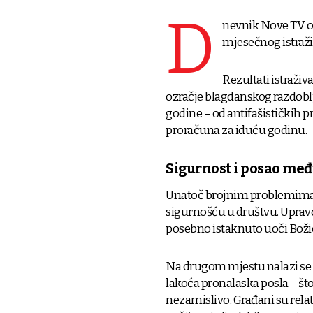
D
nevnik Nove TV ob
mjesečnog istraži
Rezultati istraživ
ozračje blagdanskog razdoblja,
godine – od antifašističkih p
proračuna za iduću godinu.
Sigurnost i posao međ
Unatoč brojnim problemima, 
sigurnošću u društvu. Upravo 
posebno istaknuto uoči Božića
Na drugom mjestu nalazi se 
lakoća pronalaska posla – što 
nezamislivo. Građani su rel