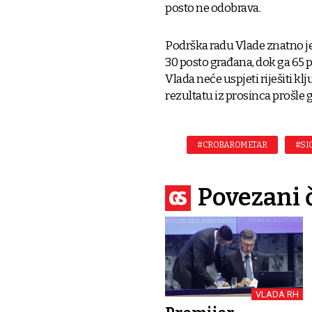
posto ne odobrava.
Podrška radu Vlade znatno j
30 posto građana, dok ga 65 p
Vlada neće uspjeti riješiti k
rezultatu iz prosinca prošle 
#CROBAROMETAR
#SI
Povezani 
VLADA RH