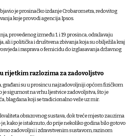
javio je prosinačko izdanje Crobarometra, redovitog
vanja koje provodi agencija Ipsos.
anja, provedenog između 1. i 19. prosinca, odražavaju
 ali i politička i društvena zbivanja koja su obilježila kraj
rosvjeda i rasprava o femicidu do izglasavanja državnog
u rijetkim razlozima za zadovoljstvo
građani su u prosincu najzadovoljniji općom fizičkom
je sigurnost na vrhu ljestvice zadovoljstva, što je
, blagdana koji se tradicionalno veže uz mir.
kvaliteta obrazovnog sustava, dok treće mjesto zauzima
je, kako je istaknuto, do prije nekoliko godina bilo gotovo
ativno zadovoljni i zdravstvenim sustavom, razinom