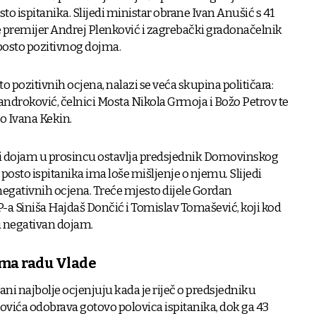
sto ispitanika. Slijedi ministar obrane Ivan Anušić s 41
le premijer Andrej Plenković i zagrebački gradonačelnik
posto pozitivnog dojma.
o pozitivnih ocjena, nalazi se veća skupina političara:
ndroković, čelnici Mosta Nikola Grmoja i Božo Petrov te
 Ivana Kekin.
iji dojam u prosincu ostavlja predsjednik Domovinskog
posto ispitanika ima loše mišljenje o njemu. Slijedi
negativnih ocjena. Treće mjesto dijele Gordan
-a Siniša Hajdaš Dončić i Tomislav Tomašević, koji kod
ju negativan dojam.
ema radu Vlade
ani najbolje ocjenjuju kada je riječ o predsjedniku
vića odobrava gotovo polovica ispitanika, dok ga 43