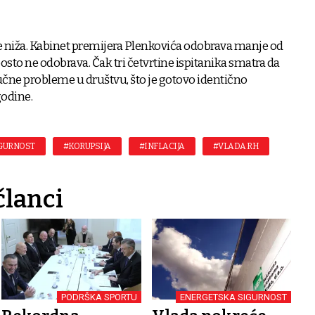
e niža. Kabinet premijera Plenkovića odobrava manje od
osto ne odobrava. Čak tri četvrtine ispitanika smatra da
ljučne probleme u društvu, što je gotovo identično
godine.
GURNOST
#KORUPSIJA
#INFLACIJA
#VLADA RH
članci
PODRŠKA SPORTU
ENERGETSKA SIGURNOST