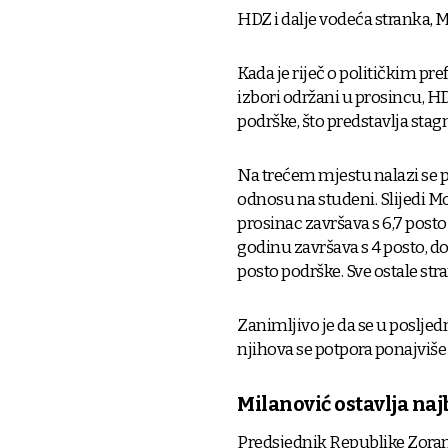
HDZ i dalje vodeća stranka, 
Kada je riječ o političkim pr
izbori održani u prosincu, HD
podrške, što predstavlja sta
Na trećem mjestu nalazi se pl
odnosu na studeni. Slijedi Mos
prosinac završava s 6,7 post
godinu završava s 4 posto, d
posto podrške. Sve ostale str
Zanimljivo je da se u posljed
njihova se potpora ponajviše
Milanović ostavlja naj
Predsjednik Republike Zoran 