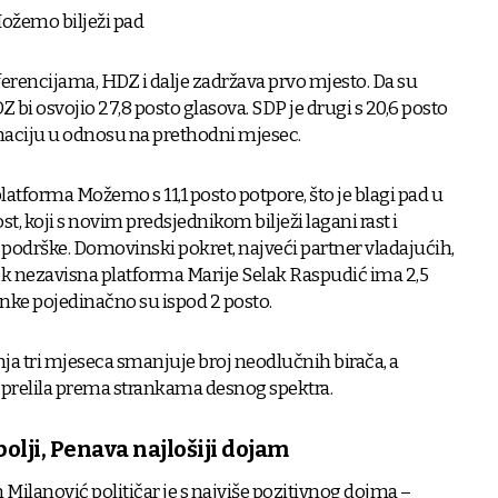
Možemo bilježi pad
eferencijama, HDZ i dalje zadržava prvo mjesto. Da su
Z bi osvojio 27,8 posto glasova. SDP je drugi s 20,6 posto
gnaciju u odnosu na prethodni mjesec.
atforma Možemo s 11,1 posto potpore, što je blagi pad u
t, koji s novim predsjednikom bilježi lagani rast i
o podrške. Domovinski pokret, najveći partner vladajućih,
ok nezavisna platforma Marije Selak Raspudić ima 2,5
anke pojedinačno su ispod 2 posto.
nja tri mjeseca smanjuje broj neodlučnih birača, a
 prelila prema strankama desnog spektra.
bolji, Penava najlošiji dojam
Milanović političar je s najviše pozitivnog dojma –