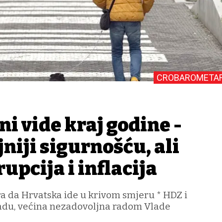
CROBAROMETA
ni vide kraj godine -
niji sigurnošću, ali
rupcija i inflacija
a da Hrvatska ide u krivom smjeru * HDZ i
adu, većina nezadovoljna radom Vlade