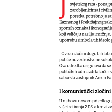
J
svjetskog rata - ponajp
zarobljenicima i civili
poretka, potrebno je san
Kaznenog i Prekršajnog zako
spornih oznaka i ikonografij
koji veličaju nasilje i mržnju
upotrebu simbola tih ideolog
- Ovi su zločini dugo bili tabu
potiče nove društvene sukobe
Ova odredba osigurava da se v
političkih odmazdi također s
saborski zastupnik Arsen Bau
I komunistički zločini
U njihovu novom prijedlogu,
više tretiranja ZDS-a kroz tzv