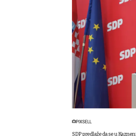
PIXSELL
SDP predlaže da se u Kazneni