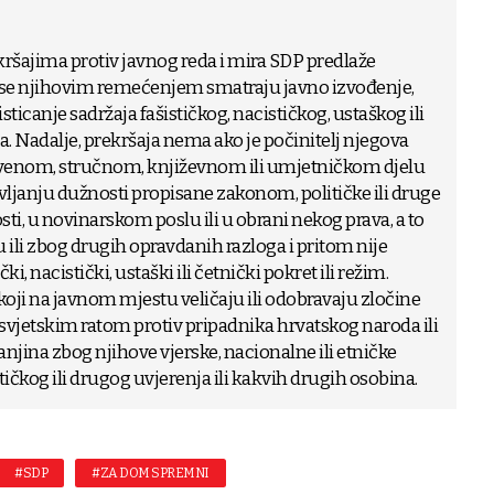
ršajima protiv javnog reda i mira SDP predlaže
se njihovim remećenjem smatraju javno izvođenje,
isticanje sadržaja fašističkog, nacističkog, ustaškog ili
a. Nadalje, prekršaja nema ako je počinitelj njegova
stvenom, stručnom, književnom ili umjetničkom djelu
bavljanju dužnosti propisane zakonom, političke ili druge
sti, u novinarskom poslu ili u obrani nekog prava, a to
 ili zbog drugih opravdanih razloga i pritom nije
ki, nacistički, ustaški ili četnički pokret ili režim.
koji na javnom mjestu veličaju ili odobravaju zločine
svjetskim ratom protiv pripadnika hrvatskog naroda ili
jina zbog njihove vjerske, nacionalne ili etničke
itičkog ili drugog uvjerenja ili kakvih drugih osobina.
#SDP
#ZA DOM SPREMNI