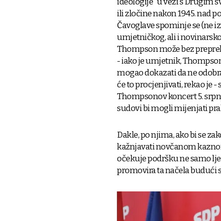
ideologije “u vezi s Drugim s
ili zločine nakon 1945. na
Čavoglave spominje se (ne iz
umjetničkog, ali i novinarskog
Thompson može bez prepreka
- iako je umjetnik, Thompson 
mogao dokazati da ne odobrav
će to procjenjivati, rekao je 
Thompsonov koncert 5. srpnja
sudovi bi mogli mijenjati pra
Dakle, po njima, ako bi se z
kažnjavati novčanom kaznom
očekuje podršku ne samo ljev
promovira ta načela budući 