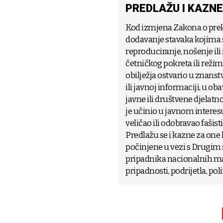
PREDLAŽU I KAZNE
Kod izmjena Zakona o prek
dodavanje stavaka kojima 
reproduciranje, nošenje ili 
četničkog pokreta ili režim
obilježja ostvario u znan
ili javnoj informaciji, u o
javne ili društvene djelatno
je učinio u javnom interesu
veličao ili odobravao fašistič
Predlažu se i kazne za one 
počinjene u vezi s Drugim 
pripadnika nacionalnih man
pripadnosti, podrijetla, pol