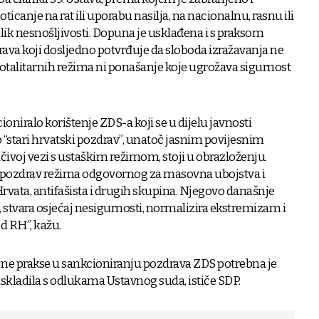
oticanje na rat ili uporabu nasilja, na nacionalnu, rasnu ili
oblik nesnošljivosti. Dopuna je usklađena i s praksom
ava koji dosljedno potvrđuje da sloboda izražavanja ne
 totalitarnih režima ni ponašanje koje ugrožava sigurnost
ioniralo korištenje ZDS-a koji se u dijelu javnosti
 “stari hrvatski pozdrav”, unatoč jasnim povijesnim
čivoj vezi s ustaškim režimom, stoji u obrazloženju.
i pozdrav režima odgovornog za masovna ubojstva i
rvata, antifašista i drugih skupina. Njegovo današnje
e, stvara osjećaj nesigurnosti, normalizira ekstremizam i
 RH”, kažu.
e prakse u sankcioniranju pozdrava ZDS potrebna je
uskladila s odlukama Ustavnog suda, ističe SDP.