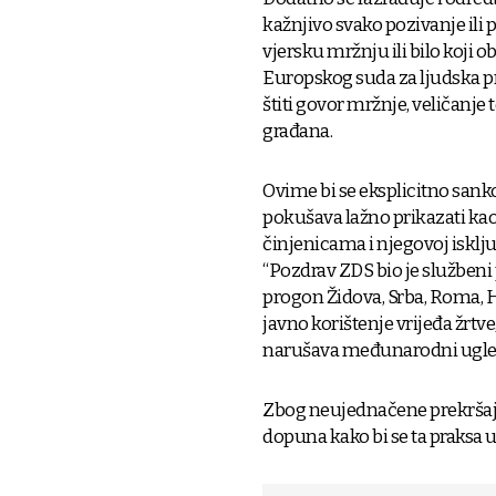
kažnjivo svako pozivanje ili p
vjersku mržnju ili bilo koji 
Europskog suda za ljudska pr
štiti govor mržnje, veličanje
građana.
Ovime bi se eksplicitno sankc
pokušava lažno prikazati kao
činjenicama i njegovoj isklju
“Pozdrav ZDS bio je služben
progon Židova, Srba, Roma, H
javno korištenje vrijeđa žrtv
narušava međunarodni ugled
Zbog neujednačene prekršajn
dopuna kako bi se ta praksa 