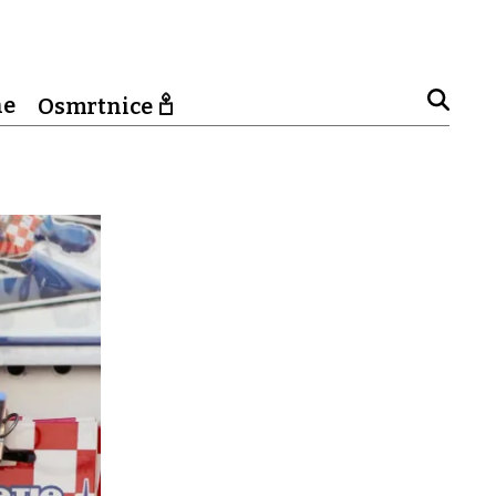
ne
Osmrtnice