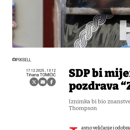
PIXSELL
SDP bi mij
17.12.2025., 13:12
Tihana TOMIČIĆ
pozdrava “
Iznimka bi bio znanstve
Thompson
avno veličanje i odobr