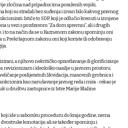
rije zločina nad pripadnicima poraženih vojski,
ma koji su stradali bez suđenja i izvan bilo kakvog pravnog
kcionirati. Ističe to SDP, koji je odlučio krenuti u izmjene
na u vezi s pozdravom “Za dom spremni”, ali i drugih
e, i to na način da se u Kaznenom zakonu spominju oni
, a u Prekršajnom zakonu oni koji koriste ili odobravaju
ija.
izirani, a njihovo nekritičko opravdavanje ili glorificiranje
, revizionizam i ideološko nasilje u javnom prostoru.
eličanje poslijeratnih likvidacija, masovnih grobnica i
ankcionira kao narušavanje javnog reda i mira - rekao je
k u društvu zastupnice iz Istre Marije Blažine.
 koji ide u saborsku proceduru do kraja godine, nema
. dvostruke konotacije, ali se također spominju i