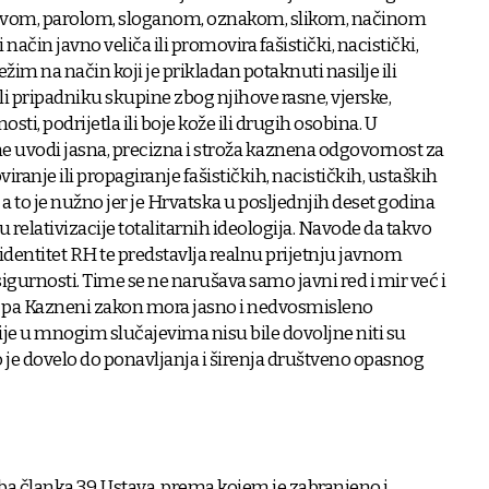
avom, parolom, sloganom, oznakom, slikom, načinom
način javno veliča ili promovira fašistički, nacistički,
 režim na način koji je prikladan potaknuti nasilje ili
li pripadniku skupine zbog njihove rasne, vjerske,
sti, podrijetla ili boje kože ili drugih osobina. U
e uvodi jasna, precizna i stroža kaznena odgovornost za
ranje ili propagiranje fašističkih, nacističkih, ustaških
, a to je nužno jer je Hrvatska u posljednjih deset godina
relativizacije totalitarnih ideologija. Navode da takvo
dentitet RH te predstavlja realnu prijetnju javnom
igurnosti. Time se ne narušava samo javni red i mir već i
 pa Kazneni zakon mora jasno i nedvosmisleno
ije u mnogim slučajevima nisu bile dovoljne niti su
o je dovelo do ponavljanja i širenja društveno opasnog
ba članka 39. Ustava, prema kojem je zabranjeno i