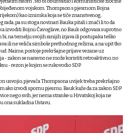
vjetskim ratom”, što bi obuhvatilo i komunističke zločine
d pobijeđenom vojskom. Thompson s pjesmom Bojna
rijekom) kao iznimka koja se tiče znanstvenog,
 rada, pa su stoga novinari Bauka pitali i znači li to da
 izvoditi Bojnu Čavoglave, no Bauk odgovara suprotno
bi, na temelju svojih ranijih izjava ili postupaka teško
a ili ne veliča simbole prethodnog režima, a na upit tko
- sud. Naime, postoje prekršajne prijave vezane uz
 - zakon se naravno ne može koristiti retroaktivno, no
ksu - rezon je kojim se rukovodio SDP.
akon usvojio, pjevača Thompsona uvijek treba prekršajno
 ako izvodi spornu pjesmu. Bauk kaže da za zakon SDP
ice nego svih, jer nema stranke u Hrvatskoj koja ne
su ona sukladna Ustavu.