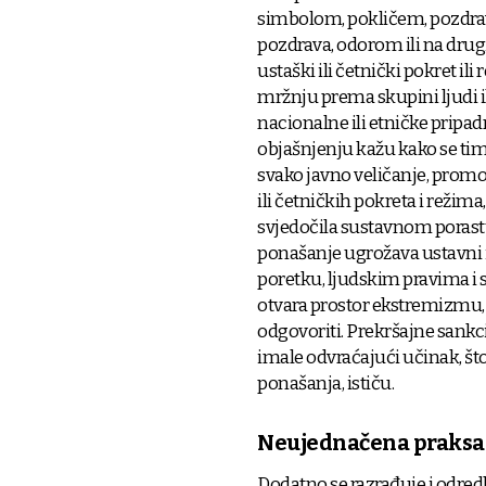
simbolom, pokličem, pozdr
pozdrava, odorom ili na drugi 
ustaški ili četnički pokret ili
mržnju prema skupini ljudi i
nacionalne ili etničke pripadno
objašnjenju kažu kako se tim
svako javno veličanje, promovi
ili četničkih pokreta i režima
svjedočila sustavnom porastu 
ponašanje ugrožava ustavni i
poretku, ljudskim pravima i s
otvara prostor ekstremizmu,
odgovoriti. Prekršajne sankc
imale odvraćajući učinak, št
ponašanja, ističu.
Neujednačena praksa
Dodatno se razrađuje i odred