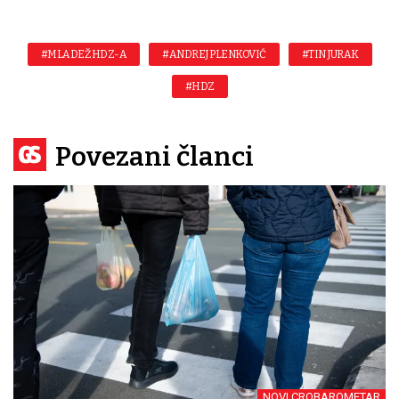
#MLADEŽ HDZ-A
#ANDREJ PLENKOVIĆ
#TIN JURAK
#HDZ
Povezani članci
NOVI CROBAROMETAR