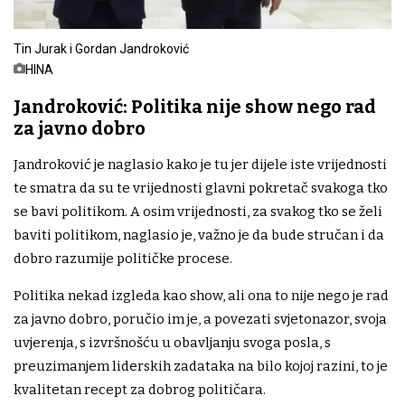
Tin Jurak i Gordan Jandroković
HINA
Jandroković: Politika nije show nego rad
za javno dobro
Jandroković je naglasio kako je tu jer dijele iste vrijednosti
te smatra da su te vrijednosti glavni pokretač svakoga tko
se bavi politikom. A osim vrijednosti, za svakog tko se želi
baviti politikom, naglasio je, važno je da bude stručan i da
dobro razumije političke procese.
Politika nekad izgleda kao show, ali ona to nije nego je rad
za javno dobro, poručio im je, a povezati svjetonazor, svoja
uvjerenja, s izvršnošću u obavljanju svoga posla, s
preuzimanjem liderskih zadataka na bilo kojoj razini, to je
kvalitetan recept za dobrog političara.