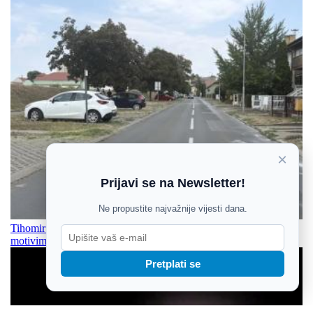
×
Prijavi se na Newsletter!
Ne propustite najvažnije vijesti dana.
Tihomir Pejin povodom jutrošnjeg napada: Ne želim špekulirati o
motivima napada. Sve je OK, idemo dalje raditi
Pretplati se