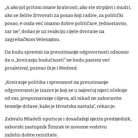
„A ako još pritom imate hrabrosti, ako ste strpljivi i mudri,
ako se želite žrtvovati za posao koji radite, za politički
posao, e onda već imamo dobre političare. Jednostavno,
zar ne”, dodao je uz reakciju cijele dvorane na
zagrebačkom Velesajmu.
Da budu spremni na preuzimanje odgovornosti odnosno
da u „kreiranju budućnosti” ne budu pasivni već
proaktivni, pozvao ih je i Medved.
„Kreiranje politika i spremnost na preuzimanje
odgovornosti je izazov je koji se u najvećoj mjeri očekuje
od vas, prepoznavanje ciljeva, ali nikad ne zaboravite
temelje države, kako je Hrvatska nastala”, rekao je.
Zahvalu Mladeži uputio je i dosadašnji njezin predsjednik,
saborski zastupnik Šimrak te novome vodstvu
zaželio dobre rezultate.