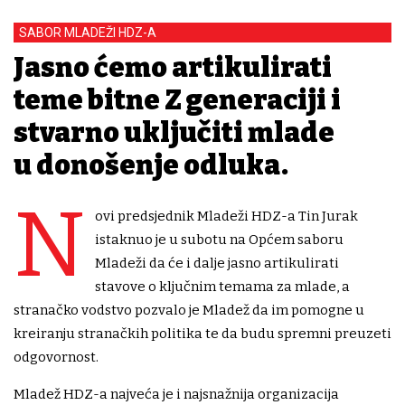
SABOR MLADEŽI HDZ-A
Jasno ćemo artikulirati
teme bitne Z generaciji i
stvarno uključiti mlade
u donošenje odluka.
N
ovi predsjednik Mladeži HDZ-a Tin Jurak
istaknuo je u subotu na Općem saboru
Mladeži da će i dalje jasno artikulirati
stavove o ključnim temama za mlade, a
stranačko vodstvo pozvalo je Mladež da im pomogne u
kreiranju stranačkih politika te da budu spremni preuzeti
odgovornost.
Mladež HDZ-a najveća je i najsnažnija organizacija