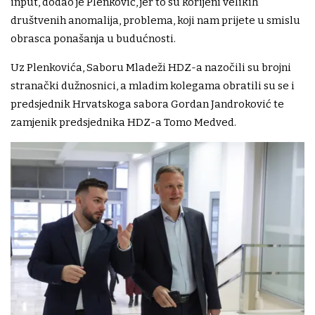
input, dodao je Plenković, jer to su korijeni velikih
društvenih anomalija, problema, koji nam prijete u smislu
obrasca ponašanja u budućnosti.
Uz Plenkovića, Saboru Mladeži HDZ-a nazočili su brojni
stranački dužnosnici, a mladim kolegama obratili su se i
predsjednik Hrvatskoga sabora Gordan Jandroković te
zamjenik predsjednika HDZ-a Tomo Medved.