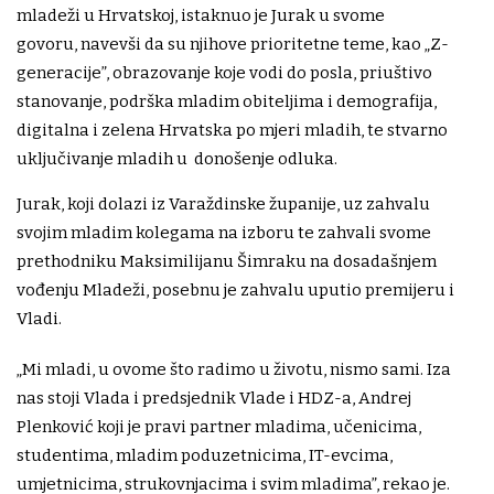
mladeži u Hrvatskoj, istaknuo je Jurak u svome
govoru, navevši da su njihove prioritetne teme, kao „Z-
generacije”, obrazovanje koje vodi do posla, priuštivo
stanovanje, podrška mladim obiteljima i demografija,
digitalna i zelena Hrvatska po mjeri mladih, te stvarno
uključivanje mladih u donošenje odluka.
Jurak, koji dolazi iz Varaždinske županije, uz zahvalu
svojim mladim kolegama na izboru te zahvali svome
prethodniku Maksimilijanu Šimraku na dosadašnjem
vođenju Mladeži, posebnu je zahvalu uputio premijeru i
Vladi.
„Mi mladi, u ovome što radimo u životu, nismo sami. Iza
nas stoji Vlada i predsjednik Vlade i HDZ-a, Andrej
Plenković koji je pravi partner mladima, učenicima,
studentima, mladim poduzetnicima, IT-evcima,
umjetnicima, strukovnjacima i svim mladima”, rekao je.