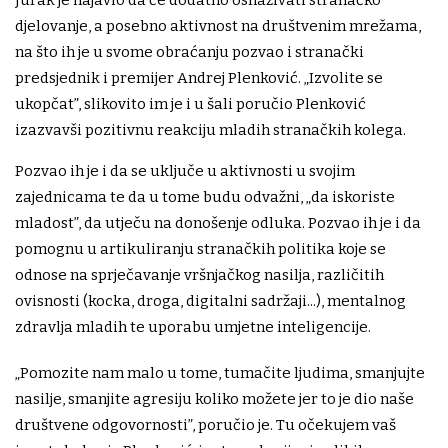
djelovanje, a posebno aktivnost na društvenim mrežama,
na što ih je u svome obraćanju pozvao i stranački
predsjednik i premijer Andrej Plenković. „Izvolite se
ukopčat”, slikovito im je i u šali poručio Plenković
izazvavši pozitivnu reakciju mladih stranačkih kolega.
Pozvao ih je i da se uključe u aktivnosti u svojim
zajednicama te da u tome budu odvažni, „da iskoriste
mladost”, da utječu na donošenje odluka. Pozvao ih je i da
pomognu u artikuliranju stranačkih politika koje se
odnose na sprječavanje vršnjačkog nasilja, različitih
ovisnosti (kocka, droga, digitalni sadržaji...), mentalnog
zdravlja mladih te uporabu umjetne inteligencije.
„Pomozite nam malo u tome, tumačite ljudima, smanjujte
nasilje, smanjite agresiju koliko možete jer to je dio naše
društvene odgovornosti”, poručio je. Tu očekujem vaš