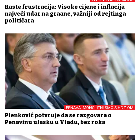
Raste frustracija: Visoke cijene i inflacija
najveći udar na građane, važniji od rejtinga
političara
PENAVA: MONOLITNI SMO S HDZ-OM
Plenković potvrđuje da se razgovara o
Penavinu ulasku u Vladu, bez roka