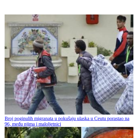
Broj poginulih migranata u pokušaju ulaska u Ceutu porastao na
96, među njima i maloljetnici