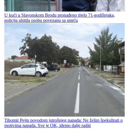
U kući u Slavonskom Brodu pronađeno tijelo 71-godišnjaka,
policija uhitila osobu povezanu sa smrću
Tihomir Pejin povodom jutrošnjeg napada: Ne želim špekulirati o
motivima napada. Sve je OK, idemo dalje raditi