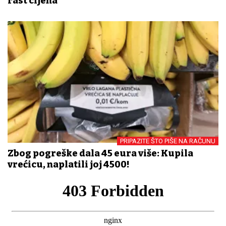
rast cijena
PRIPAZITE ŠTO PIŠE NA RAČUNU
Zbog pogreške dala 45 eura više: Kupila
vrećicu, naplatili joj 4500!