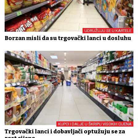
UDRUŽUJU SE U KARTELE
Borzan misli da su trgovački lanci u dosluhu
KUPCI I DALJE U ŠKRIPU VISOKIH CIJENA
Trgovački lanci i dobavljači optužuju se za