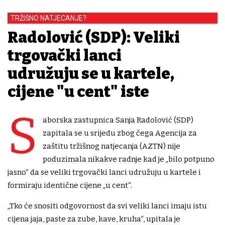
TRŽIŠNO NATJECANJE?
Radolović (SDP): Veliki
trgovački lanci
udružuju se u kartele,
cijene "u cent" iste
S
aborska zastupnica Sanja Radolović (SDP)
zapitala se u srijedu zbog čega Agencija za
zaštitu tržišnog natjecanja (AZTN) nije
poduzimala nikakve radnje kad je „bilo potpuno
jasno“ da se veliki trgovački lanci udružuju u kartele i
formiraju identične cijene „u cent“.
„Tko će snositi odgovornost da svi veliki lanci imaju istu
cijena jaja, paste za zube, kave, kruha“, upitala je