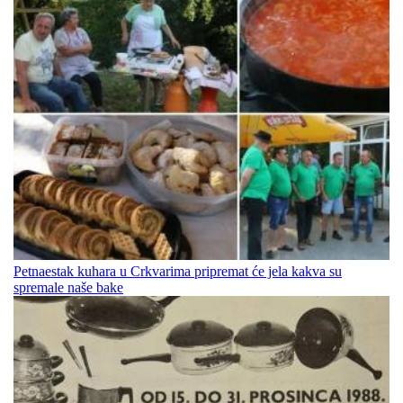
Petnaestak kuhara u Crkvarima pripremat će jela kakva su
spremale naše bake