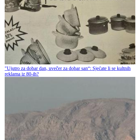
"Ujutro za dobar dan, uvečer za dobar san“: Sjećate li se kultnih
reklama iz 80-ih?