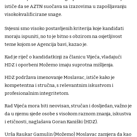
ističe da se AZTN suočava sa izazovima u zapošljavanju
visokokvalificirane snage.
Svjesni smo visoko postavljenih kriterija koje kandidati
moraju ispuniti, no to je bitno s obzirom na osjetljivost
teme kojom se Agencija bavi, kazao je.
Kad je riječ o kandidatkinji za članicu Vijeća, vladajući
HDZ i oporbeni Možemo imaju suprotna mišljenja.
HDZ podržava imenovanje Moslavac, ističe kako je
kompetentna i stručna, s relevantnim iskustvom i
profesionalnim integritetom.
Rad Vijeća mora biti neovisan, stručan i dosljedan, važno je
da u njemu sjede osobe s visokom raznom znanja, iskustva
i etičnosti, naglašava Goran Kaniški (HDZ).
Urša Raukar Gamulin (Možemo) Moslavac zamjera da kao