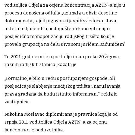
voditeljica Odjela za ocjenu koncentracija AZTN-a nije u
procesu donošena odluka „uzimala u obzir desetine
dokumenata, tajnih ugovora i javnih svjedočanstava
aktera uključenih u nedopuštenu koncentraciju i
posljedično monopolizaciju radijskog tržišta koju je
provela grupacija na čelu s Ivanom Jurićem Kaćunićem".
Te 2021. godine on je u portfelju imao preko 20 žigova
raznih radijskih stanica, kazala je.
„Formalno je bilo u redu s postupanjem gospođe, ali
posljedica je slabljenje medijskog tržišta i narušavanja
prava građana da budu istinito informirani“, rekla je
zastupnica.
Nikolina Moslavac diplomirana je pravnica koja je od
srpnja 2011. voditeljica Odjela AZTN-a za ocjenu
koncentracije poduzetnika.