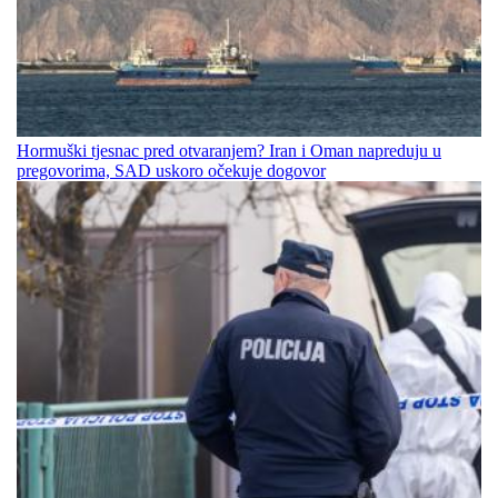
Hormuški tjesnac pred otvaranjem? Iran i Oman napreduju u
pregovorima, SAD uskoro očekuje dogovor