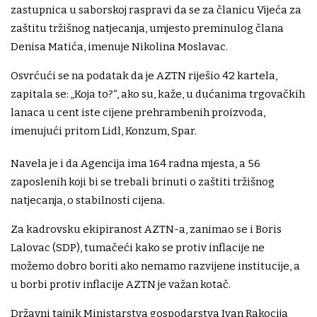
zastupnica u saborskoj raspravi da se za članicu Vijeća za
zaštitu tržišnog natjecanja, umjesto preminulog člana
Denisa Matića, imenuje Nikolina Moslavac.
Osvrćući se na podatak da je AZTN riješio 42 kartela,
zapitala se: „Koja to?“, ako su, kaže, u dućanima trgovačkih
lanaca u cent iste cijene prehrambenih proizvoda,
imenujući pritom Lidl, Konzum, Spar.
Navela je i da Agencija ima 164 radna mjesta, a 56
zaposlenih koji bi se trebali brinuti o zaštiti tržišnog
natjecanja, o stabilnosti cijena.
Za kadrovsku ekipiranost AZTN-a, zanimao se i Boris
Lalovac (SDP), tumačeći kako se protiv inflacije ne
možemo dobro boriti ako nemamo razvijene institucije, a
u borbi protiv inflacije AZTN je važan kotač.
Državni tajnik Ministarstva gospodarstva Ivan Rakocija