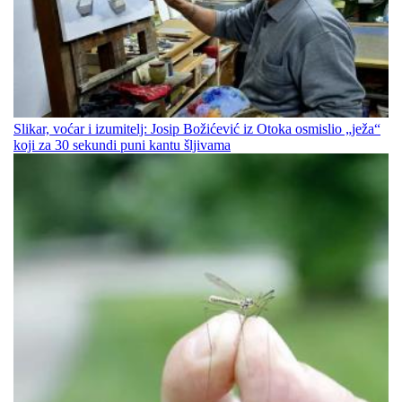
Slikar, voćar i izumitelj: Josip Božićević iz Otoka osmislio „ježa“
koji za 30 sekundi puni kantu šljivama