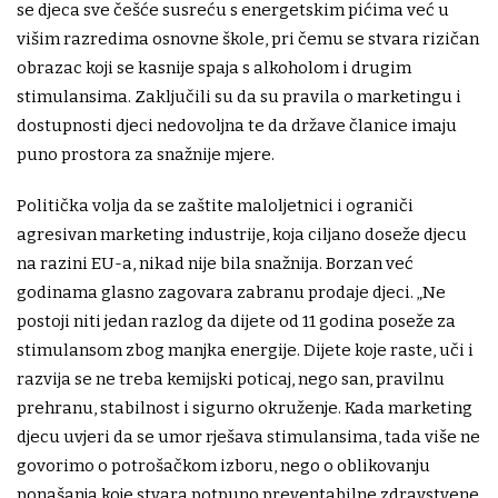
se djeca sve češće susreću s energetskim pićima već u
višim razredima osnovne škole, pri čemu se stvara rizičan
obrazac koji se kasnije spaja s alkoholom i drugim
stimulansima. Zaključili su da su pravila o marketingu i
dostupnosti djeci nedovoljna te da države članice imaju
puno prostora za snažnije mjere.
Politička volja da se zaštite maloljetnici i ograniči
agresivan marketing industrije, koja ciljano doseže djecu
na razini EU-a, nikad nije bila snažnija. Borzan već
godinama glasno zagovara zabranu prodaje djeci. „Ne
postoji niti jedan razlog da dijete od 11 godina poseže za
stimulansom zbog manjka energije. Dijete koje raste, uči i
razvija se ne treba kemijski poticaj, nego san, pravilnu
prehranu, stabilnost i sigurno okruženje. Kada marketing
djecu uvjeri da se umor rješava stimulansima, tada više ne
govorimo o potrošačkom izboru, nego o oblikovanju
ponašanja koje stvara potpuno preventabilne zdravstvene