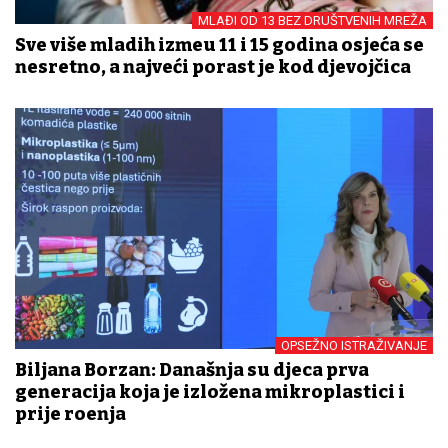
MLAĐI OD 13 BEZ DRUŠTVENIH MREŽA
Sve više mladih između 11 i 15 godina osjeća se
nesretno, a najveći porast je kod djevojčica
OPSEŽNO ISTRAŽIVANJE
Biljana Borzan: Današnja su djeca prva
generacija koja je izložena mikroplastici i
prije rođenja