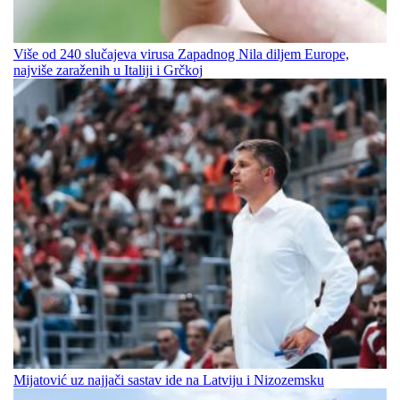
Više od 240 slučajeva virusa Zapadnog Nila diljem Europe,
najviše zaraženih u Italiji i Grčkoj
Mijatović uz najjači sastav ide na Latviju i Nizozemsku