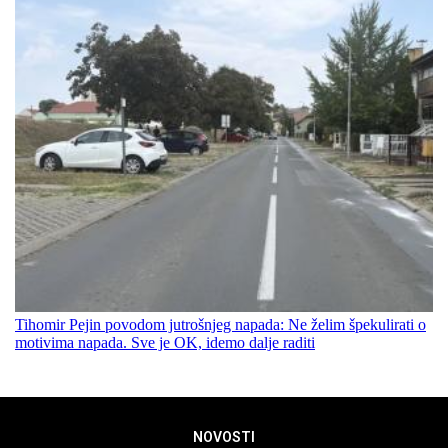
Tihomir Pejin povodom jutrošnjeg napada: Ne želim špekulirati o
motivima napada. Sve je OK, idemo dalje raditi
NOVOSTI