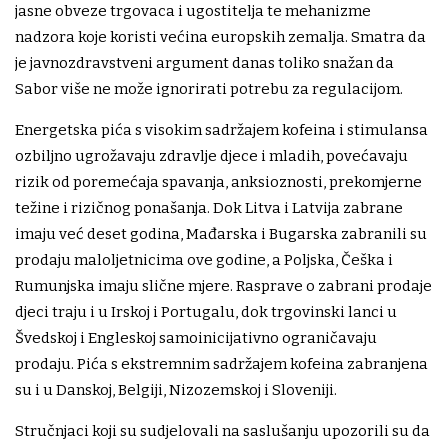
jasne obveze trgovaca i ugostitelja te mehanizme
nadzora koje koristi većina europskih zemalja. Smatra da
je javnozdravstveni argument danas toliko snažan da
Sabor više ne može ignorirati potrebu za regulacijom.
Energetska pića s visokim sadržajem kofeina i stimulansa
ozbiljno ugrožavaju zdravlje djece i mladih, povećavaju
rizik od poremećaja spavanja, anksioznosti, prekomjerne
težine i rizičnog ponašanja. Dok Litva i Latvija zabrane
imaju već deset godina, Mađarska i Bugarska zabranili su
prodaju maloljetnicima ove godine, a Poljska, Češka i
Rumunjska imaju slične mjere. Rasprave o zabrani prodaje
djeci traju i u Irskoj i Portugalu, dok trgovinski lanci u
Švedskoj i Engleskoj samoinicijativno ograničavaju
prodaju. Pića s ekstremnim sadržajem kofeina zabranjena
su i u Danskoj, Belgiji, Nizozemskoj i Sloveniji.
Stručnjaci koji su sudjelovali na saslušanju upozorili su da