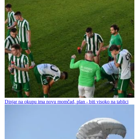
Dinjar na okupu ima novu momčad, plan - biti visoko na tablici