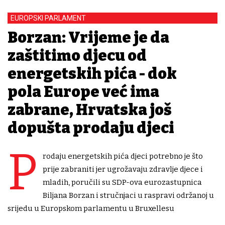
EUROPSKI PARLAMENT
Borzan: Vrijeme je da
zaštitimo djecu od
energetskih pića - dok
pola Europe već ima
zabrane, Hrvatska još
dopušta prodaju djeci
P
rodaju energetskih pića djeci potrebno je što
prije zabraniti jer ugrožavaju zdravlje djece i
mladih, poručili su SDP-ova eurozastupnica
Biljana Borzan i stručnjaci u raspravi održanoj u
srijedu u Europskom parlamentu u Bruxellesu