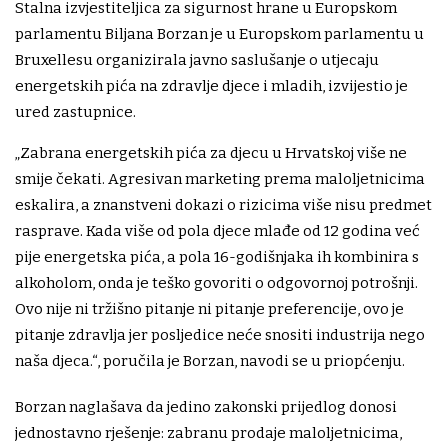
Stalna izvjestiteljica za sigurnost hrane u Europskom
parlamentu Biljana Borzan je u Europskom parlamentu u
Bruxellesu organizirala javno saslušanje o utjecaju
energetskih pića na zdravlje djece i mladih, izvijestio je
ured zastupnice.
„Zabrana energetskih pića za djecu u Hrvatskoj više ne
smije čekati. Agresivan marketing prema maloljetnicima
eskalira, a znanstveni dokazi o rizicima više nisu predmet
rasprave. Kada više od pola djece mlađe od 12 godina već
pije energetska pića, a pola 16-godišnjaka ih kombinira s
alkoholom, onda je teško govoriti o odgovornoj potrošnji.
Ovo nije ni tržišno pitanje ni pitanje preferencije, ovo je
pitanje zdravlja jer posljedice neće snositi industrija nego
naša djeca.“, poručila je Borzan, navodi se u priopćenju.
Borzan naglašava da jedino zakonski prijedlog donosi
jednostavno rješenje: zabranu prodaje maloljetnicima,