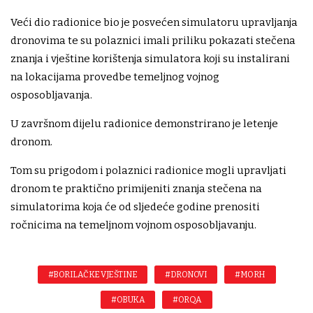
Veći dio radionice bio je posvećen simulatoru upravljanja
dronovima te su polaznici imali priliku pokazati stečena
znanja i vještine korištenja simulatora koji su instalirani
na lokacijama provedbe temeljnog vojnog
osposobljavanja.
U završnom dijelu radionice demonstrirano je letenje
dronom.
Tom su prigodom i polaznici radionice mogli upravljati
dronom te praktično primijeniti znanja stečena na
simulatorima koja će od sljedeće godine prenositi
ročnicima na temeljnom vojnom osposobljavanju.
#BORILAČKE VJEŠTINE
#DRONOVI
#MORH
#OBUKA
#ORQA