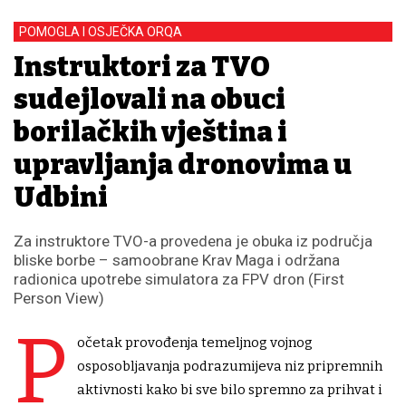
POMOGLA I OSJEČKA ORQA
Instruktori za TVO
sudejlovali na obuci
borilačkih vještina i
upravljanja dronovima u
Udbini
Za instruktore TVO-a provedena je obuka iz područja
bliske borbe – samoobrane Krav Maga i održana
radionica upotrebe simulatora za FPV dron (First
Person View)
P
očetak provođenja temeljnog vojnog
osposobljavanja podrazumijeva niz pripremnih
aktivnosti kako bi sve bilo spremno za prihvat i