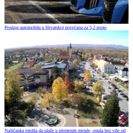
Prodaja automobila u Hrvatskoj povećana za 5,2 posto
Našičanka mislila da ulaže u plemenite metale, ostala bez više od