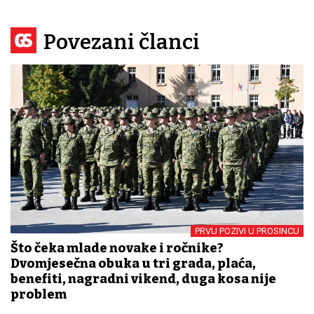
Povezani članci
PRVU POZIVI U PROSINCU
Što čeka mlade novake i ročnike?
Dvomjesečna obuka u tri grada, plaća,
benefiti, nagradni vikend, duga kosa nije
problem