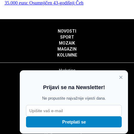
35.000 eura: Osumnjičen 43-godišnji Čeh
NOVOSTI
SPORT
MOZAIK
MAGAZIN
KOLUMNE
Marketing
×
Politika privatnosti
Politika kolačića
Prijavi se na Newsletter!
Impressum
Pravila prenošenja sadržaja
Ne propustite najvažnije vijesti dana.
Pravila komentiranja
Agroglas
Pretplati se
Copyright © Glas Slavonije 2024.