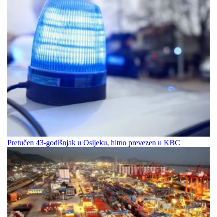
Pretučen 43-godišnjak u Osijeku, hitno prevezen u KBC