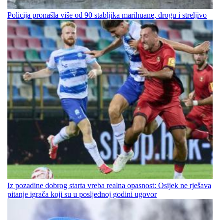
Policija pronašla više od 90 stabljika marihuane, drogu i streljivo
Iz pozadine dobrog starta vreba realna opasnost: Osijek ne rješava
pitanje igrača koji su u posljednoj godini ugovor