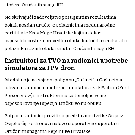
stožera Oružanih snaga RH.
Ne skrivajući zadovoljstvo postignutim rezultatima,
bojnik Bogdan uručio je polaznicima međunarodne
certifikate Krav Mage Hrvatske koji su dokaz
osposobljenosti za provedbu obuke budućih ročnika, ali i
polaznika raznih obuka unutar Oružanih snaga RH.
Instruktori za TVO na radionici upotrebe
simulatora za FPV dron
Istodobno je na vojnom poligonu „Gašinci“ u Gašincima
održana radionica upotrebe simulatora za FPV dron (First
Person View) s instruktorima za temeljno vojno
osposobljavanje i specijalističku vojnu obuku.
Potporu radionici pružili su predstavnici tvrtke Orqa iz
Osijeka čiji se dronovi nalaze u operativnoj uporabi u
Oružanim snagama Republike Hrvatske.