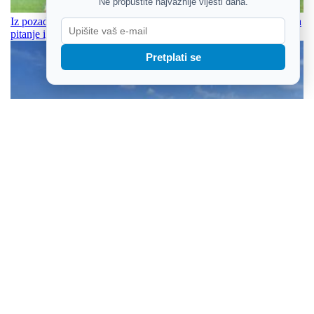
Ne propustite najvažnije vijesti dana.
Iz pozadine dobrog starta vreba realna opasnost: Osijek ne rješava
pitanje igrača koji su u posljednoj godini ugovor
Pretplati se
Italija uvela najviše zdravstveno upozorenje, Dunav na rekordno
niskim razinama