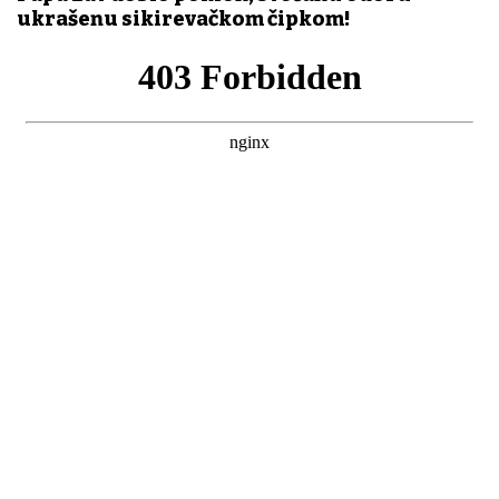
ukrašenu sikirevačkom čipkom!