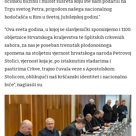
očinsku blizinu i milost susreta koju ste nam podarili na
Trgu svetog Petra, prigodom našega nacionalnog
hodočašća u Rim u Svetoj, Jubilejskoj godini.”
"Ova sveta godina, u kojoj se slavljenički spominjemo i 1100.
obljetnice Hrvatskoga kraljevstva te Splitskih crkvenih
sabora, za nas je poseban trenutak plodonosnoga
spomena na stoljetnu vjernost hrvatskoga naroda Petrovoj
Stolici, vjernost koja je, po istaknutim vladarima i
pastirima Crkve, trajno čuvala veze s Apostolskom
Stolicom, oblikujući naš kršćanski identitet i nacionalno
biće", naglasili su.