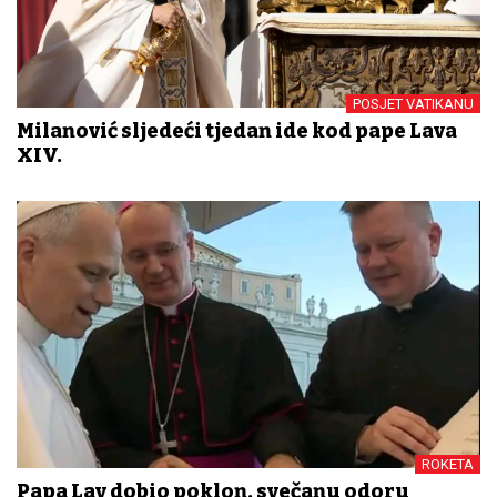
POSJET VATIKANU
Milanović sljedeći tjedan ide kod pape Lava
XIV.
ROKETA
Papa Lav dobio poklon, svečanu odoru