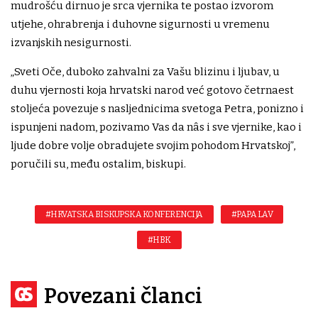
mudrošću dirnuo je srca vjernika te postao izvorom
utjehe, ohrabrenja i duhovne sigurnosti u vremenu
izvanjskih nesigurnosti.
„Sveti Oče, duboko zahvalni za Vašu blizinu i ljubav, u
duhu vjernosti koja hrvatski narod već gotovo četrnaest
stoljeća povezuje s nasljednicima svetoga Petra, ponizno i
ispunjeni nadom, pozivamo Vas da nâs i sve vjernike, kao i
ljude dobre volje obradujete svojim pohodom Hrvatskoj”,
poručili su, među ostalim, biskupi.
#HRVATSKA BISKUPSKA KONFERENCIJA
#PAPA LAV
#HBK
Povezani članci