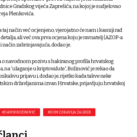
nice Gradskog vijeća Zaprešića, na kojoj je sudjelovao
eja Plenkovića.
 taj način već ocjenjeno, vjerojatno će nam i kasniji rad
detalja, ali već ova prva ocjena koju je ravnatelj (AZOP-a
i način zabrinjavajuća, dodao je.
 o navodnom pozivu s hakiranog profila hrvatskog
 na 'ulaganje u kriptovalute', Božinović je rekao da
 nikakvu prijavu i, dodao je, rijetko kada takve neke
atskim državljanima izvan Hrvatske, prijavljuju hrvatskoj
#DAVOR BOŽINOVIĆ
#DOM ZDRAVLJA ZAGREB
članci