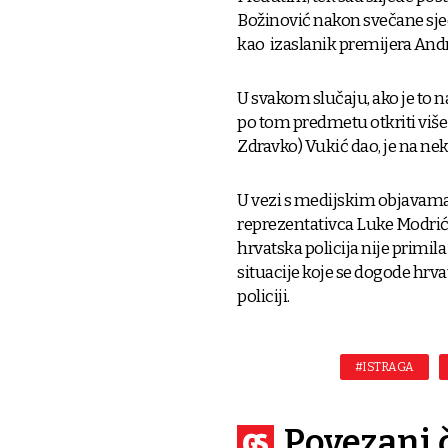
Božinović nakon svečane sjed
kao izaslanik premijera Andr
U svakom slučaju, ako je to na
po tom predmetu otkriti više 
Zdravko) Vukić dao, je na nek
U vezi s medijskim objavama
reprezentativca Luke Modrića,
hrvatska policija nije primila
situacije koje se dogode hrv
policiji.
#ISTRAGA
Povezani 