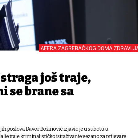
AFERA ZAGREBAČKOG DOMA ZDRAVLJ
straga još traje,
i se brane sa
jih poslova Davor Božinović izjavio je u subotu u
alje traje kriminalističko istraživanje vezano za prijevare