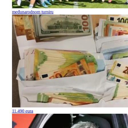
međunarodnom turniru
11.490 eura