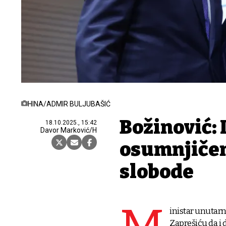
HINA/ADMIR BULJUBAŠIĆ
Božinović: I
18.10.2025., 15:42
Davor Marković/H
osumnjičen
slobode
inistar unutarn
Zaprešiću da i d