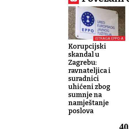
ISTRAGA EPPO-A
Korupcijski
skandal u
Zagrebu:
ravnateljica i
suradnici
uhićeni zbog
sumnje na
namještanje
poslova