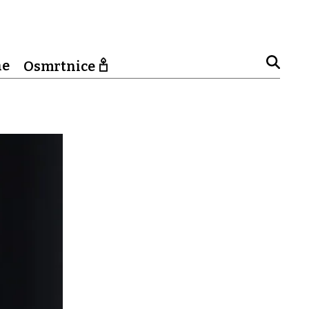
ne
Osmrtnice