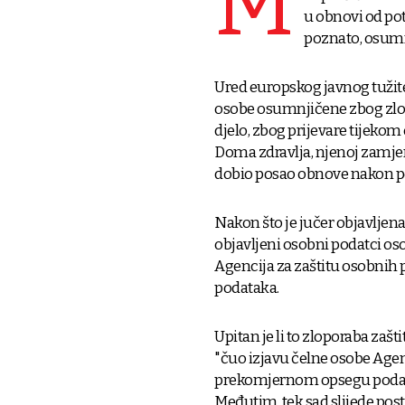
M
u obnovi od pot
poznato, osumn
Ured europskog javnog tužite
osobe osumnjičene zbog zloup
djelo, zbog prijevare tijekom
Doma zdravlja, njenoj zamjeni
dobio posao obnove nakon p
Nakon što je jučer objavljena
objavljeni osobni podatci oso
Agencija za zaštitu osobnih 
podataka.
Upitan je li to zloporaba zaš
"čuo izjavu čelne osobe Agenc
prekomjernom opsegu podatak
Međutim, tek sad slijede pos