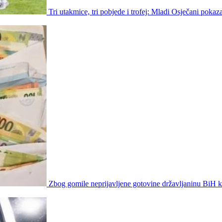
Tri utakmice, tri pobjede i trofej: Mladi Osječani pokaz
Zbog gomile neprijavljene gotovine državljaninu BiH 