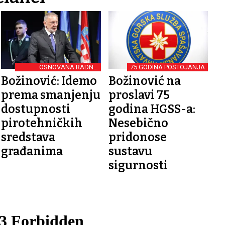
OSNOVANA RADNA
75 GODINA POSTOJANJA
SKUPINA
Božinović: Idemo
Božinović na
prema smanjenju
proslavi 75
dostupnosti
godina HGSS-a:
pirotehničkih
Nesebično
sredstava
pridonose
građanima
sustavu
sigurnosti