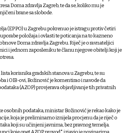
resa Doma zdravlja Zagreb, te da se, koliko mu je
jičeni brane sa slobode.
lja (EPPO) u Zagrebu pokrenuo je istragu protiv četiri
orabe položaja i ovlasti te poticanja na to kazneno
 obnove Doma zdravlja Zagrebu. Riječ je o ravnateljici
ci i jednom zaposleniku te članu njegove obitelji koji je
otresa.
 lista korisnika gradskih stanova u Zagrebu, te su
ba i OIB-ovi, Božinović je komentirao i navode da
podataka (AZOP) provjerava objavljivanje tih privatnih
tite osobnih podataka, ministar Božinović je rekao kako je
ije, koja je preliminarno iznijela procjenu da je riječ o
a koji su učinjeni javnima, bez pravnog temelja.
tupci koje opet AZOP provod", izjavio je novinarima