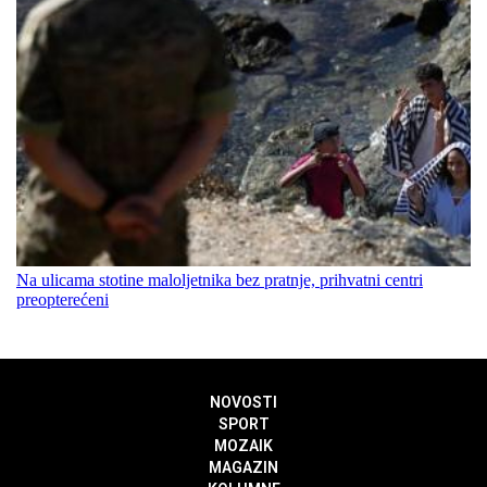
Na ulicama stotine maloljetnika bez pratnje, prihvatni centri
preopterećeni
NOVOSTI
SPORT
MOZAIK
MAGAZIN