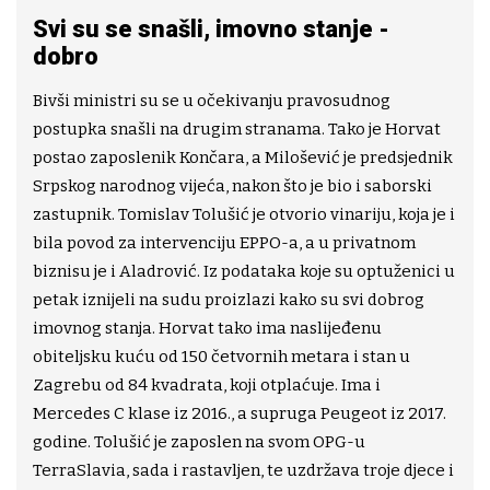
Svi su se snašli, imovno stanje -
dobro
Bivši ministri su se u očekivanju pravosudnog
postupka snašli na drugim stranama. Tako je Horvat
postao zaposlenik Končara, a Milošević je predsjednik
Srpskog narodnog vijeća, nakon što je bio i saborski
zastupnik. Tomislav Tolušić je otvorio vinariju, koja je i
bila povod za intervenciju EPPO-a, a u privatnom
biznisu je i Aladrović. Iz podataka koje su optuženici u
petak iznijeli na sudu proizlazi kako su svi dobrog
imovnog stanja. Horvat tako ima naslijeđenu
obiteljsku kuću od 150 četvornih metara i stan u
Zagrebu od 84 kvadrata, koji otplaćuje. Ima i
Mercedes C klase iz 2016., a supruga Peugeot iz 2017.
godine. Tolušić je zaposlen na svom OPG-u
TerraSlavia, sada i rastavljen, te uzdržava troje djece i