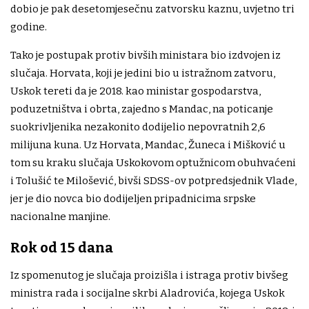
dobio je pak desetomjesečnu zatvorsku kaznu, uvjetno tri
godine.
Tako je postupak protiv bivših ministara bio izdvojen iz
slučaja. Horvata, koji je jedini bio u istražnom zatvoru,
Uskok tereti da je 2018. kao ministar gospodarstva,
poduzetništva i obrta, zajedno s Mandac, na poticanje
suokrivljenika nezakonito dodijelio nepovratnih 2,6
milijuna kuna. Uz Horvata, Mandac, Žuneca i Mišković u
tom su kraku slučaja Uskokovom optužnicom obuhvaćeni
i Tolušić te Milošević, bivši SDSS-ov potpredsjednik Vlade,
jer je dio novca bio dodijeljen pripadnicima srpske
nacionalne manjine.
Rok od 15 dana
Iz spomenutog je slučaja proizišla i istraga protiv bivšeg
ministra rada i socijalne skrbi Aladrovića, kojega Uskok