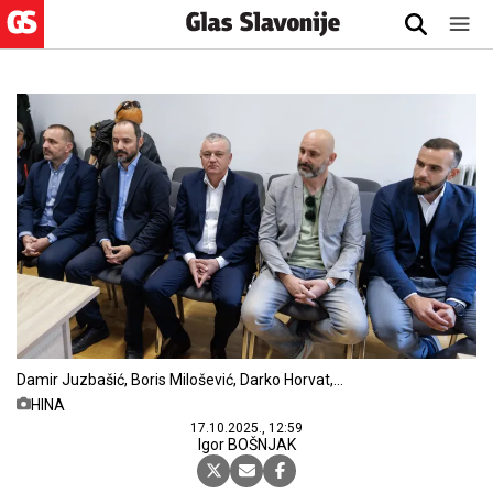
Damir Juzbašić, Boris Milošević, Darko Horvat,
Tomislav Tolušić, Josip Aladrović
HINA
17.10.2025., 12:59
Igor BOŠNJAK