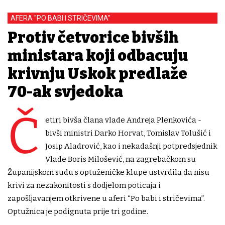
AFERA "PO BABI I STRIČEVIMA"
Protiv četvorice bivših
ministara koji odbacuju
krivnju Uskok predlaže
70-ak svjedoka
Č
etiri bivša člana vlade Andreja Plenkovića -
bivši ministri Darko Horvat, Tomislav Tolušić i
Josip Aladrović, kao i nekadašnji potpredsjednik
Vlade Boris Milošević, na zagrebačkom su
Županijskom sudu s optuženičke klupe ustvrdila da nisu
krivi za nezakonitosti s dodjelom poticaja i
zapošljavanjem otkrivene u aferi “Po babi i stričevima”.
Optužnica je podignuta prije tri godine.