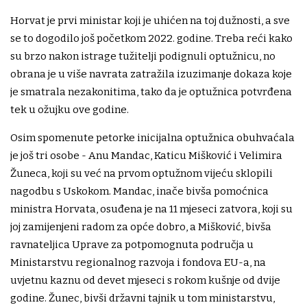
Horvat je prvi ministar koji je uhićen na toj dužnosti, a sve
se to dogodilo još početkom 2022. godine. Treba reći kako
su brzo nakon istrage tužitelji podignuli optužnicu, no
obrana je u više navrata zatražila izuzimanje dokaza koje
je smatrala nezakonitima, tako da je optužnica potvrđena
tek u ožujku ove godine.
Osim spomenute petorke inicijalna optužnica obuhvaćala
je još tri osobe - Anu Mandac, Katicu Mišković i Velimira
Žuneca, koji su već na prvom optužnom vijeću sklopili
nagodbu s Uskokom. Mandac, inače bivša pomoćnica
ministra Horvata, osuđena je na 11 mjeseci zatvora, koji su
joj zamijenjeni radom za opće dobro, a Mišković, bivša
ravnateljica Uprave za potpomognuta područja u
Ministarstvu regionalnog razvoja i fondova EU-a, na
uvjetnu kaznu od devet mjeseci s rokom kušnje od dvije
godine. Žunec, bivši državni tajnik u tom ministarstvu,