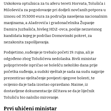
Uskokova optužnica za tu aferu tereti Horvata, Tolušića i
Miloševića za pogodovanje pri dodjeli novčanih potpora u
iznosu od 353.000 eura za područja naseljena nacionalnim
manjinama, a Aladrovića i gradonačelnika Županje
Damira Juzbašića, bivšeg HDZ-ovca, poslije nezavisnog
kandidata kojeg je podržao Domovinski pokret, za
nezakonita zapošljavanja.
Podsjetimo, suđenje je trebalo početi 19. rujna, ali je
odgođeno zbog Tolušićeva nedolaska. Bivši ministar
poljoprivrede ispričao se bolešću nekoliko dana prije
početka suđenja, a sudski vještak je sada na sudu najprije
prezentirao vještačenje povijesti njegove bolesti, te
ocijenio da je tada izostao opravdano. Naime, iz
dostavljene dokumentacije iščitava se da je liječnik
Tolušiću bio naložio mirovanje.
Prvi uhićeni ministar