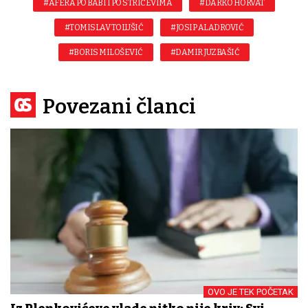
#AFERA PO BABI I PO STRIČEVIMA
#DARKO HORVAT
#TOMISLAV TOLUŠIĆ
#JOSIP ALADROVIĆ
#BORIS MILOŠEVIĆ
#DAMIR JUZBAŠIĆ
Povezani članci
OVO JE TEK POČETAK