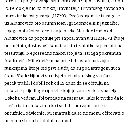
tereti za pogodovanje prilikom dvaju zapošljavanja, 2018. i
2019., dok je bio na funkciji ravnatelja Hrvatskog zavoda za
mirovinsko osiguranje (HZMO). Proširenjem te istrage je
uz Aladrovića bio osumnjičen i gradonačelnik Juzbašić,
kojega optužnica tereti da je preko Mandac tražio od
Aladrovića da pogoduje pri zapošljavanju u HZMO-u, što je
on i učinio, dostavivši kandidatkinji zadatke koji će biti na
testiranju. Neposredno nakon što je ta istraga pokrenuta,
Aladrović i Milošević su najprije bili ostali na svojim
funkcijama, što je bio prvi slučaj da su pod istragom dvca
člana Vlade.Njihovi su odvjetnici od sudskog vijeća u
petak tražili i dobili rok od 15 dana da se očituju na
dokazne prijedloge optužbe koje je zamjenik ravnatelja
Uskoka Vedran Libl predao na raspravi. Iako je tvrdio da je
riječ o istim dokazima koji su bili sadržani i prije u
optužnici, odvjetnici su smatrali da se ne mogu očitovati o
nečemu što su tek dobili na uvid.