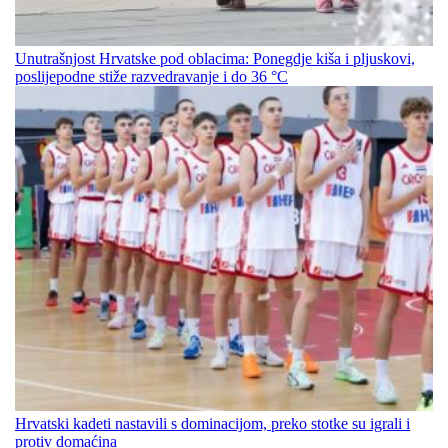
Unutrašnjost Hrvatske pod oblacima: Ponegdje kiša i pljuskovi,
poslijepodne stiže razvedravanje i do 36 °C
Hrvatski kadeti nastavili s dominacijom, preko stotke su igrali i
protiv domaćina