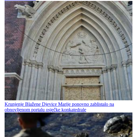
Krunjenje Blažene Djevice Marije ponovno zablistalo na
obnovljenom portalu osječke konkatedrale