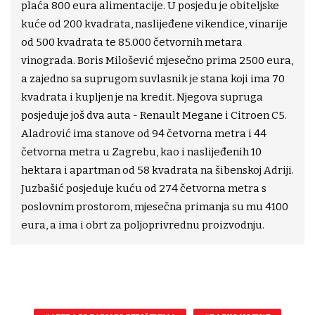
plaća 800 eura alimentacije. U posjedu je obiteljske
kuće od 200 kvadrata, naslijeđene vikendice, vinarije
od 500 kvadrata te 85.000 četvornih metara
vinograda. Boris Milošević mjesečno prima 2500 eura,
a zajedno sa suprugom suvlasnik je stana koji ima 70
kvadrata i kupljen je na kredit. Njegova supruga
posjeduje još dva auta - Renault Megane i Citroen C5.
Aladrović ima stanove od 94 četvorna metra i 44
četvorna metra u Zagrebu, kao i naslijeđenih 10
hektara i apartman od 58 kvadrata na šibenskoj Adriji.
Juzbašić posjeduje kuću od 274 četvorna metra s
poslovnim prostorom, mjesečna primanja su mu 4100
eura, a ima i obrt za poljoprivrednu proizvodnju.