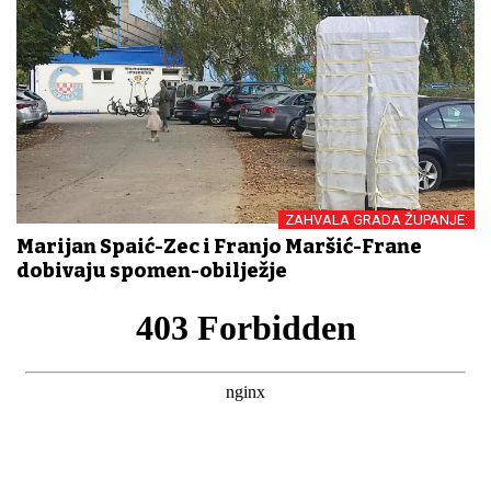
ZAHVALA GRADA ŽUPANJE:
Marijan Spaić-Zec i Franjo Maršić-Frane
dobivaju spomen-obilježje