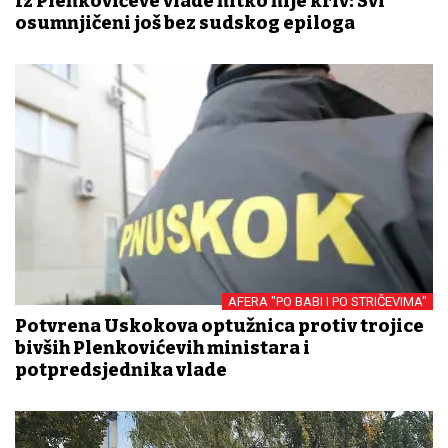
Iz Plenkovićeve vlade nitko nije kriv: Svi
osumnjičeni još bez sudskog epiloga
AFERA "PO BABI I PO STRIČEVIMA"
Potvrđena Uskokova optužnica protiv trojice
bivših Plenkovićevih ministara i
potpredsjednika vlade