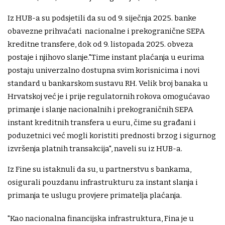
Iz HUB-a su podsjetili da su od 9. siječnja 2025. banke
obavezne prihvaćati nacionalne i prekogranične SEPA
kreditne transfere, dok od 9. listopada 2025. obveza
postaje i njihovo slanje."Time instant plaćanja u eurima
postaju univerzalno dostupna svim korisnicima i novi
standard u bankarskom sustavu RH. Velik broj banaka u
Hrvatskoj već je i prije regulatornih rokova omogućavao
primanje i slanje nacionalnih i prekograničnih SEPA
instant kreditnih transfera u euru, čime su građani i
poduzetnici već mogli koristiti prednosti brzog i sigurnog
izvršenja platnih transakcija", naveli su iz HUB-a.
Iz Fine su istaknuli da su, u partnerstvu s bankama,
osigurali pouzdanu infrastrukturu za instant slanja i
primanja te uslugu provjere primatelja plaćanja.
"Kao nacionalna financijska infrastruktura, Fina je u