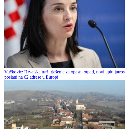
Vučković: Hrvatska traži rješenje za opasni otpad, novi upiti jutros
poslani na 62 adrese u Europi