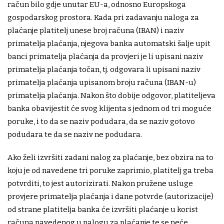
račun bilo gdje unutar EU-a, odnosno Europskoga
gospodarskog prostora. Kada pri zadavanju naloga za
plaćanje platitelj unese broj računa (IBAN) i naziv
primatelja plaćanja, njegova banka automatski šalje upit
banci primatelja plaćanja da provjeri je li upisani naziv
primatelja plaćanja točan, tj. odgovara li upisani naziv
primatelja plaćanja upisanom broju računa (IBAN-u)
primatelja plaćanja. Nakon što dobije odgovor, platiteljeva
banka obavijestit će svog klijenta s jednom od tri moguće
poruke, i to da se naziv podudara, da se naziv gotovo
podudara te da se naziv ne podudara.
Ako želi izvršiti zadani nalog za plaćanje, bez obzira na to
koju je od navedene tri poruke zaprimio, platitelj ga treba
potvrditi, to jest autorizirati. Nakon pružene usluge
provjere primatelja plaćanja i dane potvrde (autorizacije)
od strane platitelja banka će izvršiti plaćanje u korist
računa navedenog u nalogu za plaćanje te se neće