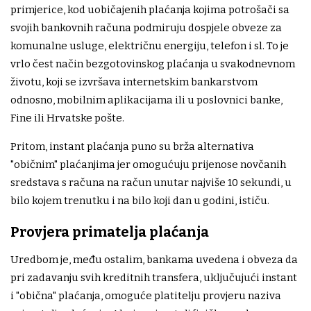
primjerice, kod uobičajenih plaćanja kojima potrošači sa
svojih bankovnih računa podmiruju dospjele obveze za
komunalne usluge, električnu energiju, telefon i sl. To je
vrlo čest način bezgotovinskog plaćanja u svakodnevnom
životu, koji se izvršava internetskim bankarstvom
odnosno, mobilnim aplikacijama ili u poslovnici banke,
Fine ili Hrvatske pošte.
Pritom, instant plaćanja puno su brža alternativa
"običnim" plaćanjima jer omogućuju prijenose novčanih
sredstava s računa na račun unutar najviše 10 sekundi, u
bilo kojem trenutku i na bilo koji dan u godini, ističu.
Provjera primatelja plaćanja
Uredbom je, među ostalim, bankama uvedena i obveza da
pri zadavanju svih kreditnih transfera, uključujući instant
i "obična" plaćanja, omoguće platitelju provjeru naziva