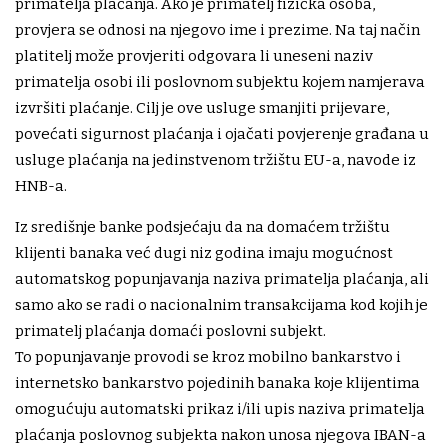
primatelja plaćanja. Ako je primatelj fizička osoba,
provjera se odnosi na njegovo ime i prezime. Na taj način
platitelj može provjeriti odgovara li uneseni naziv
primatelja osobi ili poslovnom subjektu kojem namjerava
izvršiti plaćanje. Cilj je ove usluge smanjiti prijevare,
povećati sigurnost plaćanja i ojačati povjerenje građana u
usluge plaćanja na jedinstvenom tržištu EU-a, navode iz
HNB-a.
Iz središnje banke podsjećaju da na domaćem tržištu
klijenti banaka već dugi niz godina imaju mogućnost
automatskog popunjavanja naziva primatelja plaćanja, ali
samo ako se radi o nacionalnim transakcijama kod kojih je
primatelj plaćanja domaći poslovni subjekt.
To popunjavanje provodi se kroz mobilno bankarstvo i
internetsko bankarstvo pojedinih banaka koje klijentima
omogućuju automatski prikaz i/ili upis naziva primatelja
plaćanja poslovnog subjekta nakon unosa njegova IBAN-a