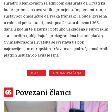
suradnji s bankovnom zajednicom osigurala da Hrvatska
bude spremna na ovu veliku promjenu. Implementiran je
sustav koji omogućuje da svaka transakcija bude izvršena
u roku od pet sekundi, dostupna 24 sata dnevno i 365
dana u godini te sigurna i potpuno usklađena s europskim
standardima, uključujući prekogranična instant plaćanja.
Ovim iskorakom Hrvatska se svrstava uz bok
najrazvijenijim europskim državama u području modernih
platnih usluga", objavila je Fina.
#BANKE
#INSTANT PLAĆANJA
Povezani članci