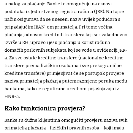
u nalog za plaćanje. Banke to omogućuju na osnovi
podataka iz Jedinstvenog registra računa (JRR). Na taj se
način osigurava da se uneseni naziv uvijek podudara s
pripadajućim IBAN-om primatelja. Pri tome većina
plaćanja, odnosno kreditnih transfera koji se svakodnevno
izvrše u RH, upravo i jesu plaćanja u korist računa
domaćih poslovnih subjekata koji se vode u evidenciji JRR-
a. Za sve ostale kreditne transfere (nacionalne kreditne
transfere prema fizičkim osobama i sve prekogranične
kreditne transfere) primjenjivat će se postupak provjere
naziva primatelja plaćanja putem razmjene poruka među
bankama, kako je regulirano uredbom, pojašnjavaju iz
HNB-a.
Kako funkcionira provjera?
Banke su dužne klijentima omogućiti provjeru naziva svih
primatelja plaćanja - fizičkih i pravnih osoba – koji imaju