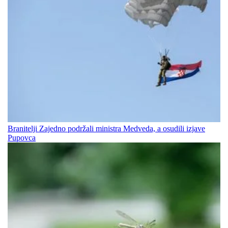
Branitelji Zajedno podržali ministra Medveda, a osudili izjave
Pupovca