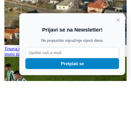
×
Prijavi se na Newsletter!
Ne propustite najvažnije vijesti dana.
Trnava naslijedila imovinu bez vlasnika, neke nekretnine već
imaju zainteresirane kupce
Pretplati se