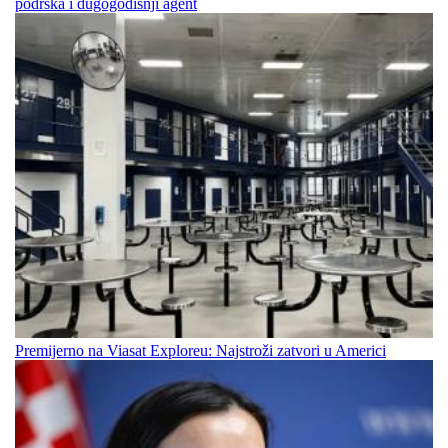
podrška i dugogodišnji agent
Premijerno na Viasat Exploreu: Najstroži zatvori u Americi