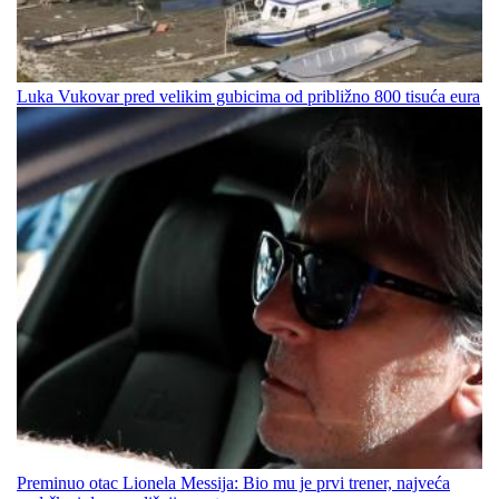
Luka Vukovar pred velikim gubicima od približno 800 tisuća eura
Preminuo otac Lionela Messija: Bio mu je prvi trener, najveća