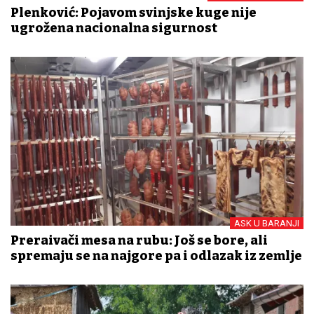
Plenković: Pojavom svinjske kuge nije
ugrožena nacionalna sigurnost
ASK U BARANJI
Prerađivači mesa na rubu: Još se bore, ali
spremaju se na najgore pa i odlazak iz zemlje