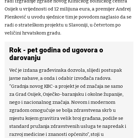
radi izgradnje zgrade novog Kliničkog bolničkog centra
Osijek u vrijednosti od 12 milijuna eura, a premijer Andrej
Plenković u uvodu sjednice tim je povodom naglasio da se
radi o strateškom projektu u Slavoniji, u četvrtom po
veličini hrvatskom gradu.
Rok - pet godina od ugovora o
darovanju
Već je izdana građevinska dozvola, slijedi postupak
javne nabave, a onda i odabir izvođača radova.
“Gradnja novog KBC-a projekt je od značaja ne samo
za Grad Osijek, Osječko-baranjsku i okolne županije,
nego i nacionalnog značaja. Novom i modernom
zgradom omogućuje se bolja zdravstvena skrb u
mjestu kojem gravitira velik broj građana, podiže se
standard pružanja zdravstvenih usluga te napredak i
razvoj medicine i znanosti općenito”, stoji u