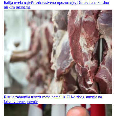
Italija uvela najviše zdravstveno upozorenje, Dunav na rekordno
niskim razinama
Rusija zabranila tranzit mesa peradi iz EU-a zbog sumnje na
krivotvorene potvrde