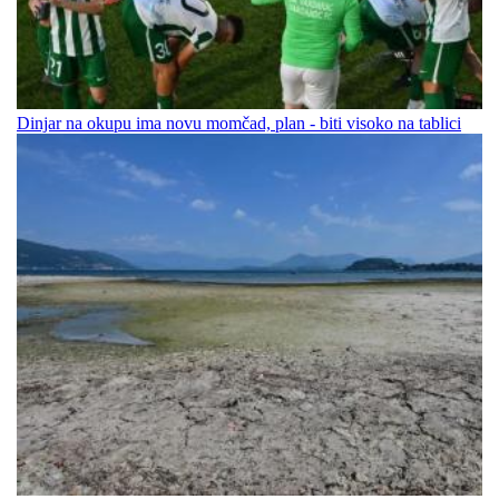
Dinjar na okupu ima novu momčad, plan - biti visoko na tablici