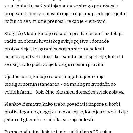
su u kontaktu sa životinjama, da se strogo pridržavaju
propisanih biosigurnosnih mjera čije unapređenje je jedini
način da se virus ne prenosi", rekao je Plenković.
Stoga će Vlada, kako je rekao, u predstojećem razdoblju
raditi na obrani hrvatskog svinjogojstva i domaće
proizvodnje i to ograničavanjem širenja bolesti,
pojačavajući veterinarske i sanitarne inspekcije, kako bi
se osiguralo poštivanje biosigurnosnih pravila.
Ujedno će se, kako je rekao, ulagati u podizanje
biosigurnosnih standarda - od malih proizvođača do
velikih farmi - koje čine okosnicu domaćeg svinjogojstva.
Plenković smatra kako treba povećati i napore u borbi
protiv ilegalnog uzgoja i uvoza koji je, kako je rekao, i dalje
jedan od glavnih uzročnika širenja bolesti.
Prema podacima koje je iznio, zaključno s 25. rujna,