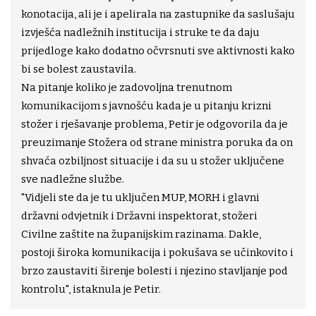
konotacija, ali je i apelirala na zastupnike da saslušaju
izvješća nadležnih institucija i struke te da daju
prijedloge kako dodatno očvrsnuti sve aktivnosti kako
bi se bolest zaustavila.
Na pitanje koliko je zadovoljna trenutnom
komunikacijom s javnošću kada je u pitanju krizni
stožer i rješavanje problema, Petir je odgovorila da je
preuzimanje Stožera od strane ministra poruka da on
shvaća ozbiljnost situacije i da su u stožer uključene
sve nadležne službe.
"Vidjeli ste da je tu uključen MUP, MORH i glavni
državni odvjetnik i Državni inspektorat, stožeri
Civilne zaštite na županijskim razinama. Dakle,
postoji široka komunikacija i pokušava se učinkovito i
brzo zaustaviti širenje bolesti i njezino stavljanje pod
kontrolu", istaknula je Petir.