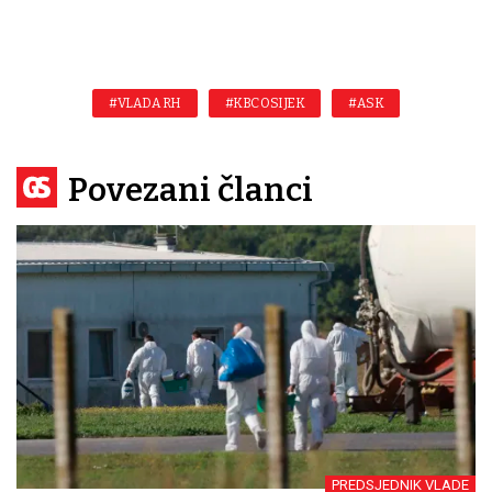
#VLADA RH
#KBC OSIJEK
#ASK
Povezani članci
PREDSJEDNIK VLADE