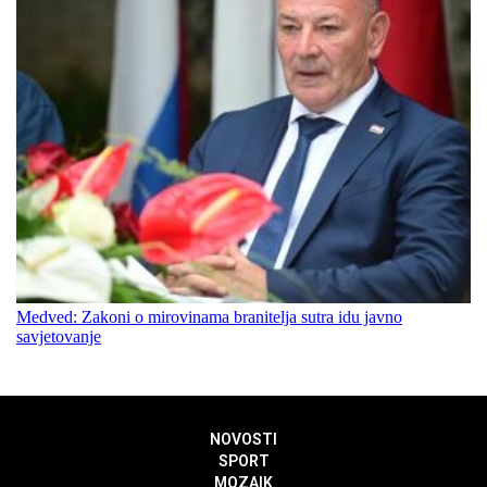
Medved: Zakoni o mirovinama branitelja sutra idu javno
savjetovanje
NOVOSTI
SPORT
MOZAIK