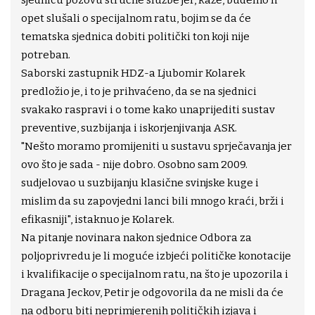
sjednicu pozovu stručne službe jer, kaže, budemo li
opet slušali o specijalnom ratu, bojim se da će
tematska sjednica dobiti politički ton koji nije
potreban.
Saborski zastupnik HDZ-a Ljubomir Kolarek
predložio je, i to je prihvaćeno, da se na sjednici
svakako raspravi i o tome kako unaprijediti sustav
preventive, suzbijanja i iskorjenjivanja ASK.
"Nešto moramo promijeniti u sustavu sprječavanja jer
ovo što je sada - nije dobro. Osobno sam 2009.
sudjelovao u suzbijanju klasične svinjske kuge i
mislim da su zapovjedni lanci bili mnogo kraći, brži i
efikasniji", istaknuo je Kolarek.
Na pitanje novinara nakon sjednice Odbora za
poljoprivredu je li moguće izbjeći političke konotacije
i kvalifikacije o specijalnom ratu, na što je upozorila i
Dragana Jeckov, Petir je odgovorila da ne misli da će
na odboru biti neprimjerenih političkih izjava i