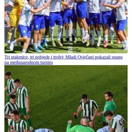
Tri utakmice, tri pobjede i trofej: Mladi Osječani pokazali snagu
na međunarodnom turniru