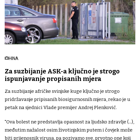
HINA
Za suzbijanje ASK-a ključno je strogo
ispunjavanje propisanih mjera
Za suzbijanje afričke svinjske kuge ključno je strogo
pridržavanje pripisanih biosigurnosnih mjera, rekao je u
petak na sjednici Vlade premijer Andrej Plenković.
"Ova bolest ne predstavlja opasnost za ljudsko zdravlje (...),
međutim nažalost osim životinjskim putem i čovjek može
biti prijenosnik virusa, pa pozivamo sve, prvotno one koji