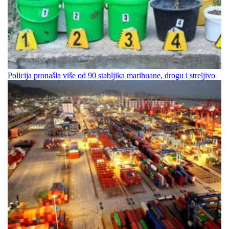
Policija pronašla više od 90 stabljika marihuane, drogu i streljivo