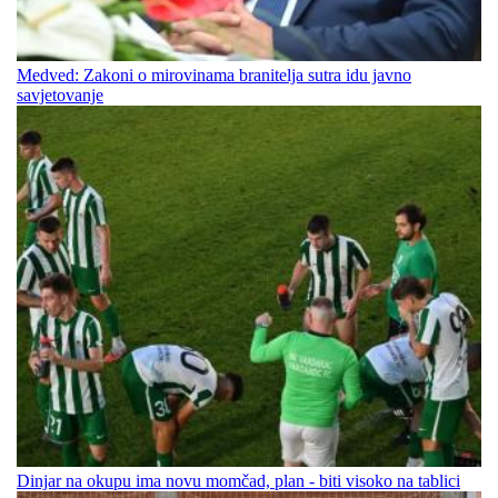
Medved: Zakoni o mirovinama branitelja sutra idu javno
savjetovanje
Dinjar na okupu ima novu momčad, plan - biti visoko na tablici