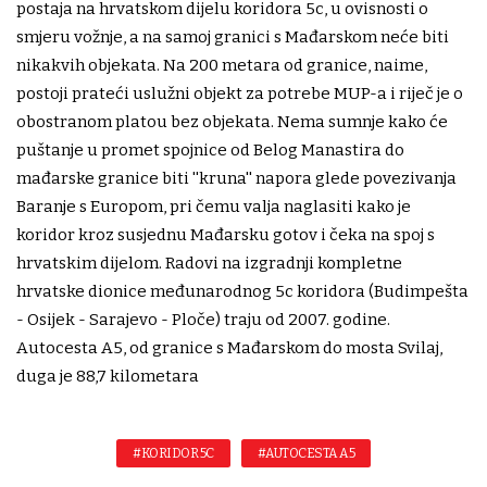
postaja na hrvatskom dijelu koridora 5c, u ovisnosti o
smjeru vožnje, a na samoj granici s Mađarskom neće biti
nikakvih objekata. Na 200 metara od granice, naime,
postoji prateći uslužni objekt za potrebe MUP-a i riječ je o
obostranom platou bez objekata. Nema sumnje kako će
puštanje u promet spojnice od Belog Manastira do
mađarske granice biti ''kruna'' napora glede povezivanja
Baranje s Europom, pri čemu valja naglasiti kako je
koridor kroz susjednu Mađarsku gotov i čeka na spoj s
hrvatskim dijelom. Radovi na izgradnji kompletne
hrvatske dionice međunarodnog 5c koridora (Budimpešta
- Osijek - Sarajevo - Ploče) traju od 2007. godine.
Autocesta A5, od granice s Mađarskom do mosta Svilaj,
duga je 88,7 kilometara
#KORIDOR 5C
#AUTOCESTA A5