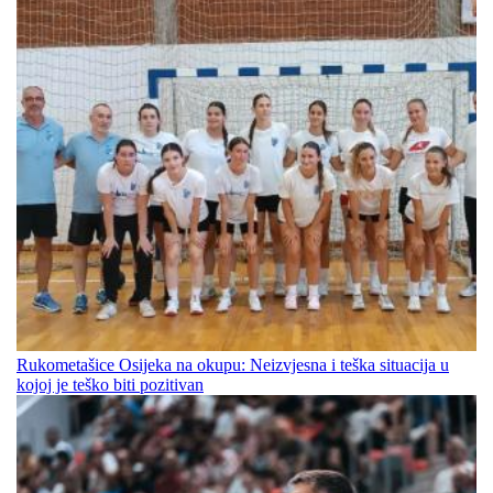
Rukometašice Osijeka na okupu: Neizvjesna i teška situacija u
kojoj je teško biti pozitivan