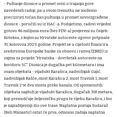
- Puštanje dionice u promet ovisi o trajanju gore
navedenih radnji, pa u ovom trenutku ne možemo
precizirati točan dan puštanja u promet novoizgrađene
dionice - poručili su iz HAC-a. Podsjetimo, radovi vrijedni
gotovo 46 milijuna eura (bez PDV-a) povjereni su Osijek-
Koteksu, s kojim su Hrvatske autoceste ugovor potpisale
31. kolovoza 2023. godine. Projekt se u cijelosti financira
sredstvima Europske banke za obnovu i razvoj (EBRD) iz
zajma za projekt "Hrvatska - dovršetak autoceste na
koridoru 5C". Dionica je dugačka pet kilometara i ima
osam objekata - vijadukt Karašica, nadvožnjak Gajić,
nadvožnjak Rašće, most Karašica 2, most Travnik 1, most
Travnik 2 te dva mosta preko kanala. Od spomenutih
objekata najduži je vijadukt Karašica, dugačak 318 metara,
koji premošćuje željezničku prugu te rijeku Karašicu, i bio
je najzahtjevniji dio ove trase. Naplatna postaja Sudaraž
(Beli Manastir) ostat će prva, odnosno zadnja naplatna