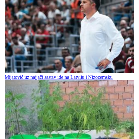
Mijatović uz najjači sastav ide na Latviju i Nizozemsku