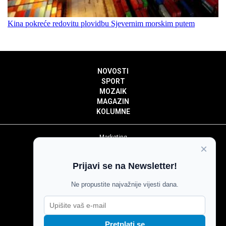
Kina pokreće redovitu plovidbu Sjevernim morskim putem
NOVOSTI
SPORT
MOZAIK
MAGAZIN
KOLUMNE
Marketing
×
Politika privatnosti
Politika kolačića
Prijavi se na Newsletter!
Impressum
Pravila prenošenja sadržaja
Ne propustite najvažnije vijesti dana.
Pravila komentiranja
Agroglas
Pretplati se