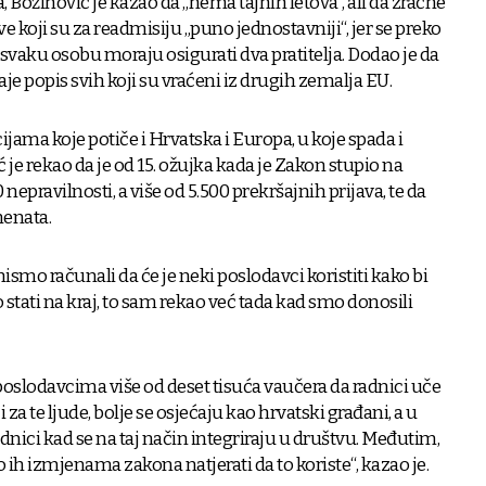
 Božinović je kazao da „nema tajnih letova“, ali da zračne
ve koji su za readmisiju „puno jednostavniji“, jer se preko
vaku osobu moraju osigurati dva pratitelja. Dodao je da
je popis svih koji su vraćeni iz drugih zemalja EU.
ama koje potiče i Hrvatska i Europa, u koje spada i
 je rekao da je od 15. ožujka kada je Zakon stupio na
nepravilnosti, a više od 5.500 prekršajnih prijava, te da
menata.
nismo računali da će je neki poslodavci koristiti kako bi
tati na kraj, to sam rekao već tada kad smo donosili
poslodavcima više od deset tisuća vaučera da radnici uče
 i za te ljude, bolje se osjećaju kao hrvatski građani, a u
adnici kad se na taj način integriraju u društvu. Međutim,
mo ih izmjenama zakona natjerati da to koriste“, kazao je.