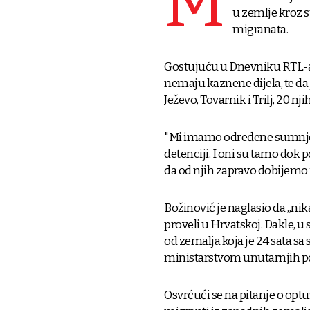
M
u zemlje kroz s
migranata.
Gostujuću u Dnevniku RTL-a 
nemaju kaznene dijela, te da 
Ježevo, Tovarnik i Trilj, 20 n
"Mi imamo određene sumnje na
detenciji. I oni su tamo dok 
da od njih zapravo dobijemo 
Božinović je naglasio da „nikad
proveli u Hrvatskoj. Dakle, 
od zemalja koja je 24 sata sa 
ministarstvom unutarnjih po
Osvrćući se na pitanje o opt