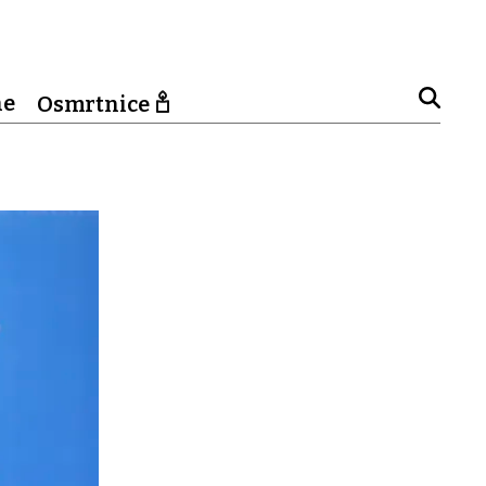
ne
Osmrtnice