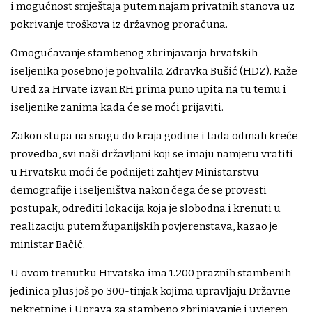
i mogućnost smještaja putem najam privatnih stanova uz
pokrivanje troškova iz državnog proračuna.
Omogućavanje stambenog zbrinjavanja hrvatskih
iseljenika posebno je pohvalila Zdravka Bušić (HDZ). Kaže
Ured za Hrvate izvan RH prima puno upita na tu temu i
iseljenike zanima kada će se moći prijaviti.
Zakon stupa na snagu do kraja godine i tada odmah kreće
provedba, svi naši državljani koji se imaju namjeru vratiti
u Hrvatsku moći će podnijeti zahtjev Ministarstvu
demografije i iseljeništva nakon čega će se provesti
postupak, odrediti lokacija koja je slobodna i krenuti u
realizaciju putem županijskih povjerenstava, kazao je
ministar Bačić.
U ovom trenutku Hrvatska ima 1.200 praznih stambenih
jedinica plus još po 300-tinjak kojima upravljaju Državne
nekretnine i Uprava za stambeno zbrinjavanje i uvjeren