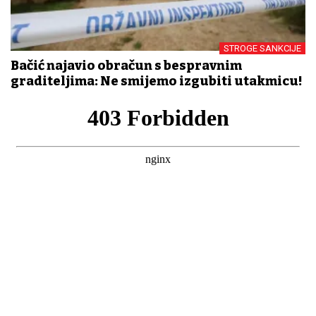
STROGE SANKCIJE
Bačić najavio obračun s bespravnim
graditeljima: Ne smijemo izgubiti utakmicu!