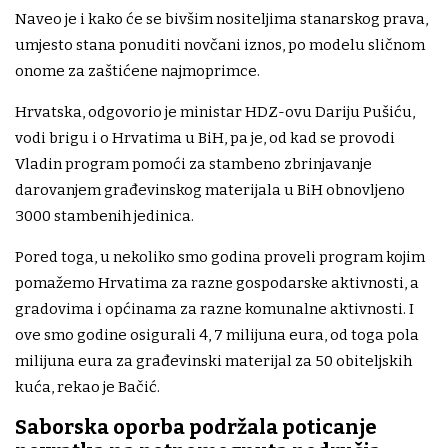
Naveo je i kako će se bivšim nositeljima stanarskog prava,
umjesto stana ponuditi novčani iznos, po modelu sličnom
onome za zaštićene najmoprimce.
Hrvatska, odgovorio je ministar HDZ-ovu Dariju Pušiću,
vodi brigu i o Hrvatima u BiH, pa je, od kad se provodi
Vladin program pomoći za stambeno zbrinjavanje
darovanjem građevinskog materijala u BiH obnovljeno
3000 stambenih jedinica.
Pored toga, u nekoliko smo godina proveli program kojim
pomažemo Hrvatima za razne gospodarske aktivnosti, a
gradovima i općinama za razne komunalne aktivnosti. I
ove smo godine osigurali 4, 7 milijuna eura, od toga pola
milijuna eura za građevinski materijal za 50 obiteljskih
kuća, rekao je Bačić.
Saborska oporba podržala poticanje