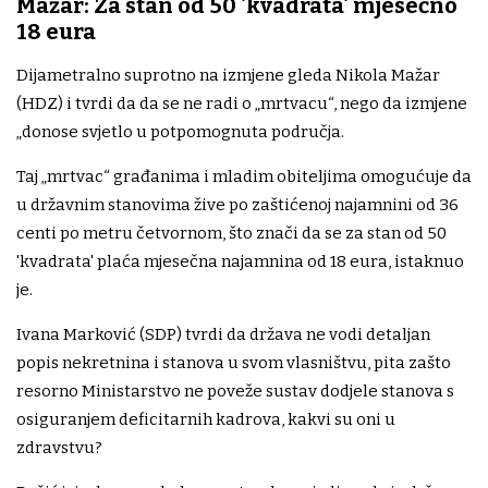
Mažar: Za stan od 50 'kvadrata' mjesečno
18 eura
Dijametralno suprotno na izmjene gleda Nikola Mažar
(HDZ) i tvrdi da da se ne radi o „mrtvacu“, nego da izmjene
„donose svjetlo u potpomognuta područja.
Taj „mrtvac“ građanima i mladim obiteljima omogućuje da
u državnim stanovima žive po zaštićenoj najamnini od 36
centi po metru četvornom, što znači da se za stan od 50
'kvadrata' plaća mjesečna najamnina od 18 eura, istaknuo
je.
Ivana Marković (SDP) tvrdi da država ne vodi detaljan
popis nekretnina i stanova u svom vlasništvu, pita zašto
resorno Ministarstvo ne poveže sustav dodjele stanova s
osiguranjem deficitarnih kadrova, kakvi su oni u
zdravstvu?