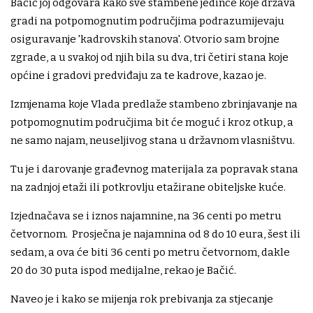
Bačić joj odgovara kako sve stambene jedince koje država
gradi na potpomognutim područjima podrazumijevaju
osiguravanje 'kadrovskih stanova'. Otvorio sam brojne
zgrade, a u svakoj od njih bila su dva, tri četiri stana koje
općine i gradovi predviđaju za te kadrove, kazao je.
Izmjenama koje Vlada predlaže stambeno zbrinjavanje na
potpomognutim područjima bit će moguć i kroz otkup, a
ne samo najam, neuseljivog stana u državnom vlasništvu.
Tu je i darovanje građevnog materijala za popravak stana
na zadnjoj etaži ili potkrovlju etažirane obiteljske kuće.
Izjednačava se i iznos najamnine, na 36 centi po metru
četvornom. Prosječna je najamnina od 8 do 10 eura, šest ili
sedam, a ova će biti 36 centi po metru četvornom, dakle
20 do 30 puta ispod medijalne, rekao je Bačić.
Naveo je i kako se mijenja rok prebivanja za stjecanje