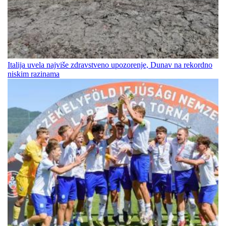
Italija uvela najviše zdravstveno upozorenje, Dunav na rekordno
niskim razinama