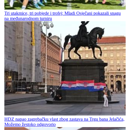
Tri utakmice, tri pobjede i trofej: Mladi Osječani pokazali snagu
na međunarodnom turniru
HDZ napao zagrebačku vlast zbog zastava na Trgu bana Jelačića,
Možemo žestoko odgovorio