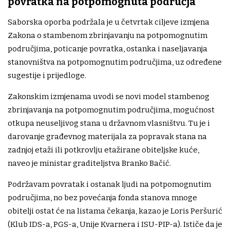
povratka na potpomognuta područja
Saborska oporba podržala je u četvrtak ciljeve izmjena
Zakona o stambenom zbrinjavanju na potpomognutim
područjima, poticanje povratka, ostanka i naseljavanja
stanovništva na potpomognutim područjima, uz određene
sugestije i prijedloge.
Zakonskim izmjenama uvodi se novi model stambenog
zbrinjavanja na potpomognutim područjima, mogućnost
otkupa neuseljivog stana u državnom vlasništvu. Tu je i
darovanje građevnog materijala za popravak stana na
zadnjoj etaži ili potkrovlju etažirane obiteljske kuće,
naveo je ministar graditeljstva Branko Bačić.
Podržavam povratak i ostanak ljudi na potpomognutim
područjima, no bez povećanja fonda stanova mnoge
obitelji ostat će na listama čekanja, kazao je Loris Peršurić
(Klub IDS-a, PGS-a, Unije Kvarnera i ISU-PIP-a). Ističe da je