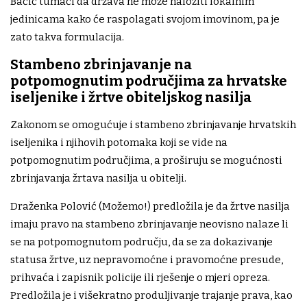
Bačić tumači da država ne može naložiti lokalnim
jedinicama kako će raspolagati svojom imovinom, pa je
zato takva formulacija.
Stambeno zbrinjavanje na
potpomognutim područjima za hrvatske
iseljenike i žrtve obiteljskog nasilja
Zakonom se omogućuje i stambeno zbrinjavanje hrvatskih
iseljenika i njihovih potomaka koji se vide na
potpomognutim područjima, a proširuju se mogućnosti
zbrinjavanja žrtava nasilja u obitelji.
Draženka Polović (Možemo!) predložila je da žrtve nasilja
imaju pravo na stambeno zbrinjavanje neovisno nalaze li
se na potpomognutom području, da se za dokazivanje
statusa žrtve, uz nepravomoćne i pravomoćne presude,
prihvaća i zapisnik policije ili rješenje o mjeri opreza.
Predložila je i višekratno produljivanje trajanje prava, kao