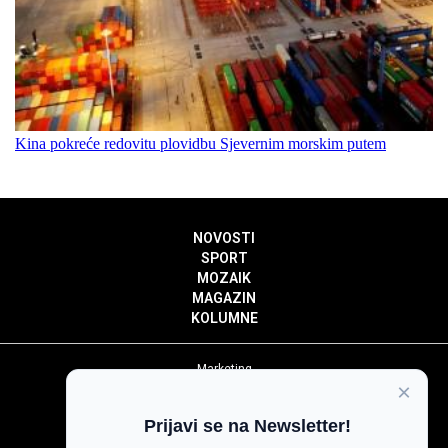
Kina pokreće redovitu plovidbu Sjevernim morskim putem
NOVOSTI
SPORT
MOZAIK
MAGAZIN
KOLUMNE
Marketing
×
Politika privatnosti
Politika kolačića
Prijavi se na Newsletter!
Impressum