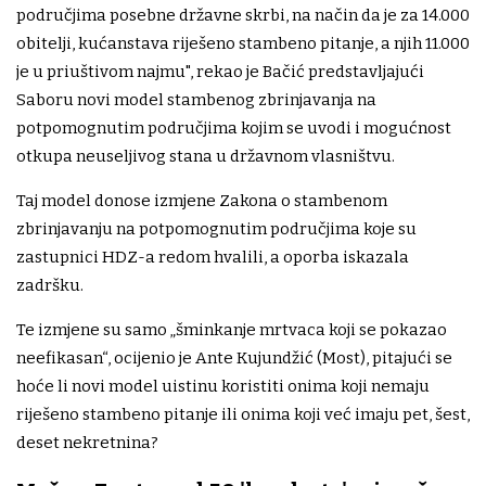
područjima posebne državne skrbi, na način da je za 14.000
obitelji, kućanstava riješeno stambeno pitanje, a njih 11.000
je u priuštivom najmu", rekao je Bačić predstavljajući
Saboru novi model stambenog zbrinjavanja na
potpomognutim područjima kojim se uvodi i mogućnost
otkupa neuseljivog stana u državnom vlasništvu.
Taj model donose izmjene Zakona o stambenom
zbrinjavanju na potpomognutim područjima koje su
zastupnici HDZ-a redom hvalili, a oporba iskazala
zadršku.
Te izmjene su samo „šminkanje mrtvaca koji se pokazao
neefikasan“, ocijenio je Ante Kujundžić (Most), pitajući se
hoće li novi model uistinu koristiti onima koji nemaju
riješeno stambeno pitanje ili onima koji već imaju pet, šest,
deset nekretnina?