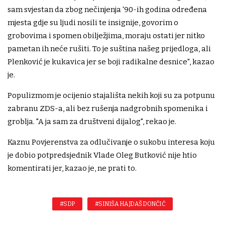
sam svjestan da zbog nečinjenja '90-ih godina određena
mjesta gdje su ljudi nosili te insignije, govorim o
grobovima i spomen obilježjima, moraju ostati jer nitko
pametan ih neće rušiti. To je suština našeg prijedloga, ali
Plenković je kukavica jer se boji radikalne desnice", kazao
je.
Populizmom je ocijenio stajališta nekih koji su za potpunu
zabranu ZDS-a, ali bez rušenja nadgrobnih spomenika i
groblja. "A ja sam za društveni dijalog", rekao je.
Kaznu Povjerenstva za odlučivanje o sukobu interesa koju
je dobio potpredsjednik Vlade Oleg Butković nije htio
komentirati jer, kazao je, ne prati to.
#SDP
#SINIŠA HAJDAŠ DONČIĆ