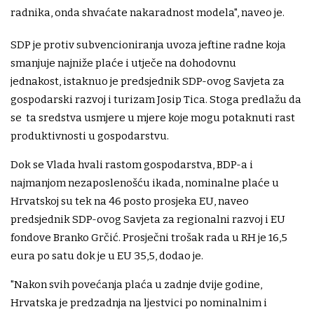
radnika, onda shvaćate nakaradnost modela", naveo je.
SDP je protiv subvencioniranja uvoza jeftine radne koja
smanjuje najniže plaće i utječe na dohodovnu
jednakost, istaknuo je predsjednik SDP-ovog Savjeta za
gospodarski razvoj i turizam Josip Tica. Stoga predlažu da
se ta sredstva usmjere u mjere koje mogu potaknuti rast
produktivnosti u gospodarstvu.
Dok se Vlada hvali rastom gospodarstva, BDP-a i
najmanjom nezaposlenošću ikada, nominalne plaće u
Hrvatskoj su tek na 46 posto prosjeka EU, naveo
predsjednik SDP-ovog Savjeta za regionalni razvoj i EU
fondove Branko Grčić. Prosječni trošak rada u RH je 16,5
eura po satu dok je u EU 35,5, dodao je.
"Nakon svih povećanja plaća u zadnje dvije godine,
Hrvatska je predzadnja na ljestvici po nominalnim i