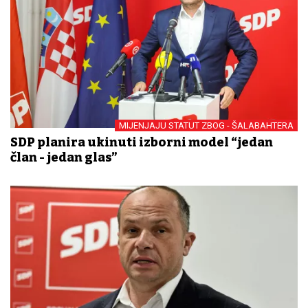
MIJENJAJU STATUT ZBOG - ŠALABAHTERA
SDP planira ukinuti izborni model “jedan
član - jedan glas”