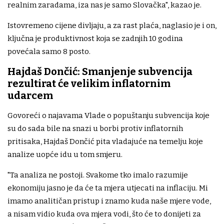
realnim zaradama, iza nas je samo Slovačka", kazao je.
Istovremeno cijene divljaju, a za rast plaća, naglasio je i on,
ključna je produktivnost koja se zadnjih 10 godina
povećala samo 8 posto.
Hajdaš Dončić: Smanjenje subvencija
rezultirat će velikim inflatornim
udarcem
Govoreći o najavama Vlade o popuštanju subvencija koje
su do sada bile na snazi u borbi protiv inflatornih
pritisaka, Hajdaš Dončić pita vladajuće na temelju koje
analize uopće idu u tom smjeru.
"Ta analiza ne postoji. Svakome tko imalo razumije
ekonomiju jasno je da će ta mjera utjecati na inflaciju. Mi
imamo analitičan pristup i znamo kuda naše mjere vode,
a nisam vidio kuda ova mjera vodi, što će to donijeti za