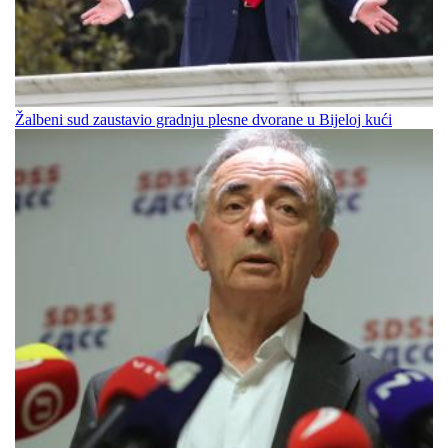
Žalbeni sud zaustavio gradnju plesne dvorane u Bijeloj kući