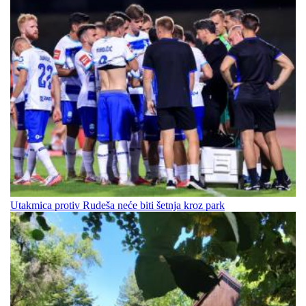
Utakmica protiv Rudeša neće biti šetnja kroz park