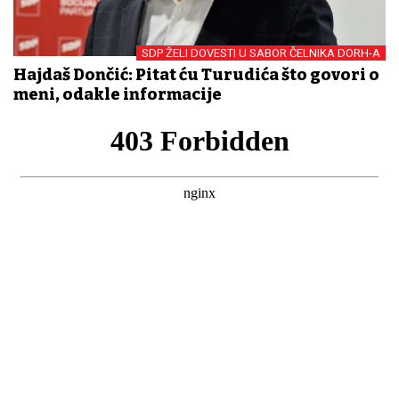
SDP ŽELI DOVESTI U SABOR ČELNIKA DORH-A
Hajdaš Dončić: Pitat ću Turudića što govori o
meni, odakle informacije