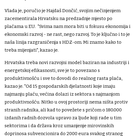
Vlada je, poručio je Hajdaš Dončić, svojim nečinjenjem
zacementirala Hrvatsku na predzadnje mjesto po
plaćama u EU. "Svima nam mora biti u fokusu ekonomija i
ekonomski razvoj - ne rast, nego razvoj. To je ključno i to je
naša linija razgraničenja s HDZ-om. Mi znamo kako to
treba mijenjati", kazao je.
Hrvatska treba novi razvojni model baziran na industriji i
energetskoj efikasnosti, sve je to povezano s
produktivnošću i sve to dovodi do realnog rasta plaća,
kazao je. "Od 15 gospodarskih djelatnosti koje imaju
najmanju plaću, većina dolazi iz sektora s najmanjom
produktivnošću. Nitko u ovoj prostoriji nema ništa protiv
stranih radnika, ali kad to povežete s pričom o 180.000
izdanih radnih dozvola upravo za ljude koji rade u tim
sektorima i da država kroz umanjenje mirovinskih
doprinosa subvencionira do 2000 eura svakog stranog