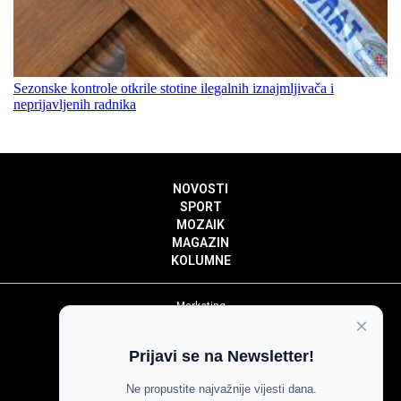
Sezonske kontrole otkrile stotine ilegalnih iznajmljivača i
neprijavljenih radnika
NOVOSTI
SPORT
MOZAIK
MAGAZIN
KOLUMNE
Marketing
×
Politika privatnosti
Politika kolačića
Prijavi se na Newsletter!
Impressum
Pravila prenošenja sadržaja
Ne propustite najvažnije vijesti dana.
Pravila komentiranja