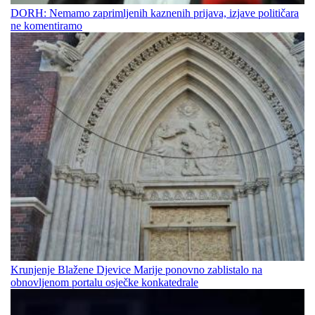
DORH: Nemamo zaprimljenih kaznenih prijava, izjave političara
ne komentiramo
Krunjenje Blažene Djevice Marije ponovno zablistalo na
obnovljenom portalu osječke konkatedrale