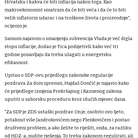
Hrvatsku i kakva će biti inflacija nakon toga. Kao
makroekonomist smatram da će biti veća i da će to biti
velik inflatorni udarac i na troškove života i proizvodnje",
ocijenio je.
Samom najavom o smanjenju subvencija Vlada je već digla
stopu inflacije, dodao je Tica podsjetivši kako već tri
godine ponavljaju da treba ulagati u energetsku
efikasnost.
Upitan o SDP-ovu prijedlogu zakonske regulacije
pozdrava Za dom spremni, Hajdaš Dončić je najavio kako
će prijedloge izmjena Prekršajnog i Kaznenog zakona
uputiti u saborsku proceduru kroz idućih mjesec dana.
"Za SDP je ZDS ustaški pozdrav. On je, osobito ovo ljeto,
potaknut više Jandrokovićem nego Plenkovićem i postao
društveni problem, a ako želite to riješiti, onda, za razliku
od HDZ-a, nudite rješenja. To treba zakonom regulirati, ali