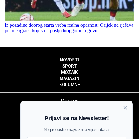
Iz pozadine dobrog starta vreba realna opasnost: Osijek ne rješava
pitanje igrača koji su u posljednoj godini ugovor
NOVOSTI
SPORT
MOZAIK
MAGAZIN
KOLUMNE
Marketing
×
Politika privatnosti
Politika kolačića
Prijavi se na Newsletter!
Impressum
Pravila prenošenja sadržaja
Ne propustite najvažnije vijesti dana.
Pravila komentiranja
Agroglas