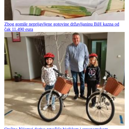
Zbog gomile neprijavljene gotovine državljaninu BiH kazna od
čak 11.490 eura