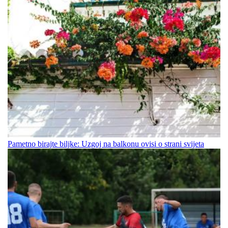
Pametno birajte biljke: Uzgoj na balkonu ovisi o strani svijeta