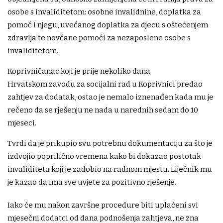
osobe s invaliditetom: osobne invalidnine, doplatka za
pomoć i njegu, uvećanog doplatka za djecu s oštećenjem
zdravlja te novčane pomoći za nezaposlene osobe s
invaliditetom.
Koprivničanac koji je prije nekoliko dana
Hrvatskom zavodu za socijalni rad u Koprivnici predao
zahtjev za dodatak, ostao je nemalo iznenađen kada mu je
rečeno da se rješenju ne nada u narednih sedam do 10
mjeseci.
Tvrdi da je prikupio svu potrebnu dokumentaciju za što je
izdvojio poprilično vremena kako bi dokazao postotak
invaliditeta koji je zadobio na radnom mjestu. Liječnik mu
je kazao da ima sve uvjete za pozitivno rješenje.
Iako će mu nakon završne procedure biti uplaćeni svi
mjesečni dodatci od dana podnošenja zahtjeva, ne zna