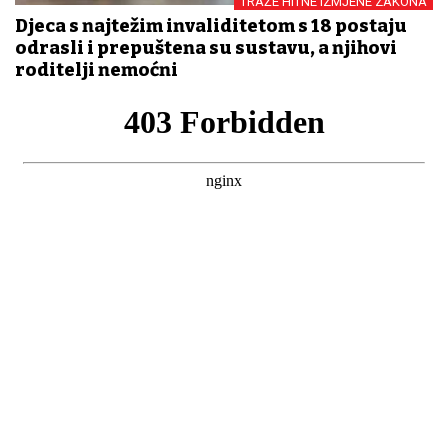
TRAŽE HITNE IZMJENE ZAKONA
Djeca s najtežim invaliditetom s 18 postaju
odrasli i prepuštena su sustavu, a njihovi
roditelji nemoćni