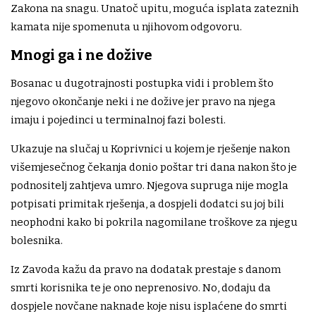
Zakona na snagu. Unatoč upitu, moguća isplata zateznih
kamata nije spomenuta u njihovom odgovoru.
Mnogi ga i ne dožive
Bosanac u dugotrajnosti postupka vidi i problem što
njegovo okončanje neki i ne dožive jer pravo na njega
imaju i pojedinci u terminalnoj fazi bolesti.
Ukazuje na slučaj u Koprivnici u kojem je rješenje nakon
višemjesečnog čekanja donio poštar tri dana nakon što je
podnositelj zahtjeva umro. Njegova supruga nije mogla
potpisati primitak rješenja, a dospjeli dodatci su joj bili
neophodni kako bi pokrila nagomilane troškove za njegu
bolesnika.
Iz Zavoda kažu da pravo na dodatak prestaje s danom
smrti korisnika te je ono neprenosivo. No, dodaju da
dospjele novčane naknade koje nisu isplaćene do smrti