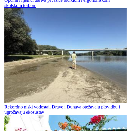
Općina Nijemci dariva prvašiće biciklom i ergonomskom
školskom torbom
Rekordno niski vodostaji Drave i Dunava otežavaju plovidbu i
ugrožavaju ekosustav