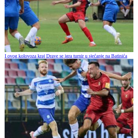
I ovog kolovoza kraj Drave se igra turnir u sjećanje na Batinića