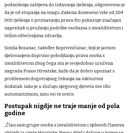
podnošenja zahtjeva do izdavanja rješenja, odgovoreno je
da je od stupanja na snagu Zakona doneseno više od 204
000 rješenja o priznavanju prava što pokazuje značajan
napredak u pružanju podrške osobama s invaliditetom i
težim oštećenjima zdravlja.
Siniša Bosanac, također Koprivničanac, koji je javnim
djelovanjem doprinio poboljšanju prava osoba s
invaliditetom zbog čega mu je svojedobno uručena
nagrada Ponos Hrvatske, kaže da je dobro upoznat s
problemom dugotrajnog čekanja na inkluzivni
dodatak. Iako je u slučaju njegovog djeteta sve išlo
automatizmom, nisu svi te sreće.
Postupak nigdje ne traje manje od pola
godine
„Član sam grupe osoba s invaliditetom i njihovih članova
obitelji iz cijele Hrvatske. Nema dijela države u kojem se