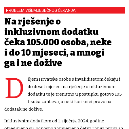
PROBLEM VIŠEMJESEČNOG ČEKANJA
Na rješenje o
inkluzivnom dodatku
čeka 105.000 osoba, neke
i do 10 mjeseci, a mnogi
ga i ne dožive
D
iljem Hrvatske osobe s invaliditetom čekaju i
do deset mjeseci na rješenje o inkluzivnom
dodatku te je trenutno u postupku gotovo 105
tisuća zahtjeva, a neki korisnici pravo na
dodatak ne dožive.
Inkluzivnim dodatkom od 1. siječnja 2024. godine
objedinjena su, odnosno zamijenjena četiri ranija prava za